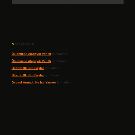
Son yorumlar
Ülkemizde Alageyik Var Mı
için
admin
Ülkemizde Alageyik Var Mı
için
Sinan
Bilardo Ilk Kim Başlar
için
admin
Bilardo Ilk Kim Başlar
için
Uçan
Deveci Armudu Ne Işe Yarıyor
için
admin