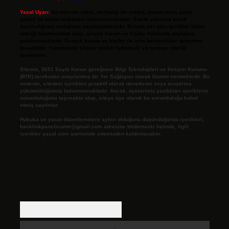
Yasal Uyarı:
Bu internet sitesi, herhangi bir marka, kurum veya şahıs
şirketi ile hiçbir bağlantısı bulunmamaktadır. Sitede yalnızca kendi
hazırladığımız makaleler paylaşılmaktadır. Burada yer alan içerikler haber
niteliği taşımamakta olup, gerçek kurum ve kişiler hakkında paylaşım
yapılmamaktadır. Gerçek kurum ve kişiler ile isim benzerlikleri tamamen
tesadüfidir. Sitemizdeki bilgiler taslak halindedir ve tavsiye niteliği
taşımazlar.
Sitemiz, 5651 Sayılı Kanun gereğince Bilgi Teknolojileri ve İletişim Kurumu
(BTK) tarafından onaylanmış bir Yer Sağlayıcı olarak hizmet vermektedir. Bu
nedenle, sitedeki içerikleri proaktif olarak denetleme veya araştırma
yükümlülüğümüz bulunmamaktadır. Ancak, üyelerimiz yazdıkları içeriklerin
sorumluluğunu taşımakta olup, siteye üye olarak bu sorumluluğu kabul
etmiş sayılırlar.
Hukuka ve yasal düzenlemelere aykırı olduğunu düşündüğünüz içerikleri,
backlinkpanelicomtr@gmail.com
adresine bildirmeniz halinde, ilgili
içerikler yasal süre içerisinde sitemizden kaldırılacaktır.
Arama