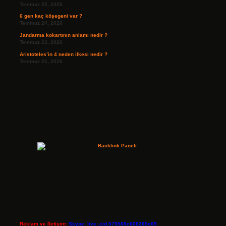
Temmuz 25, 2026
6 gen kaç köşegeni var ?
Temmuz 24, 2026
Jandarma kokartının anlamı nedir ?
Temmuz 23, 2026
Aristoteles’in 4 neden ilkesi nedir ?
Temmuz 21, 2026
Reklam ve İletişim:
Skype: live:.cid.575569c608265c69