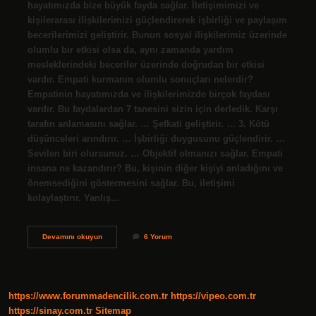
hayatımızda bize büyük fayda sağlar. İletişimimizi ve
kişilerarası ilişkilerimizi güçlendirerek işbirliği ve paylaşım
becerilerimizi geliştirir. Bunun sosyal ilişkilerimiz üzerinde
olumlu bir etkisi olsa da, aynı zamanda yardım
mesleklerindeki beceriler üzerinde doğrudan bir etkisi
vardır. Empati kurmanın olumlu sonuçları nelerdir?
Empatinin hayatımızda ve ilişkilerimizde birçok faydası
vardır. Bu faydalardan 7 tanesini sizin için derledik. Karşı
tarafın anlamasını sağlar. … Şefkati geliştirir. … 3. Kötü
düşünceleri arındırır. … İşbirliği duygusunu güçlendirir. …
Sevilen biri olursunuz. … Objektif olmanızı sağlar. Empati
insana ne kazandırır? Bu, kişinin diğer kişiyi anladığını ve
önemsediğini göstermesini sağlar. Bu, iletişimi
kolaylaştırır. Yanlış…
Empati
Devamını okuyun
6 Yorum
Ve
Saygı
Bize
Ne
Kazandırır
https://www.forummadencilik.com.tr
https://vipeo.com.tr
https://sinay.com.tr
Sitemap