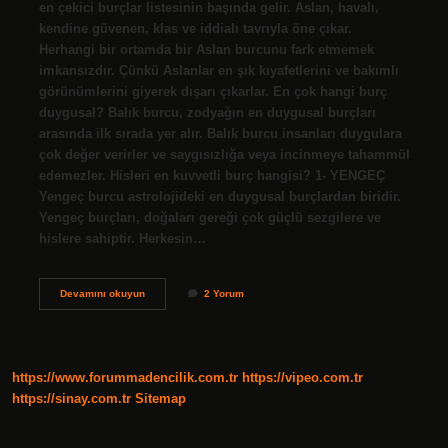
en çekici burçlar listesinin başında gelir. Aslan, havalı,
kendine güvenen, klas ve iddialı tavrıyla öne çıkar.
Herhangi bir ortamda bir Aslan burcunu fark etmemek
imkansızdır. Çünkü Aslanlar en şık kıyafetlerini ve bakımlı
görünümlerini giyerek dışarı çıkarlar. En çok hangi burç
duygusal? Balık burcu, zodyağın en duygusal burçları
arasında ilk sırada yer alır. Balık burcu insanları duygulara
çok değer verirler ve saygısızlığa veya incinmeye tahammül
edemezler. Hisleri en kuvvetli burç hangisi? 1- YENGEÇ
Yengeç burcu astrolojideki en duygusal burçlardan biridir.
Yengeç burçları, doğaları gereği çok güçlü sezgilere ve
hislere sahiptir. Herkesin…
Kendini
Devamını okuyun
2 Yorum
Beğenmiş
Burç
Hangisi
https://www.forummadencilik.com.tr
https://vipeo.com.tr
https://sinay.com.tr
Sitemap