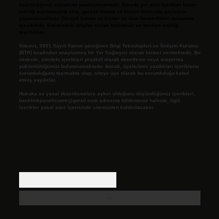
hazırladığımız makaleler paylaşılmaktadır. Burada yer alan içerikler haber
niteliği taşımamakta olup, gerçek kurum ve kişiler hakkında paylaşım
yapılmamaktadır. Gerçek kurum ve kişiler ile isim benzerlikleri tamamen
tesadüfidir. Sitemizdeki bilgiler taslak halindedir ve tavsiye niteliği
taşımazlar.
Sitemiz, 5651 Sayılı Kanun gereğince Bilgi Teknolojileri ve İletişim Kurumu
(BTK) tarafından onaylanmış bir Yer Sağlayıcı olarak hizmet vermektedir. Bu
nedenle, sitedeki içerikleri proaktif olarak denetleme veya araştırma
yükümlülüğümüz bulunmamaktadır. Ancak, üyelerimiz yazdıkları içeriklerin
sorumluluğunu taşımakta olup, siteye üye olarak bu sorumluluğu kabul
etmiş sayılırlar.
Hukuka ve yasal düzenlemelere aykırı olduğunu düşündüğünüz içerikleri,
backlinkpanelicomtr@gmail.com
adresine bildirmeniz halinde, ilgili
içerikler yasal süre içerisinde sitemizden kaldırılacaktır.
Arama