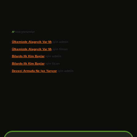
Son yorumlar
Ülkemizde Alageyik Var Mı
için
admin
Ülkemizde Alageyik Var Mı
için
Sinan
Bilardo Ilk Kim Başlar
için
admin
Bilardo Ilk Kim Başlar
için
Uçan
Deveci Armudu Ne Işe Yarıyor
için
admin
ilbet giriş