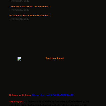
Temmuz 24, 2026
Jandarma kokartının anlamı nedir ?
Temmuz 23, 2026
Aristoteles’in 4 neden ilkesi nedir ?
Temmuz 21, 2026
Reklam ve İletişim:
Skype: live:.cid.575569c608265c69
Yasal Uyarı:
Bu internet sitesi, herhangi bir marka, kurum veya şahıs
şirketi ile hiçbir bağlantısı bulunmamaktadır. Sitede yalnızca kendi