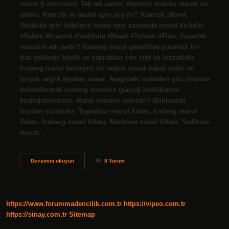
marul (Lolorosso). Tek tek satılır. Akdeniz marulu olarak da
bilinir. Kıvırcık ve marul aynı şey mi? Kıvırcık, Navel,
Yedikule gibi bitkilerin hepsi aynı zamanda marul türüdür.
#Salata #Kıvırcık #Yedikule #Navel #Tohum #Fide. Yuvarlak
marulun adı nedir? Iceberg marul genellikle yuvarlak bir
baş şeklinde büyür ve yaprakları çıtır çıtır ve lezzetlidir.
Iceberg marul besleyici bir sebze olarak kabul edilir ve
birçok sağlık faydası sunar. Aşağıdaki noktaları göz önünde
bulundurarak iceberg marulun (parça) özelliklerini
keşfedebilirsiniz. Marul isimleri nelerdir? Bunlardan
bazıları şunlardır: Topraksız marul fidanı, Iceberg marul
fidanı, Iceberg marul fidanı, Maritima marul fidanı, Yedikule
marul…
Kıvırcık
Devamını okuyun
8 Yorum
Marul
Ne
Denir
https://www.forummadencilik.com.tr
https://vipeo.com.tr
https://sinay.com.tr
Sitemap