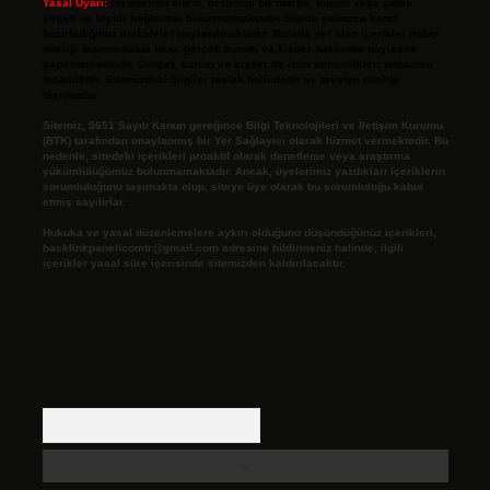
Yasal Uyarı:
Bu internet sitesi, herhangi bir marka, kurum veya şahıs
şirketi ile hiçbir bağlantısı bulunmamaktadır. Sitede yalnızca kendi
hazırladığımız makaleler paylaşılmaktadır. Burada yer alan içerikler haber
niteliği taşımamakta olup, gerçek kurum ve kişiler hakkında paylaşım
yapılmamaktadır. Gerçek kurum ve kişiler ile isim benzerlikleri tamamen
tesadüfidir. Sitemizdeki bilgiler taslak halindedir ve tavsiye niteliği
taşımazlar.
Sitemiz, 5651 Sayılı Kanun gereğince Bilgi Teknolojileri ve İletişim Kurumu
(BTK) tarafından onaylanmış bir Yer Sağlayıcı olarak hizmet vermektedir. Bu
nedenle, sitedeki içerikleri proaktif olarak denetleme veya araştırma
yükümlülüğümüz bulunmamaktadır. Ancak, üyelerimiz yazdıkları içeriklerin
sorumluluğunu taşımakta olup, siteye üye olarak bu sorumluluğu kabul
etmiş sayılırlar.
Hukuka ve yasal düzenlemelere aykırı olduğunu düşündüğünüz içerikleri,
backlinkpanelicomtr@gmail.com
adresine bildirmeniz halinde, ilgili
içerikler yasal süre içerisinde sitemizden kaldırılacaktır.
Arama