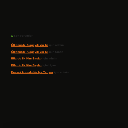
Son yorumlar
Ülkemizde Alageyik Var Mı
için
admin
Ülkemizde Alageyik Var Mı
için
Sinan
Bilardo Ilk Kim Başlar
için
admin
Bilardo Ilk Kim Başlar
için
Uçan
Deveci Armudu Ne Işe Yarıyor
için
admin
ilbet giriş