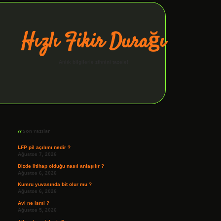
Hızlı Fikir Durağı
Anlık bilgilerle zihnini tazele!
Sidebar
ilbet giriş
Son Yazılar
LFP pil açılımı nedir ?
Ağustos 7, 2026
Dizde iltihap olduğu nasıl anlaşılır ?
Ağustos 6, 2026
Kumru yuvasında bit olur mu ?
Ağustos 6, 2026
Avi ne ismi ?
Ağustos 5, 2026