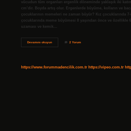
vücudun tüm organları ergenlik döneminde yaklaşık iki katına
cm’dir. Boyda artış olur. Ergenlerde büyüme, kolların ve baca
çocuklarının memeleri ne zaman büyür? Kız çocuklarında 7
çocuklarında meme büyümesi 8 yaşından önce ve özellikle 6 y
uzaması ve kemik…
Kız
Devamını okuyun
2 Yorum
Çocuklarında
Ergenlik
Belirtileri
Nelerdir
https://www.forummadencilik.com.tr
https://vipeo.com.tr
htt