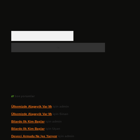
Arama
Son yorumlar
Ülkemizde Alageyik Var Mı
için
admin
Ülkemizde Alageyik Var Mı
için
Sinan
Bilardo Ilk Kim Başlar
için
admin
Bilardo Ilk Kim Başlar
için
Uçan
Deveci Armudu Ne Işe Yarıyor
için
admin