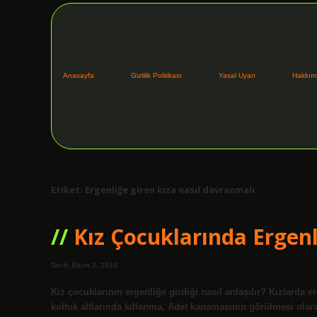
Anasayfa
Gizlilik Politikası
Yasal Uyarı
Hakkım
Etiket:
Ergenliğe giren kıza nasıl davranmalı
Kız Çocuklarında Ergenli
Tarih: Ekim 3, 2024
Kız çocuklarının ergenliğe girdiği nasıl anlaşılır? Kızlarda
koltuk altlarında kıllanma. Adet kanamasının görülmesi olarak