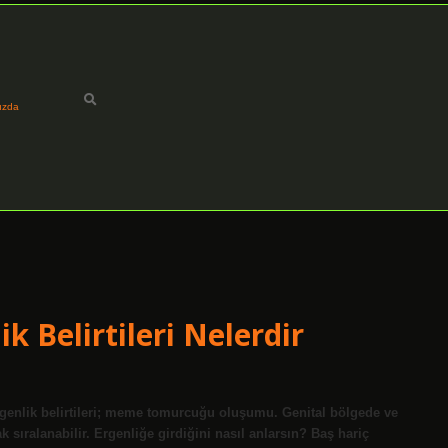
ızda
k Belirtileri Nelerdir
 ergenlik belirtileri; meme tomurcuğu oluşumu. Genital bölgede ve
 sıralanabilir. Ergenliğe girdiğini nasıl anlarsın? Baş hariç