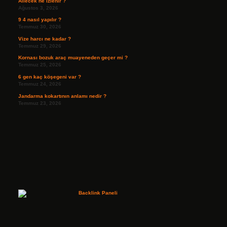
Ailecek ne izlenir ?
Ağustos 3, 2026
9 4 nasıl yapılır ?
Temmuz 30, 2026
Vize harcı ne kadar ?
Temmuz 29, 2026
Kornası bozuk araç muayeneden geçer mi ?
Temmuz 25, 2026
6 gen kaç köşegeni var ?
Temmuz 24, 2026
Jandarma kokartının anlamı nedir ?
Temmuz 23, 2026