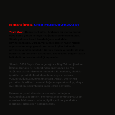
Reklam ve İletişim:
Skype: live:.cid.575569c608265c69
Yasal Uyarı:
Bu internet sitesi, herhangi bir marka, kurum
veya şahıs şirketi ile hiçbir bağlantısı bulunmamaktadır.
Sitede yalnızca kendi hazırladığımız makaleler
paylaşılmaktadır. Burada yer alan içerikler haber niteliği
taşımamakta olup, gerçek kurum ve kişiler hakkında
paylaşım yapılmamaktadır. Gerçek kurum ve kişiler ile isim
benzerlikleri tamamen tesadüfidir. Sitemizdeki bilgiler taslak
halindedir ve tavsiye niteliği taşımazlar.
Sitemiz, 5651 Sayılı Kanun gereğince Bilgi Teknolojileri ve
İletişim Kurumu (BTK) tarafından onaylanmış bir Yer
Sağlayıcı olarak hizmet vermektedir. Bu nedenle, sitedeki
içerikleri proaktif olarak denetleme veya araştırma
yükümlülüğümüz bulunmamaktadır. Ancak, üyelerimiz
yazdıkları içeriklerin sorumluluğunu taşımakta olup, siteye
üye olarak bu sorumluluğu kabul etmiş sayılırlar.
Hukuka ve yasal düzenlemelere aykırı olduğunu
düşündüğünüz içerikleri,
backlinkpanelicomtr@gmail.com
adresine bildirmeniz halinde, ilgili içerikler yasal süre
içerisinde sitemizden kaldırılacaktır.