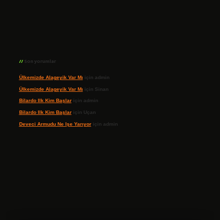
Son yorumlar
Ülkemizde Alageyik Var Mı
için
admin
Ülkemizde Alageyik Var Mı
için
Sinan
Bilardo Ilk Kim Başlar
için
admin
Bilardo Ilk Kim Başlar
için
Uçan
Deveci Armudu Ne Işe Yarıyor
için
admin
ilbet giriş