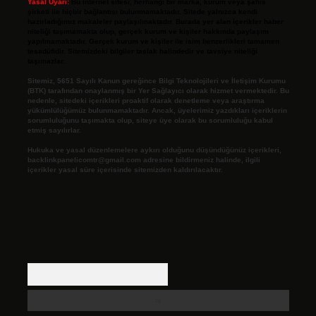
Yasal Uyarı:
Bu internet sitesi, herhangi bir marka, kurum veya şahıs
şirketi ile hiçbir bağlantısı bulunmamaktadır. Sitede yalnızca kendi
hazırladığımız makaleler paylaşılmaktadır. Burada yer alan içerikler haber
niteliği taşımamakta olup, gerçek kurum ve kişiler hakkında paylaşım
yapılmamaktadır. Gerçek kurum ve kişiler ile isim benzerlikleri tamamen
tesadüfidir. Sitemizdeki bilgiler taslak halindedir ve tavsiye niteliği
taşımazlar.
Sitemiz, 5651 Sayılı Kanun gereğince Bilgi Teknolojileri ve İletişim Kurumu
(BTK) tarafından onaylanmış bir Yer Sağlayıcı olarak hizmet vermektedir. Bu
nedenle, sitedeki içerikleri proaktif olarak denetleme veya araştırma
yükümlülüğümüz bulunmamaktadır. Ancak, üyelerimiz yazdıkları içeriklerin
sorumluluğunu taşımakta olup, siteye üye olarak bu sorumluluğu kabul
etmiş sayılırlar.
Hukuka ve yasal düzenlemelere aykırı olduğunu düşündüğünüz içerikleri,
backlinkpanelicomtr@gmail.com
adresine bildirmeniz halinde, ilgili
içerikler yasal süre içerisinde sitemizden kaldırılacaktır.
Arama