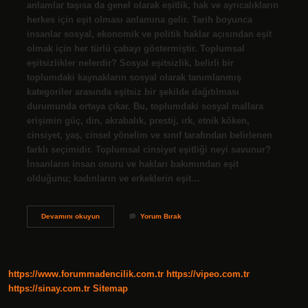
anlamlar taşısa da genel olarak eşitlik, hak ve ayrıcalıkların
herkes için eşit olması anlamına gelir. Tarih boyunca
insanlar sosyal, ekonomik ve politik haklar açısından eşit
olmak için her türlü çabayı göstermiştir. Toplumsal
eşitsizlikler nelerdir? Sosyal eşitsizlik, belirli bir
toplumdaki kaynakların sosyal olarak tanımlanmış
kategoriler arasında eşitsiz bir şekilde dağıtılması
durumunda ortaya çıkar. Bu, toplumdaki sosyal mallara
erişimin güç, din, akrabalık, prestij, ırk, etnik köken,
cinsiyet, yaş, cinsel yönelim ve sınıf tarafından belirlenen
farklı seçimidir. Toplumsal cinsiyet eşitliği neyi savunur?
İnsanların insan onuru ve hakları bakımından eşit
olduğunu; kadınların ve erkeklerin eşit…
Toplumsal
Devamını okuyun
Yorum Bırak
Eşitlik
Ne
Anlama
Gelir
https://www.forummadencilik.com.tr
https://vipeo.com.tr
https://sinay.com.tr
Sitemap