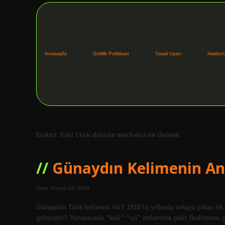
Anasayfa
Gizlilik Politikası
Yasal Uyarı
Hakkım
Etiket:
Eski Türk dilinde merhaba ne demek
Günaydın Kelimenin An
Tarih: Kasım 22, 2024
Günaydın Türk kelimesi mi? 1910’lu yıllarda ortaya çıkan il
gelmiştir? Yunancada “kali” “iyi” anlamına gelir (kalimera: