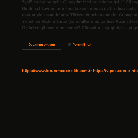
“yol” anlamına gelir. Günaydın ismi ne anlama gelir? Güna
Bu dinsel kavramların Fars kökenli olması da bir dezavanta
devrimiyle kazandığımız Türkçe bir selamlamadır. Günaydı
YönetmeniRahmi Turan (kurucu)Kuruluş tarihi26 Kasım 1968Si
Öztürkçe günaydın ne demek? Günaydın – iyi günler – iyi g
Günaydın
Devamını okuyun
Yorum Bırak
Kelimenin
Anlamı
Nedir
https://www.forummadencilik.com.tr
https://vipeo.com.tr
htt