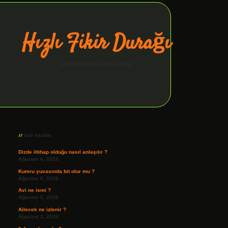
Hızlı Fikir Durağı
Anlık bilgilerle zihnini tazele!
Sidebar
ilbet giriş
Son Yazılar
Dizde iltihap olduğu nasıl anlaşılır ?
Ağustos 6, 2026
Kumru yuvasında bit olur mu ?
Ağustos 6, 2026
Avi ne ismi ?
Ağustos 5, 2026
Ailecek ne izlenir ?
Ağustos 3, 2026