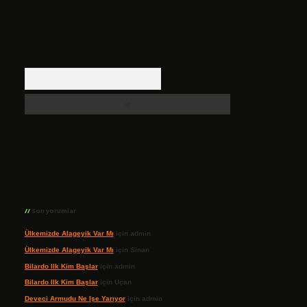
Arama
Son yorumlar
Ülkemizde Alageyik Var Mı
için
admin
Ülkemizde Alageyik Var Mı
için
Sinan
Bilardo Ilk Kim Başlar
için
admin
Bilardo Ilk Kim Başlar
için
Uçan
Deveci Armudu Ne Işe Yarıyor
için
admin