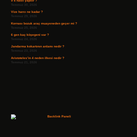
9 4 nasıl yapılır ?
Temmuz 30, 2026
Vize harcı ne kadar ?
Temmuz 29, 2026
Kornası bozuk araç muayeneden geçer mi ?
Temmuz 25, 2026
6 gen kaç köşegeni var ?
Temmuz 24, 2026
Jandarma kokartının anlamı nedir ?
Temmuz 23, 2026
Aristoteles’in 4 neden ilkesi nedir ?
Temmuz 21, 2026