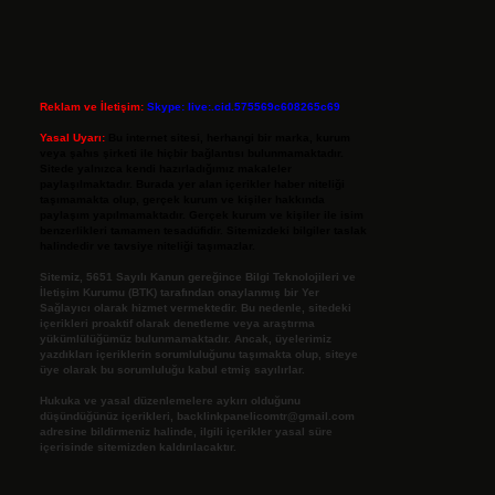
Reklam ve İletişim:
Skype: live:.cid.575569c608265c69
Yasal Uyarı:
Bu internet sitesi, herhangi bir marka, kurum
veya şahıs şirketi ile hiçbir bağlantısı bulunmamaktadır.
Sitede yalnızca kendi hazırladığımız makaleler
paylaşılmaktadır. Burada yer alan içerikler haber niteliği
taşımamakta olup, gerçek kurum ve kişiler hakkında
paylaşım yapılmamaktadır. Gerçek kurum ve kişiler ile isim
benzerlikleri tamamen tesadüfidir. Sitemizdeki bilgiler taslak
halindedir ve tavsiye niteliği taşımazlar.
Sitemiz, 5651 Sayılı Kanun gereğince Bilgi Teknolojileri ve
İletişim Kurumu (BTK) tarafından onaylanmış bir Yer
Sağlayıcı olarak hizmet vermektedir. Bu nedenle, sitedeki
içerikleri proaktif olarak denetleme veya araştırma
yükümlülüğümüz bulunmamaktadır. Ancak, üyelerimiz
yazdıkları içeriklerin sorumluluğunu taşımakta olup, siteye
üye olarak bu sorumluluğu kabul etmiş sayılırlar.
Hukuka ve yasal düzenlemelere aykırı olduğunu
düşündüğünüz içerikleri,
backlinkpanelicomtr@gmail.com
adresine bildirmeniz halinde, ilgili içerikler yasal süre
içerisinde sitemizden kaldırılacaktır.