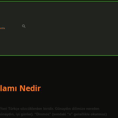
ızda
lamı Nedir
k Yeni Türkçe sözcüklerden biridir. Günaydın dilimize nereden
 günaydın, iyi günler). “Dromos” (sondaki “s” genellikle okunmaz)