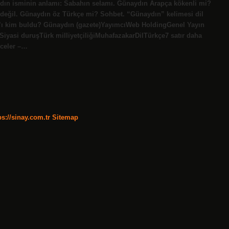
ydın isminin anlamı: Sabahın selamı. Günaydın Arapça kökenli mi?
j değil. Günaydın öz Türkçe mi? Sohbet. “Günaydın” kelimesi dil
n’ı kim buldu? Günaydın (gazete)YayımcıWeb HoldingGenel Yayın
yasi duruşTürk milliyetçiliğiMuhafazakarDilTürkçe7 satır daha
eceler –…
ps://sinay.com.tr
Sitemap