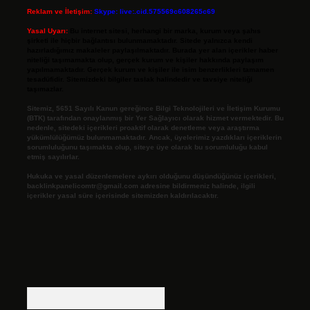
Reklam ve İletişim:
Skype: live:.cid.575569c608265c69
Yasal Uyarı:
Bu internet sitesi, herhangi bir marka, kurum veya şahıs
şirketi ile hiçbir bağlantısı bulunmamaktadır. Sitede yalnızca kendi
hazırladığımız makaleler paylaşılmaktadır. Burada yer alan içerikler haber
niteliği taşımamakta olup, gerçek kurum ve kişiler hakkında paylaşım
yapılmamaktadır. Gerçek kurum ve kişiler ile isim benzerlikleri tamamen
tesadüfidir. Sitemizdeki bilgiler taslak halindedir ve tavsiye niteliği
taşımazlar.
Sitemiz, 5651 Sayılı Kanun gereğince Bilgi Teknolojileri ve İletişim Kurumu
(BTK) tarafından onaylanmış bir Yer Sağlayıcı olarak hizmet vermektedir. Bu
nedenle, sitedeki içerikleri proaktif olarak denetleme veya araştırma
yükümlülüğümüz bulunmamaktadır. Ancak, üyelerimiz yazdıkları içeriklerin
sorumluluğunu taşımakta olup, siteye üye olarak bu sorumluluğu kabul
etmiş sayılırlar.
Hukuka ve yasal düzenlemelere aykırı olduğunu düşündüğünüz içerikleri,
backlinkpanelicomtr@gmail.com
adresine bildirmeniz halinde, ilgili
içerikler yasal süre içerisinde sitemizden kaldırılacaktır.
Arama