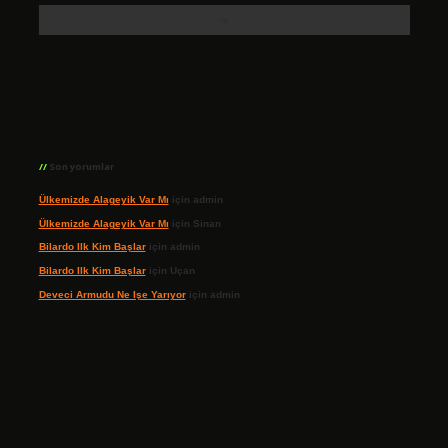
Son yorumlar
Ülkemizde Alageyik Var Mı
için
admin
Ülkemizde Alageyik Var Mı
için
Sinan
Bilardo Ilk Kim Başlar
için
admin
Bilardo Ilk Kim Başlar
için
Uçan
Deveci Armudu Ne Işe Yarıyor
için
admin