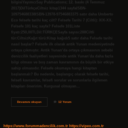
bilgisiYayımcıSay Publications; 12. baskı (4 Temmuz
2017)DilTürkçeCiltsiz kitap1344 sayfaISBN-
109754688338ISBN-13978-97546883375 satır daha Umberto
Eco felsefe tarihi kaç cilt? Felsefe Tarihi 7 (Ciltli): XIX-XX.
Felsefe 101 kaç sayfa? Felsefe 101Liste
fiyatı:250,00TLDil:TÜRKÇESayfa sayısı:288Ciltli
tür:CiltsizKağıt türü:Kitap kağıdı5 satır daha Felsefe tarihi
nasıl başlar? Felsefe ilk olarak antik Yunan medeniyetinde
ortaya çıkmıştır. Antik Yunan’da ortaya çıkmasının sebebi
denizcilik faaliyetleri sayesinde antik Yunan’da daha fazla
bilgi olması ve boş zaman kavramının da büyük bir etkiye
sahip olmasıdır. Felsefe okumaya hangi kitaptan
başlanmalı? Bu nedenle, başlangıç ​​olarak felsefe tarihi,
felsefi kavramlar, felsefi sorular ve sorunlarla ilgilenen
kitapları öneririm. Kurgusal olmayan…
Felsefe
Devamını okuyun
12 Yorum
Tarihi
Kaç
Sayfa
https://www.forummadencilik.com.tr
https://vipeo.com.tr