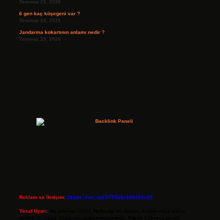
Temmuz 25, 2026
6 gen kaç köşegeni var ?
Temmuz 24, 2026
Jandarma kokartının anlamı nedir ?
Temmuz 23, 2026
Reklam ve İletişim:
Skype: live:.cid.575569c608265c69
Yasal Uyarı:
Bu internet sitesi, herhangi bir marka, kurum veya şahıs
şirketi ile hiçbir bağlantısı bulunmamaktadır. Sitede yalnızca kendi