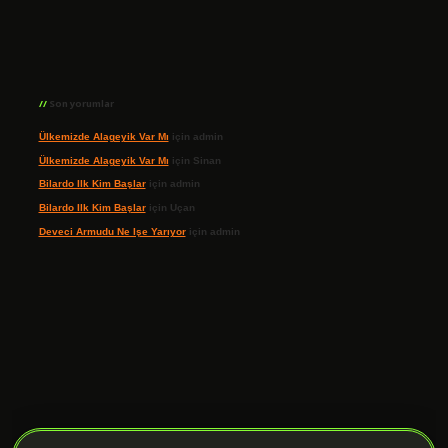
Son yorumlar
Ülkemizde Alageyik Var Mı
için
admin
Ülkemizde Alageyik Var Mı
için
Sinan
Bilardo Ilk Kim Başlar
için
admin
Bilardo Ilk Kim Başlar
için
Uçan
Deveci Armudu Ne Işe Yarıyor
için
admin
ilbet giriş