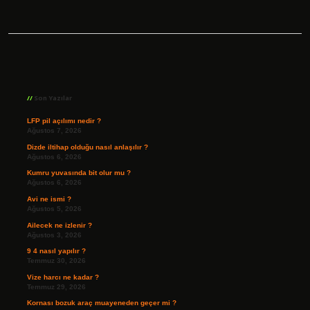
Sidebar
Son Yazılar
LFP pil açılımı nedir ?
Ağustos 7, 2026
Dizde iltihap olduğu nasıl anlaşılır ?
Ağustos 6, 2026
Kumru yuvasında bit olur mu ?
Ağustos 6, 2026
Avi ne ismi ?
Ağustos 5, 2026
Ailecek ne izlenir ?
Ağustos 3, 2026
9 4 nasıl yapılır ?
Temmuz 30, 2026
Vize harcı ne kadar ?
Temmuz 29, 2026
Kornası bozuk araç muayeneden geçer mi ?