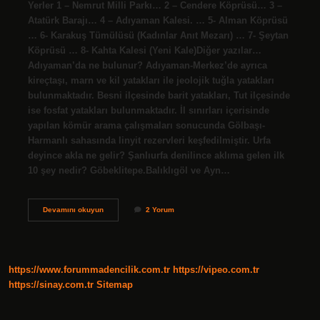
Yerler 1 – Nemrut Milli Parkı… 2 – Cendere Köprüsü… 3 –
Atatürk Barajı… 4 – Adıyaman Kalesi. … 5- Alman Köprüsü
… 6- Karakuş Tümülüsü (Kadınlar Anıt Mezarı) … 7- Şeytan
Köprüsü … 8- Kahta Kalesi (Yeni Kale)Diğer yazılar…
Adıyaman’da ne bulunur? Adıyaman-Merkez’de ayrıca
kireçtaşı, marn ve kil yatakları ile jeolojik tuğla yatakları
bulunmaktadır. Besni ilçesinde barit yatakları, Tut ilçesinde
ise fosfat yatakları bulunmaktadır. İl sınırları içerisinde
yapılan kömür arama çalışmaları sonucunda Gölbaşı-
Harmanlı sahasında linyit rezervleri keşfedilmiştir. Urfa
deyince akla ne gelir? Şanlıurfa denilince aklıma gelen ilk
10 şey nedir? Göbeklitepe.Balıklıgöl ve Ayn…
Adıyaman
Devamını okuyun
2 Yorum
Deyince
Akla
Ne
Gelir
https://www.forummadencilik.com.tr
https://vipeo.com.tr
https://sinay.com.tr
Sitemap