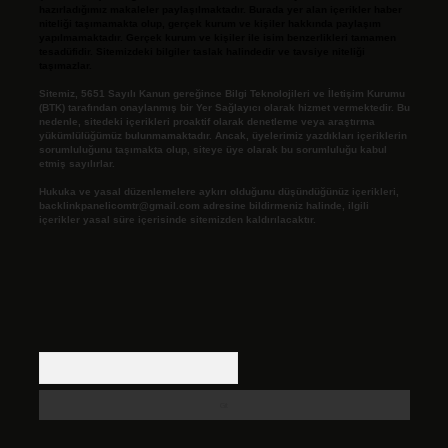
hazırladığımız makaleler paylaşılmaktadır. Burada yer alan içerikler haber
niteliği taşımamakta olup, gerçek kurum ve kişiler hakkında paylaşım
yapılmamaktadır. Gerçek kurum ve kişiler ile isim benzerlikleri tamamen
tesadüfidir. Sitemizdeki bilgiler taslak halindedir ve tavsiye niteliği
taşımazlar.
Sitemiz, 5651 Sayılı Kanun gereğince Bilgi Teknolojileri ve İletişim Kurumu
(BTK) tarafından onaylanmış bir Yer Sağlayıcı olarak hizmet vermektedir. Bu
nedenle, sitedeki içerikleri proaktif olarak denetleme veya araştırma
yükümlülüğümüz bulunmamaktadır. Ancak, üyelerimiz yazdıkları içeriklerin
sorumluluğunu taşımakta olup, siteye üye olarak bu sorumluluğu kabul
etmiş sayılırlar.
Hukuka ve yasal düzenlemelere aykırı olduğunu düşündüğünüz içerikleri,
backlinkpanelicomtr@gmail.com
adresine bildirmeniz halinde, ilgili
içerikler yasal süre içerisinde sitemizden kaldırılacaktır.
Arama