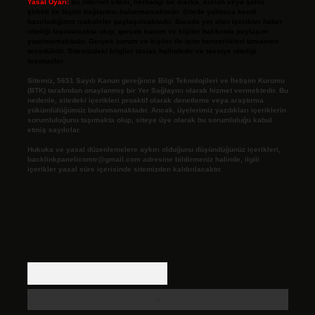
Yasal Uyarı:
Bu internet sitesi, herhangi bir marka, kurum veya şahıs
şirketi ile hiçbir bağlantısı bulunmamaktadır. Sitede yalnızca kendi
hazırladığımız makaleler paylaşılmaktadır. Burada yer alan içerikler haber
niteliği taşımamakta olup, gerçek kurum ve kişiler hakkında paylaşım
yapılmamaktadır. Gerçek kurum ve kişiler ile isim benzerlikleri tamamen
tesadüfidir. Sitemizdeki bilgiler taslak halindedir ve tavsiye niteliği
taşımazlar.
Sitemiz, 5651 Sayılı Kanun gereğince Bilgi Teknolojileri ve İletişim Kurumu
(BTK) tarafından onaylanmış bir Yer Sağlayıcı olarak hizmet vermektedir. Bu
nedenle, sitedeki içerikleri proaktif olarak denetleme veya araştırma
yükümlülüğümüz bulunmamaktadır. Ancak, üyelerimiz yazdıkları içeriklerin
sorumluluğunu taşımakta olup, siteye üye olarak bu sorumluluğu kabul
etmiş sayılırlar.
Hukuka ve yasal düzenlemelere aykırı olduğunu düşündüğünüz içerikleri,
backlinkpanelicomtr@gmail.com
adresine bildirmeniz halinde, ilgili
içerikler yasal süre içerisinde sitemizden kaldırılacaktır.
Arama