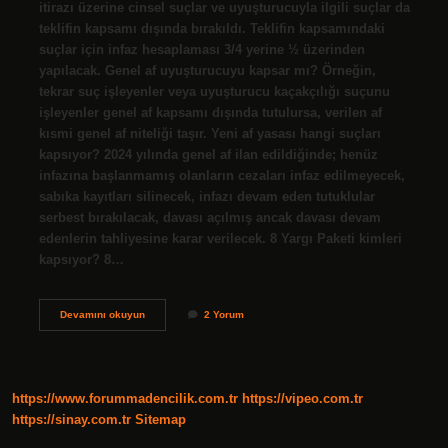
itirazı üzerine cinsel suçlar ve uyuşturucuyla ilgili suçlar da
teklifin kapsamı dışında bırakıldı. Teklifin kapsamındaki
suçlar için infaz hesaplaması 3/4 yerine ½ üzerinden
yapılacak. Genel af uyuşturucuyu kapsar mı? Örneğin,
tekrar suç işleyenler veya uyuşturucu kaçakçılığı suçunu
işleyenler genel af kapsamı dışında tutulursa, verilen af ​​
kısmi genel af niteliği taşır. Yeni af yasası hangi suçları
kapsıyor? 2024 yılında genel af ilan edildiğinde; henüz
infazına başlanmamış olanların cezaları infaz edilmeyecek,
sabıka kayıtları silinecek, infazı devam eden tutuklular
serbest bırakılacak, davası açılmış ancak davası devam
edenlerin tahliyesine karar verilecek. 8 Yargı Paketi kimleri
kapsıyor? 8…
Yeni
Devamını okuyun
2 Yorum
Af
Yasası
Uyuşturucuyu
Kapsıyor
Mu
https://www.forummadencilik.com.tr
https://vipeo.com.tr
https://sinay.com.tr
Sitemap