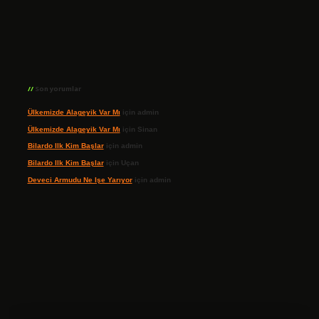
Son yorumlar
Ülkemizde Alageyik Var Mı
için
admin
Ülkemizde Alageyik Var Mı
için
Sinan
Bilardo Ilk Kim Başlar
için
admin
Bilardo Ilk Kim Başlar
için
Uçan
Deveci Armudu Ne Işe Yarıyor
için
admin
ilbet giriş