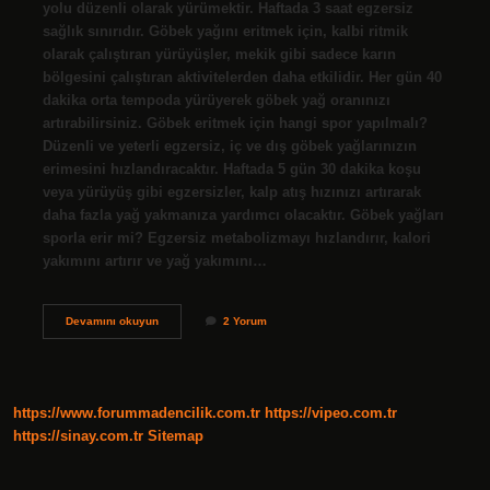
yolu düzenli olarak yürümektir. Haftada 3 saat egzersiz
sağlık sınırıdır. Göbek yağını eritmek için, kalbi ritmik
olarak çalıştıran yürüyüşler, mekik gibi sadece karın
bölgesini çalıştıran aktivitelerden daha etkilidir. Her gün 40
dakika orta tempoda yürüyerek göbek yağ oranınızı
artırabilirsiniz. Göbek eritmek için hangi spor yapılmalı?
Düzenli ve yeterli egzersiz, iç ve dış göbek yağlarınızın
erimesini hızlandıracaktır. Haftada 5 gün 30 dakika koşu
veya yürüyüş gibi egzersizler, kalp atış hızınızı artırarak
daha fazla yağ yakmanıza yardımcı olacaktır. Göbek yağları
sporla erir mi? Egzersiz metabolizmayı hızlandırır, kalori
yakımını artırır ve yağ yakımını…
Hangi
Devamını okuyun
2 Yorum
Sporla
Göbek
Erir
https://www.forummadencilik.com.tr
https://vipeo.com.tr
https://sinay.com.tr
Sitemap