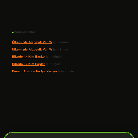
Son yorumlar
Ülkemizde Alageyik Var Mı
için
admin
Ülkemizde Alageyik Var Mı
için
Sinan
Bilardo Ilk Kim Başlar
için
admin
Bilardo Ilk Kim Başlar
için
Uçan
Deveci Armudu Ne Işe Yarıyor
için
admin
ilbet giriş