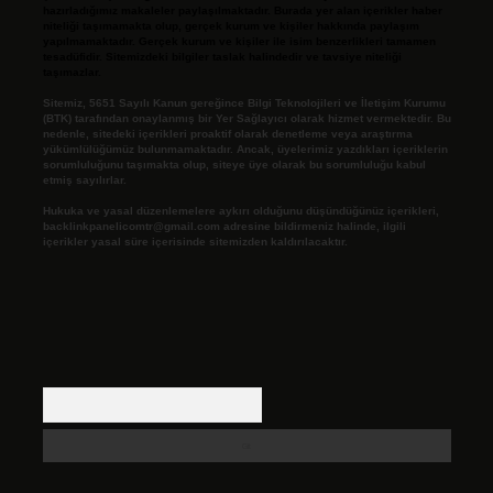
hazırladığımız makaleler paylaşılmaktadır. Burada yer alan içerikler haber
niteliği taşımamakta olup, gerçek kurum ve kişiler hakkında paylaşım
yapılmamaktadır. Gerçek kurum ve kişiler ile isim benzerlikleri tamamen
tesadüfidir. Sitemizdeki bilgiler taslak halindedir ve tavsiye niteliği
taşımazlar.
Sitemiz, 5651 Sayılı Kanun gereğince Bilgi Teknolojileri ve İletişim Kurumu
(BTK) tarafından onaylanmış bir Yer Sağlayıcı olarak hizmet vermektedir. Bu
nedenle, sitedeki içerikleri proaktif olarak denetleme veya araştırma
yükümlülüğümüz bulunmamaktadır. Ancak, üyelerimiz yazdıkları içeriklerin
sorumluluğunu taşımakta olup, siteye üye olarak bu sorumluluğu kabul
etmiş sayılırlar.
Hukuka ve yasal düzenlemelere aykırı olduğunu düşündüğünüz içerikleri,
backlinkpanelicomtr@gmail.com
adresine bildirmeniz halinde, ilgili
içerikler yasal süre içerisinde sitemizden kaldırılacaktır.
Arama