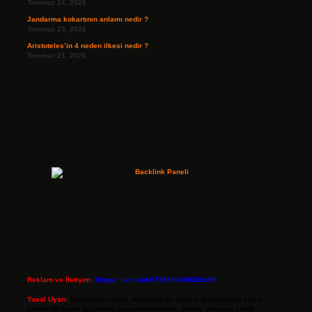
Temmuz 24, 2026
Jandarma kokartının anlamı nedir ?
Temmuz 23, 2026
Aristoteles’in 4 neden ilkesi nedir ?
Temmuz 21, 2026
Reklam ve İletişim:
Skype: live:.cid.575569c608265c69
Yasal Uyarı:
Bu internet sitesi, herhangi bir marka, kurum veya şahıs
şirketi ile hiçbir bağlantısı bulunmamaktadır. Sitede yalnızca kendi