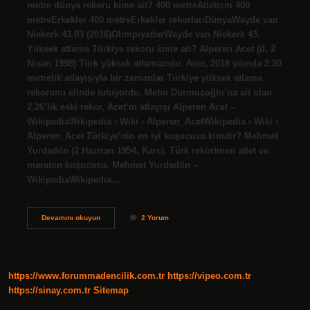
metre dünya rekoru kime ait? 400 metreAtletizm 400
metreErkekler 400 metreErkekler rekorlarıDünyaWayde van
Niekerk 43.03 (2016)OlimpiyatlarWayde van Niekerk 43.
Yüksek atlama Türkiye rekoru kime ait? Alperen Acet (d. 2
Nisan 1998) Türk yüksek atlamacıdır. Acet, 2018 yılında 2.30
metrelik atlayışıyla bir zamanlar Türkiye yüksek atlama
rekorunu elinde tutuyordu. Metin Durmuşoğlu’na ait olan
2.26’lık eski rekor, Acet’in atlayışı Alperen Acet –
WikipediaWikipedia › Wiki › Alperen_AcetWikipedia › Wiki ›
Alperen_Acet Türkiye’nin en iyi koşucusu kimdir? Mehmet
Yurdadön (2 Haziran 1954, Kars), Türk rekortmen atlet ve
maraton koşucusu. Mehmet Yurdadön –
WikipediaWikipedia…
400
Devamını okuyun
2 Yorum
Metre
Türkiye
Rekortmeni
Kim
https://www.forummadencilik.com.tr
https://vipeo.com.tr
https://sinay.com.tr
Sitemap