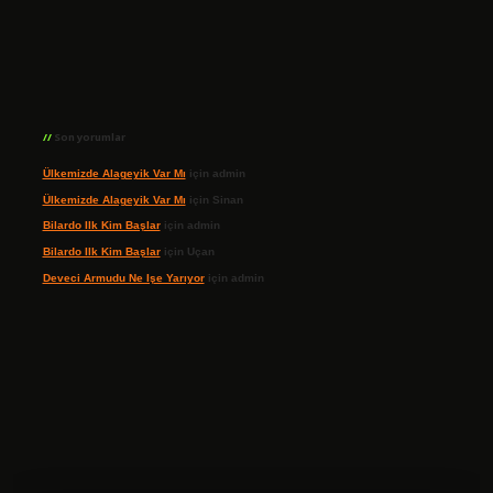
Son yorumlar
Ülkemizde Alageyik Var Mı
için
admin
Ülkemizde Alageyik Var Mı
için
Sinan
Bilardo Ilk Kim Başlar
için
admin
Bilardo Ilk Kim Başlar
için
Uçan
Deveci Armudu Ne Işe Yarıyor
için
admin
ilbet giriş