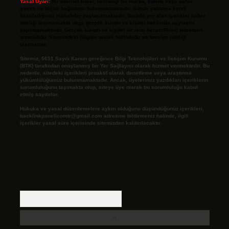
Yasal Uyarı:
Bu internet sitesi, herhangi bir marka, kurum veya şahıs
şirketi ile hiçbir bağlantısı bulunmamaktadır. Sitede yalnızca kendi
hazırladığımız makaleler paylaşılmaktadır. Burada yer alan içerikler haber
niteliği taşımamakta olup, gerçek kurum ve kişiler hakkında paylaşım
yapılmamaktadır. Gerçek kurum ve kişiler ile isim benzerlikleri tamamen
tesadüfidir. Sitemizdeki bilgiler taslak halindedir ve tavsiye niteliği
taşımazlar.
Sitemiz, 5651 Sayılı Kanun gereğince Bilgi Teknolojileri ve İletişim Kurumu
(BTK) tarafından onaylanmış bir Yer Sağlayıcı olarak hizmet vermektedir. Bu
nedenle, sitedeki içerikleri proaktif olarak denetleme veya araştırma
yükümlülüğümüz bulunmamaktadır. Ancak, üyelerimiz yazdıkları içeriklerin
sorumluluğunu taşımakta olup, siteye üye olarak bu sorumluluğu kabul
etmiş sayılırlar.
Hukuka ve yasal düzenlemelere aykırı olduğunu düşündüğünüz içerikleri,
backlinkpanelicomtr@gmail.com
adresine bildirmeniz halinde, ilgili
içerikler yasal süre içerisinde sitemizden kaldırılacaktır.
Arama