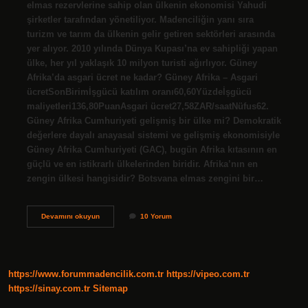
elmas rezervlerine sahip olan ülkenin ekonomisi Yahudi
şirketler tarafından yönetiliyor. Madenciliğin yanı sıra
turizm ve tarım da ülkenin gelir getiren sektörleri arasında
yer alıyor. 2010 yılında Dünya Kupası’na ev sahipliği yapan
ülke, her yıl yaklaşık 10 milyon turisti ağırlıyor. Güney
Afrika’da asgari ücret ne kadar? Güney Afrika – Asgari
ücretSonBirimİşgücü katılım oranı60,60Yüzdeİşgücü
maliyetleri136,80PuanAsgari ücret27,58ZAR/saatNüfus62.
Güney Afrika Cumhuriyeti gelişmiş bir ülke mi? Demokratik
değerlere dayalı anayasal sistemi ve gelişmiş ekonomisiyle
Güney Afrika Cumhuriyeti (GAC), bugün Afrika kıtasının en
güçlü ve en istikrarlı ülkelerinden biridir. Afrika’nın en
zengin ülkesi hangisidir? Botsvana elmas zengini bir…
Güney
Devamını okuyun
10 Yorum
Afrikanın
Ekonomisi
Nasıl
https://www.forummadencilik.com.tr
https://vipeo.com.tr
https://sinay.com.tr
Sitemap