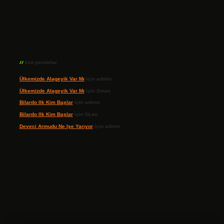
Son yorumlar
Ülkemizde Alageyik Var Mı
için
admin
Ülkemizde Alageyik Var Mı
için
Sinan
Bilardo Ilk Kim Başlar
için
admin
Bilardo Ilk Kim Başlar
için
Uçan
Deveci Armudu Ne Işe Yarıyor
için
admin
ilbet giriş