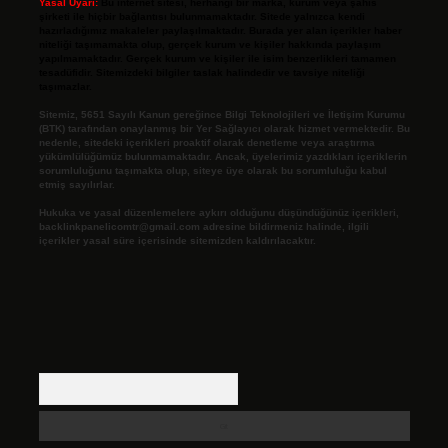
Yasal Uyarı:
Bu internet sitesi, herhangi bir marka, kurum veya şahıs
şirketi ile hiçbir bağlantısı bulunmamaktadır. Sitede yalnızca kendi
hazırladığımız makaleler paylaşılmaktadır. Burada yer alan içerikler haber
niteliği taşımamakta olup, gerçek kurum ve kişiler hakkında paylaşım
yapılmamaktadır. Gerçek kurum ve kişiler ile isim benzerlikleri tamamen
tesadüfidir. Sitemizdeki bilgiler taslak halindedir ve tavsiye niteliği
taşımazlar.
Sitemiz, 5651 Sayılı Kanun gereğince Bilgi Teknolojileri ve İletişim Kurumu
(BTK) tarafından onaylanmış bir Yer Sağlayıcı olarak hizmet vermektedir. Bu
nedenle, sitedeki içerikleri proaktif olarak denetleme veya araştırma
yükümlülüğümüz bulunmamaktadır. Ancak, üyelerimiz yazdıkları içeriklerin
sorumluluğunu taşımakta olup, siteye üye olarak bu sorumluluğu kabul
etmiş sayılırlar.
Hukuka ve yasal düzenlemelere aykırı olduğunu düşündüğünüz içerikleri,
backlinkpanelicomtr@gmail.com
adresine bildirmeniz halinde, ilgili
içerikler yasal süre içerisinde sitemizden kaldırılacaktır.
Arama