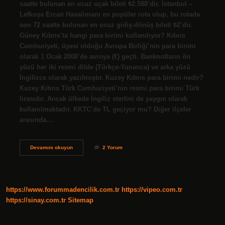
saatte bulunan en ucuz uçak bileti ₺2.588’dir. İstanbul –
Lefkoşa Ercan Havalimanı en popüler rota olup, bu rotada
son 72 saatte bulunan en ucuz gidiş-dönüş bileti ₺2’dir.
Güney Kıbrıs’ta hangi para birimi kullanılıyor? Kıbrıs
Cumhuriyeti, üyesi olduğu Avrupa Birliği’nin para birimi
olarak 1 Ocak 2008’de avroya (€) geçti. Banknotların ön
yüzü her iki resmi dilde (Türkçe-Yunanca) ve arka yüzü
İngilizce olarak yazılmıştır. Kuzey Kıbrıs para birimi nedir?
Kuzey Kıbrıs Türk Cumhuriyeti’nin resmi para birimi Türk
lirasıdır. Ancak ülkede İngiliz sterlini de yaygın olarak
kullanılmaktadır. KKTC’de TL geçiyor mu? Diğer ilçeler
arasında…
1
Devamını okuyun
2 Yorum
Güney
Kıbrıs
Parası
Kaç
Tl
https://www.forummadencilik.com.tr
https://vipeo.com.tr
https://sinay.com.tr
Sitemap