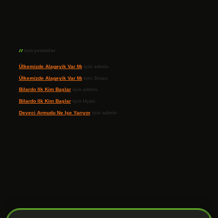
Son yorumlar
Ülkemizde Alageyik Var Mı
için
admin
Ülkemizde Alageyik Var Mı
için
Sinan
Bilardo Ilk Kim Başlar
için
admin
Bilardo Ilk Kim Başlar
için
Uçan
Deveci Armudu Ne Işe Yarıyor
için
admin
ilbet giriş