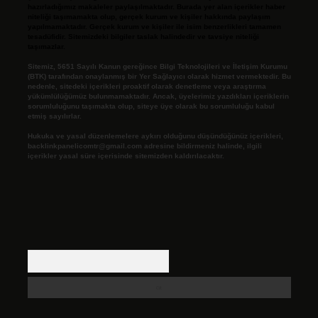
hazırladığımız makaleler paylaşılmaktadır. Burada yer alan içerikler haber
niteliği taşımamakta olup, gerçek kurum ve kişiler hakkında paylaşım
yapılmamaktadır. Gerçek kurum ve kişiler ile isim benzerlikleri tamamen
tesadüfidir. Sitemizdeki bilgiler taslak halindedir ve tavsiye niteliği
taşımazlar.
Sitemiz, 5651 Sayılı Kanun gereğince Bilgi Teknolojileri ve İletişim Kurumu
(BTK) tarafından onaylanmış bir Yer Sağlayıcı olarak hizmet vermektedir. Bu
nedenle, sitedeki içerikleri proaktif olarak denetleme veya araştırma
yükümlülüğümüz bulunmamaktadır. Ancak, üyelerimiz yazdıkları içeriklerin
sorumluluğunu taşımakta olup, siteye üye olarak bu sorumluluğu kabul
etmiş sayılırlar.
Hukuka ve yasal düzenlemelere aykırı olduğunu düşündüğünüz içerikleri,
backlinkpanelicomtr@gmail.com
adresine bildirmeniz halinde, ilgili
içerikler yasal süre içerisinde sitemizden kaldırılacaktır.
Arama