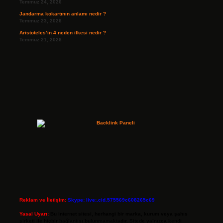
Temmuz 24, 2026
Jandarma kokartının anlamı nedir ?
Temmuz 23, 2026
Aristoteles’in 4 neden ilkesi nedir ?
Temmuz 21, 2026
Reklam ve İletişim:
Skype: live:.cid.575569c608265c69
Yasal Uyarı:
Bu internet sitesi, herhangi bir marka, kurum veya şahıs
şirketi ile hiçbir bağlantısı bulunmamaktadır. Sitede yalnızca kendi