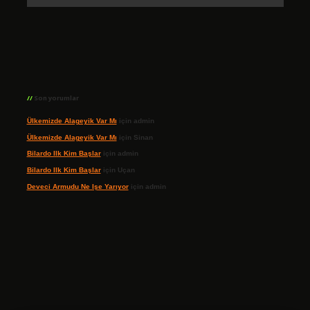
Son yorumlar
Ülkemizde Alageyik Var Mı
için
admin
Ülkemizde Alageyik Var Mı
için
Sinan
Bilardo Ilk Kim Başlar
için
admin
Bilardo Ilk Kim Başlar
için
Uçan
Deveci Armudu Ne Işe Yarıyor
için
admin