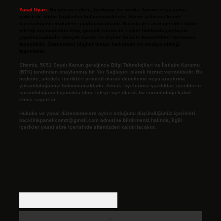
Yasal Uyarı:
Bu internet sitesi, herhangi bir marka, kurum veya şahıs
şirketi ile hiçbir bağlantısı bulunmamaktadır. Sitede yalnızca kendi
hazırladığımız makaleler paylaşılmaktadır. Burada yer alan içerikler haber
niteliği taşımamakta olup, gerçek kurum ve kişiler hakkında paylaşım
yapılmamaktadır. Gerçek kurum ve kişiler ile isim benzerlikleri tamamen
tesadüfidir. Sitemizdeki bilgiler taslak halindedir ve tavsiye niteliği
taşımazlar.
Sitemiz, 5651 Sayılı Kanun gereğince Bilgi Teknolojileri ve İletişim Kurumu
(BTK) tarafından onaylanmış bir Yer Sağlayıcı olarak hizmet vermektedir. Bu
nedenle, sitedeki içerikleri proaktif olarak denetleme veya araştırma
yükümlülüğümüz bulunmamaktadır. Ancak, üyelerimiz yazdıkları içeriklerin
sorumluluğunu taşımakta olup, siteye üye olarak bu sorumluluğu kabul
etmiş sayılırlar.
Hukuka ve yasal düzenlemelere aykırı olduğunu düşündüğünüz içerikleri,
backlinkpanelicomtr@gmail.com
adresine bildirmeniz halinde, ilgili
içerikler yasal süre içerisinde sitemizden kaldırılacaktır.
Arama