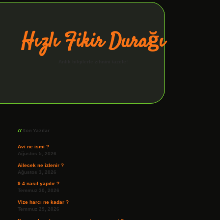
Hızlı Fikir Durağı
Anlık bilgilerle zihnini tazele!
Sidebar
ilbet giriş
Son Yazılar
Avi ne ismi ?
Ağustos 5, 2026
Ailecek ne izlenir ?
Ağustos 3, 2026
9 4 nasıl yapılır ?
Temmuz 30, 2026
Vize harcı ne kadar ?
Temmuz 29, 2026