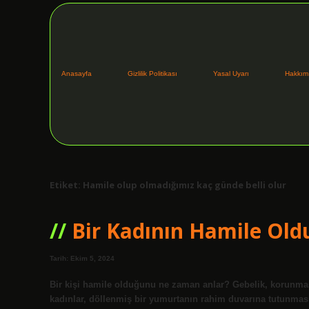
Anasayfa
Gizlilik Politikası
Yasal Uyarı
Hakkım
Etiket:
Hamile olup olmadığımız kaç günde belli olur
Bir Kadının Hamile Old
Tarih: Ekim 5, 2024
Bir kişi hamile olduğunu ne zaman anlar? Gebelik, korunmasız
kadınlar, döllenmiş bir yumurtanın rahim duvarına tutunması