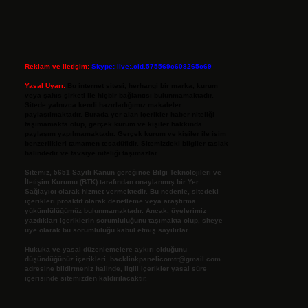
Reklam ve İletişim:
Skype: live:.cid.575569c608265c69
Yasal Uyarı:
Bu internet sitesi, herhangi bir marka, kurum
veya şahıs şirketi ile hiçbir bağlantısı bulunmamaktadır.
Sitede yalnızca kendi hazırladığımız makaleler
paylaşılmaktadır. Burada yer alan içerikler haber niteliği
taşımamakta olup, gerçek kurum ve kişiler hakkında
paylaşım yapılmamaktadır. Gerçek kurum ve kişiler ile isim
benzerlikleri tamamen tesadüfidir. Sitemizdeki bilgiler taslak
halindedir ve tavsiye niteliği taşımazlar.
Sitemiz, 5651 Sayılı Kanun gereğince Bilgi Teknolojileri ve
İletişim Kurumu (BTK) tarafından onaylanmış bir Yer
Sağlayıcı olarak hizmet vermektedir. Bu nedenle, sitedeki
içerikleri proaktif olarak denetleme veya araştırma
yükümlülüğümüz bulunmamaktadır. Ancak, üyelerimiz
yazdıkları içeriklerin sorumluluğunu taşımakta olup, siteye
üye olarak bu sorumluluğu kabul etmiş sayılırlar.
Hukuka ve yasal düzenlemelere aykırı olduğunu
düşündüğünüz içerikleri,
backlinkpanelicomtr@gmail.com
adresine bildirmeniz halinde, ilgili içerikler yasal süre
içerisinde sitemizden kaldırılacaktır.