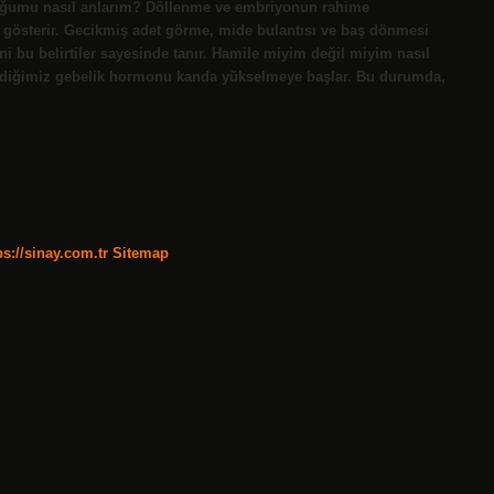
 olduğumu nasıl anlarım? Döllenme ve embriyonun rahime
ni gösterir. Gecikmiş adet görme, mide bulantısı ve baş dönmesi
ini bu belirtiler sayesinde tanır. Hamile miyim değil miyim nasıl
ediğimiz gebelik hormonu kanda yükselmeye başlar. Bu durumda,
ps://sinay.com.tr
Sitemap