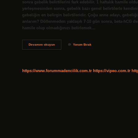
sonra gebelik belirtilerini fark edebilir. 1 haftalık hamile
yerleşmesinden sonra, gebelik bazı genel belirtilerle kendi
gebeliğin en belirgin belirtileridir. Çoğu anne adayı, gebeliğ
anlarım? Döllenmeden yaklaşık 7-10 gün sonra, beta-hCG d
hamile olup olmadığınızı belirlemek…
Bir
Devamını okuyun
Yorum Bırak
Kadının
Hamile
Olduğunu
Nasıl
Anlarız
https://www.forummadencilik.com.tr
https://vipeo.com.tr
htt