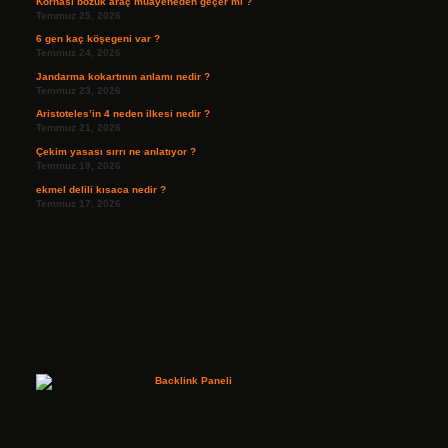
Kornası bozuk araç muayeneden geçer mi ?
Temmuz 25, 2026
6 gen kaç köşegeni var ?
Temmuz 24, 2026
Jandarma kokartının anlamı nedir ?
Temmuz 23, 2026
Aristoteles’in 4 neden ilkesi nedir ?
Temmuz 21, 2026
Çekim yasası sırrı ne anlatıyor ?
Temmuz 19, 2026
ekmel delili kısaca nedir ?
Temmuz 17, 2026