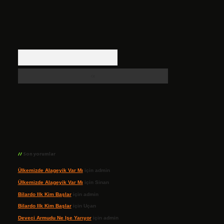
Arama
Son yorumlar
Ülkemizde Alageyik Var Mı
için
admin
Ülkemizde Alageyik Var Mı
için
Sinan
Bilardo Ilk Kim Başlar
için
admin
Bilardo Ilk Kim Başlar
için
Uçan
Deveci Armudu Ne Işe Yarıyor
için
admin