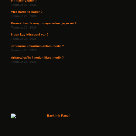
9 4 nasıl yapılır ?
Temmuz 30, 2026
Vize harcı ne kadar ?
Temmuz 29, 2026
Kornası bozuk araç muayeneden geçer mi ?
Temmuz 25, 2026
6 gen kaç köşegeni var ?
Temmuz 24, 2026
Jandarma kokartının anlamı nedir ?
Temmuz 23, 2026
Aristoteles’in 4 neden ilkesi nedir ?
Temmuz 21, 2026