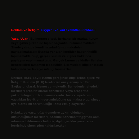
Reklam ve İletişim:
Skype: live:.cid.575569c608265c69
Yasal Uyarı:
Bu internet sitesi, herhangi bir marka, kurum
veya şahıs şirketi ile hiçbir bağlantısı bulunmamaktadır.
Sitede yalnızca kendi hazırladığımız makaleler
paylaşılmaktadır. Burada yer alan içerikler haber niteliği
taşımamakta olup, gerçek kurum ve kişiler hakkında
paylaşım yapılmamaktadır. Gerçek kurum ve kişiler ile isim
benzerlikleri tamamen tesadüfidir. Sitemizdeki bilgiler taslak
halindedir ve tavsiye niteliği taşımazlar.
Sitemiz, 5651 Sayılı Kanun gereğince Bilgi Teknolojileri ve
İletişim Kurumu (BTK) tarafından onaylanmış bir Yer
Sağlayıcı olarak hizmet vermektedir. Bu nedenle, sitedeki
içerikleri proaktif olarak denetleme veya araştırma
yükümlülüğümüz bulunmamaktadır. Ancak, üyelerimiz
yazdıkları içeriklerin sorumluluğunu taşımakta olup, siteye
üye olarak bu sorumluluğu kabul etmiş sayılırlar.
Hukuka ve yasal düzenlemelere aykırı olduğunu
düşündüğünüz içerikleri,
backlinkpanelicomtr@gmail.com
adresine bildirmeniz halinde, ilgili içerikler yasal süre
içerisinde sitemizden kaldırılacaktır.