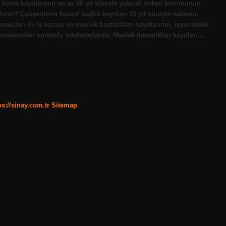
e hasta kayıtlarının en az 20 yıl süreyle yatarak tedavi kurumunun
nır? Çalışanların kişisel sağlık kayıtları 15 yıl süreyle saklanır.
nuçları ile iş kazası ve meslek hastalıkları kayıtlarının, işyerindeki
klanmasından sorumlu tutulmuşlardır. Meslek hastalıkları kayıtları…
ps://sinay.com.tr
Sitemap