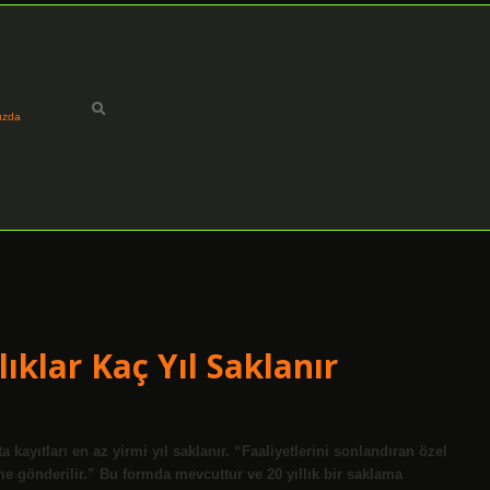
ızda
ıklar Kaç Yıl Saklanır
a kayıtları en az yirmi yıl saklanır. “Faaliyetlerini sonlandıran özel
me gönderilir.” Bu formda mevcuttur ve 20 yıllık bir saklama