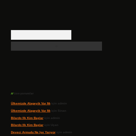
Arama
Son yorumlar
Ülkemizde Alageyik Var Mı
için
admin
Ülkemizde Alageyik Var Mı
için
Sinan
Bilardo Ilk Kim Başlar
için
admin
Bilardo Ilk Kim Başlar
için
Uçan
Deveci Armudu Ne Işe Yarıyor
için
admin