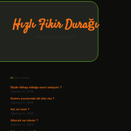
Hızlı Fikir Durağı
Anlık bilgilerle zihnini tazele!
Sidebar
ilbet giriş
Son Yazılar
Dizde iltihap olduğu nasıl anlaşılır ?
Ağustos 6, 2026
Kumru yuvasında bit olur mu ?
Ağustos 6, 2026
Avi ne ismi ?
Ağustos 5, 2026
Ailecek ne izlenir ?
Ağustos 3, 2026