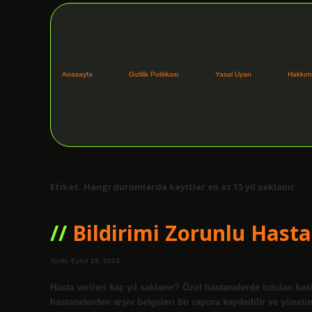
Anasayfa
Gizlilik Politikası
Yasal Uyarı
Hakkım
Etiket:
Hangi durumlarda kayıtlar en az 15 yıl saklanır
Bildirimi Zorunlu Hastal
Tarih: Eylül 29, 2024
Hasta verileri kaç yıl saklanır? Özel hastanelerde tutulan hast
hastanelerden arşiv belgeleri bir rapora kaydedilir ve yöneti