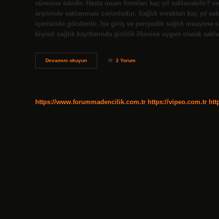
süresine tabidir. Hasta onam formları kaç yıl saklanabilir? v
arşivinde saklanması zorunludur. Sağlık evrakları kaç yıl sakla
içerisinde gönderilir. İşe giriş ve periyodik sağlık muayene so
kişisel sağlık kayıtlarında gizlilik ilkesine uygun olarak sa
Bildirimi
Devamını okuyun
2 Yorum
Zorunlu
Hastalıklar
Kaç
Yıl
Saklanır
https://www.forummadencilik.com.tr
https://vipeo.com.tr
htt