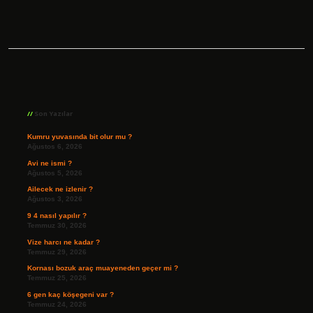
Sidebar
Son Yazılar
Kumru yuvasında bit olur mu ?
Ağustos 6, 2026
Avi ne ismi ?
Ağustos 5, 2026
Ailecek ne izlenir ?
Ağustos 3, 2026
9 4 nasıl yapılır ?
Temmuz 30, 2026
Vize harcı ne kadar ?
Temmuz 29, 2026
Kornası bozuk araç muayeneden geçer mi ?
Temmuz 25, 2026
6 gen kaç köşegeni var ?
Temmuz 24, 2026