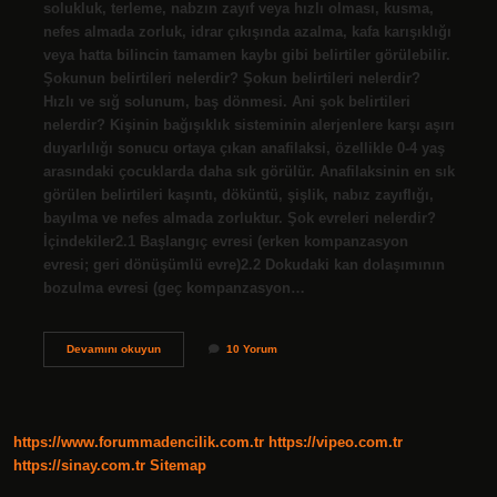
solukluk, terleme, nabzın zayıf veya hızlı olması, kusma,
nefes almada zorluk, idrar çıkışında azalma, kafa karışıklığı
veya hatta bilincin tamamen kaybı gibi belirtiler görülebilir.
Şokunun belirtileri nelerdir? Şokun belirtileri nelerdir?
Hızlı ve sığ solunum, baş dönmesi. Ani şok belirtileri
nelerdir? Kişinin bağışıklık sisteminin alerjenlere karşı aşırı
duyarlılığı sonucu ortaya çıkan anafilaksi, özellikle 0-4 yaş
arasındaki çocuklarda daha sık görülür. Anafilaksinin en sık
görülen belirtileri kaşıntı, döküntü, şişlik, nabız zayıflığı,
bayılma ve nefes almada zorluktur. Şok evreleri nelerdir?
İçindekiler2.1 Başlangıç ​​evresi (erken kompanzasyon
evresi; geri dönüşümlü evre)2.2 Dokudaki kan dolaşımının
bozulma evresi (geç kompanzasyon…
Şokta
Devamını okuyun
10 Yorum
Görülen
Belirtiler
Nelerdir
https://www.forummadencilik.com.tr
https://vipeo.com.tr
https://sinay.com.tr
Sitemap