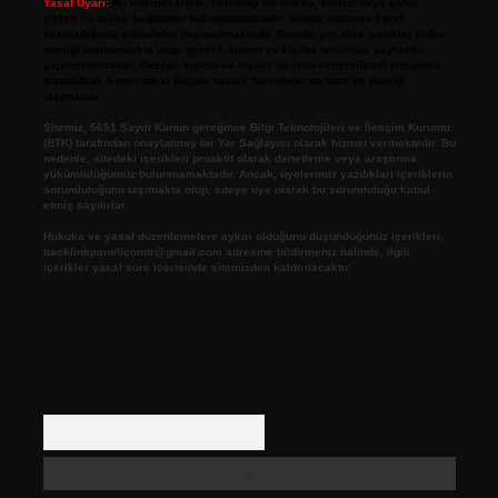
Yasal Uyarı:
Bu internet sitesi, herhangi bir marka, kurum veya şahıs
şirketi ile hiçbir bağlantısı bulunmamaktadır. Sitede yalnızca kendi
hazırladığımız makaleler paylaşılmaktadır. Burada yer alan içerikler haber
niteliği taşımamakta olup, gerçek kurum ve kişiler hakkında paylaşım
yapılmamaktadır. Gerçek kurum ve kişiler ile isim benzerlikleri tamamen
tesadüfidir. Sitemizdeki bilgiler taslak halindedir ve tavsiye niteliği
taşımazlar.
Sitemiz, 5651 Sayılı Kanun gereğince Bilgi Teknolojileri ve İletişim Kurumu
(BTK) tarafından onaylanmış bir Yer Sağlayıcı olarak hizmet vermektedir. Bu
nedenle, sitedeki içerikleri proaktif olarak denetleme veya araştırma
yükümlülüğümüz bulunmamaktadır. Ancak, üyelerimiz yazdıkları içeriklerin
sorumluluğunu taşımakta olup, siteye üye olarak bu sorumluluğu kabul
etmiş sayılırlar.
Hukuka ve yasal düzenlemelere aykırı olduğunu düşündüğünüz içerikleri,
backlinkpanelicomtr@gmail.com
adresine bildirmeniz halinde, ilgili
içerikler yasal süre içerisinde sitemizden kaldırılacaktır.
Arama