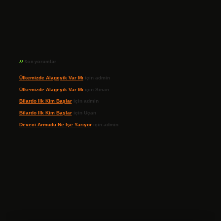
Son yorumlar
Ülkemizde Alageyik Var Mı
için
admin
Ülkemizde Alageyik Var Mı
için
Sinan
Bilardo Ilk Kim Başlar
için
admin
Bilardo Ilk Kim Başlar
için
Uçan
Deveci Armudu Ne Işe Yarıyor
için
admin
ilbet giriş