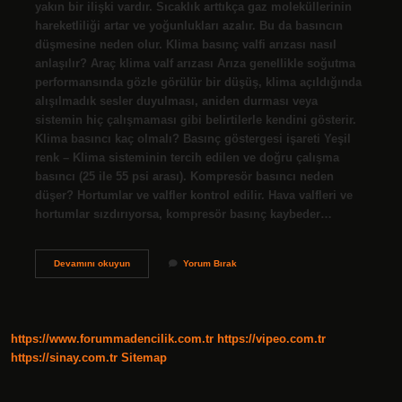
yakın bir ilişki vardır. Sıcaklık arttıkça gaz moleküllerinin
hareketliliği artar ve yoğunlukları azalır. Bu da basıncın
düşmesine neden olur. Klima basınç valfi arızası nasıl
anlaşılır? Araç klima valf arızası Arıza genellikle soğutma
performansında gözle görülür bir düşüş, klima açıldığında
alışılmadık sesler duyulması, aniden durması veya
sistemin hiç çalışmaması gibi belirtilerle kendini gösterir.
Klima basıncı kaç olmalı? Basınç göstergesi işareti Yeşil
renk – Klima sisteminin tercih edilen ve doğru çalışma
basıncı (25 ile 55 psi arası). Kompresör basıncı neden
düşer? Hortumlar ve valfler kontrol edilir. Hava valfleri ve
hortumlar sızdırıyorsa, kompresör basınç kaybeder…
Klima
Devamını okuyun
Yorum Bırak
Basıncı
Neden
Düşer
https://www.forummadencilik.com.tr
https://vipeo.com.tr
https://sinay.com.tr
Sitemap