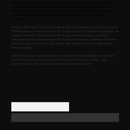
hazırladığımız makaleler paylaşılmaktadır. Burada yer alan içerikler haber
niteliği taşımamakta olup, gerçek kurum ve kişiler hakkında paylaşım
yapılmamaktadır. Gerçek kurum ve kişiler ile isim benzerlikleri tamamen
tesadüfidir. Sitemizdeki bilgiler taslak halindedir ve tavsiye niteliği
taşımazlar.
Sitemiz, 5651 Sayılı Kanun gereğince Bilgi Teknolojileri ve İletişim Kurumu
(BTK) tarafından onaylanmış bir Yer Sağlayıcı olarak hizmet vermektedir. Bu
nedenle, sitedeki içerikleri proaktif olarak denetleme veya araştırma
yükümlülüğümüz bulunmamaktadır. Ancak, üyelerimiz yazdıkları içeriklerin
sorumluluğunu taşımakta olup, siteye üye olarak bu sorumluluğu kabul
etmiş sayılırlar.
Hukuka ve yasal düzenlemelere aykırı olduğunu düşündüğünüz içerikleri,
backlinkpanelicomtr@gmail.com
adresine bildirmeniz halinde, ilgili
içerikler yasal süre içerisinde sitemizden kaldırılacaktır.
Arama