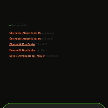
Son yorumlar
Ülkemizde Alageyik Var Mı
için
admin
Ülkemizde Alageyik Var Mı
için
Sinan
Bilardo Ilk Kim Başlar
için
admin
Bilardo Ilk Kim Başlar
için
Uçan
Deveci Armudu Ne Işe Yarıyor
için
admin
ilbet giriş