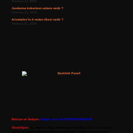
Temmuz 24, 2026
Jandarma kokartının anlamı nedir ?
Temmuz 23, 2026
Aristoteles’in 4 neden ilkesi nedir ?
Temmuz 21, 2026
Reklam ve İletişim:
Skype: live:.cid.575569c608265c69
Yasal Uyarı:
Bu internet sitesi, herhangi bir marka, kurum veya şahıs
şirketi ile hiçbir bağlantısı bulunmamaktadır. Sitede yalnızca kendi