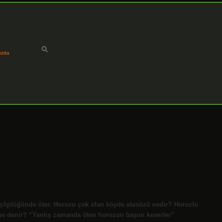
ızda
çöplüğünde öter. Horozu çok olan köyde atasözü nedir? Horozlu
ne denir? “Yanlış zamanda öten horozun başını keserler”