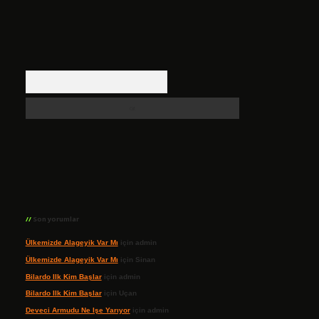
Arama
Son yorumlar
Ülkemizde Alageyik Var Mı
için
admin
Ülkemizde Alageyik Var Mı
için
Sinan
Bilardo Ilk Kim Başlar
için
admin
Bilardo Ilk Kim Başlar
için
Uçan
Deveci Armudu Ne Işe Yarıyor
için
admin