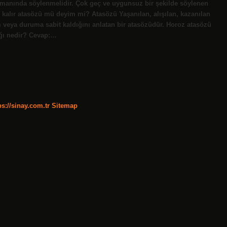
manında söylenmelidir. Çok geç ve uygunsuz bir şekilde söylenen
e kalır atasözü mü deyim mi? Atasözü Yaşanılan, alışılan, kazanılan
veya duruma sabit kaldığını anlatan bir atasözüdür. Horoz atasözü
ğı nedir? Cevap:…
ps://sinay.com.tr
Sitemap