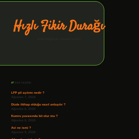
Hızlı Fikir Durağı
Anlık bilgilerle zihnini tazele!
Sidebar
ilbet giriş
Son Yazılar
LFP pil açılımı nedir ?
Ağustos 7, 2026
Dizde iltihap olduğu nasıl anlaşılır ?
Ağustos 6, 2026
Kumru yuvasında bit olur mu ?
Ağustos 6, 2026
Avi ne ismi ?
Ağustos 5, 2026