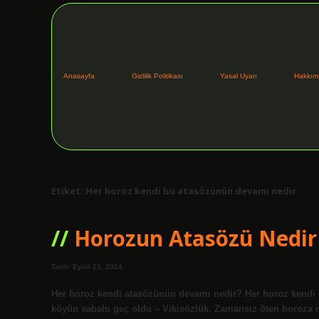
Anasayfa
Gizlilik Politikası
Yasal Uyarı
Hakkım
Etiket:
Her horoz kendi bu atasözünün devamı nedir
Horozun Atasözü Nedir
Tarih: Eylül 23, 2024
Her horoz kendi atasözünün devamı nedir? Her horoz kendi 
köyün sabahı geç oldu – Vikisözlük. Zamansız öten horoza 