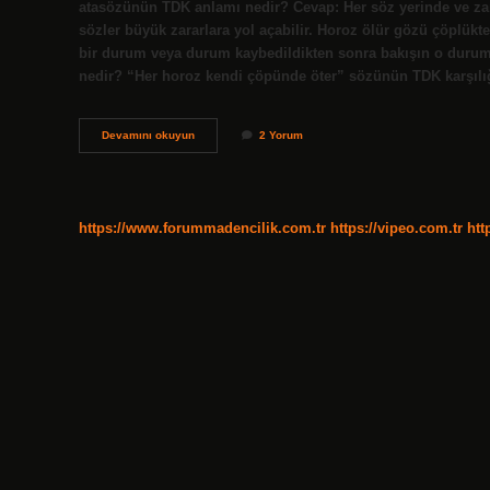
atasözünün TDK anlamı nedir? Cevap: Her söz yerinde ve za
sözler büyük zararlara yol açabilir. Horoz ölür gözü çöplükt
bir durum veya durum kaybedildikten sonra bakışın o durum 
nedir? “Her horoz kendi çöpünde öter” sözünün TDK karşılı
Horozun
Devamını okuyun
2 Yorum
Atasözü
Nedir
https://www.forummadencilik.com.tr
https://vipeo.com.tr
htt