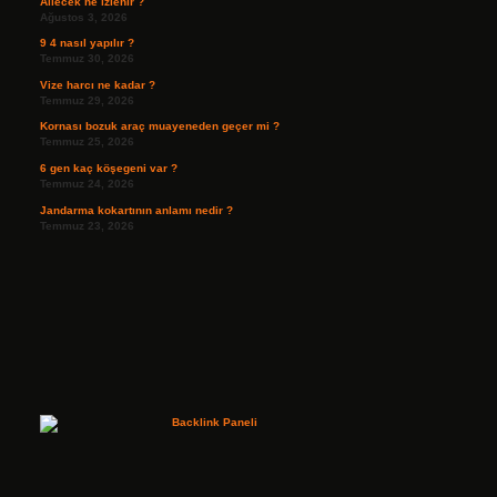
Ailecek ne izlenir ?
Ağustos 3, 2026
9 4 nasıl yapılır ?
Temmuz 30, 2026
Vize harcı ne kadar ?
Temmuz 29, 2026
Kornası bozuk araç muayeneden geçer mi ?
Temmuz 25, 2026
6 gen kaç köşegeni var ?
Temmuz 24, 2026
Jandarma kokartının anlamı nedir ?
Temmuz 23, 2026