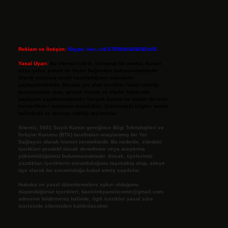
Reklam ve İletişim:
Skype: live:.cid.575569c608265c69
Yasal Uyarı:
Bu internet sitesi, herhangi bir marka, kurum
veya şahıs şirketi ile hiçbir bağlantısı bulunmamaktadır.
Sitede yalnızca kendi hazırladığımız makaleler
paylaşılmaktadır. Burada yer alan içerikler haber niteliği
taşımamakta olup, gerçek kurum ve kişiler hakkında
paylaşım yapılmamaktadır. Gerçek kurum ve kişiler ile isim
benzerlikleri tamamen tesadüfidir. Sitemizdeki bilgiler taslak
halindedir ve tavsiye niteliği taşımazlar.
Sitemiz, 5651 Sayılı Kanun gereğince Bilgi Teknolojileri ve
İletişim Kurumu (BTK) tarafından onaylanmış bir Yer
Sağlayıcı olarak hizmet vermektedir. Bu nedenle, sitedeki
içerikleri proaktif olarak denetleme veya araştırma
yükümlülüğümüz bulunmamaktadır. Ancak, üyelerimiz
yazdıkları içeriklerin sorumluluğunu taşımakta olup, siteye
üye olarak bu sorumluluğu kabul etmiş sayılırlar.
Hukuka ve yasal düzenlemelere aykırı olduğunu
düşündüğünüz içerikleri,
backlinkpanelicomtr@gmail.com
adresine bildirmeniz halinde, ilgili içerikler yasal süre
içerisinde sitemizden kaldırılacaktır.