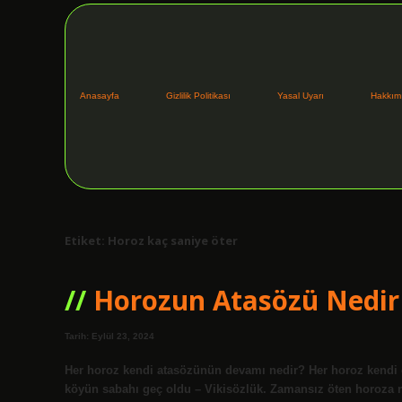
Anasayfa
Gizlilik Politikası
Yasal Uyarı
Hakkım
Etiket:
Horoz kaç saniye öter
Horozun Atasözü Nedir
Tarih: Eylül 23, 2024
Her horoz kendi atasözünün devamı nedir? Her horoz kendi 
köyün sabahı geç oldu – Vikisözlük. Zamansız öten horoza 