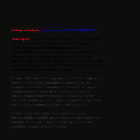
Reklam ve İletişim:
Skype: live:.cid.575569c608265c69
Yasal Uyarı:
Bu internet sitesi, herhangi bir marka, kurum
veya şahıs şirketi ile hiçbir bağlantısı bulunmamaktadır.
Sitede yalnızca kendi hazırladığımız makaleler
paylaşılmaktadır. Burada yer alan içerikler haber niteliği
taşımamakta olup, gerçek kurum ve kişiler hakkında
paylaşım yapılmamaktadır. Gerçek kurum ve kişiler ile isim
benzerlikleri tamamen tesadüfidir. Sitemizdeki bilgiler taslak
halindedir ve tavsiye niteliği taşımazlar.
Sitemiz, 5651 Sayılı Kanun gereğince Bilgi Teknolojileri ve
İletişim Kurumu (BTK) tarafından onaylanmış bir Yer
Sağlayıcı olarak hizmet vermektedir. Bu nedenle, sitedeki
içerikleri proaktif olarak denetleme veya araştırma
yükümlülüğümüz bulunmamaktadır. Ancak, üyelerimiz
yazdıkları içeriklerin sorumluluğunu taşımakta olup, siteye
üye olarak bu sorumluluğu kabul etmiş sayılırlar.
Hukuka ve yasal düzenlemelere aykırı olduğunu
düşündüğünüz içerikleri,
backlinkpanelicomtr@gmail.com
adresine bildirmeniz halinde, ilgili içerikler yasal süre
içerisinde sitemizden kaldırılacaktır.