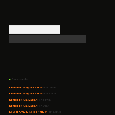
Arama
Son yorumlar
Ülkemizde Alageyik Var Mı
için
admin
Ülkemizde Alageyik Var Mı
için
Sinan
Bilardo Ilk Kim Başlar
için
admin
Bilardo Ilk Kim Başlar
için
Uçan
Deveci Armudu Ne Işe Yarıyor
için
admin