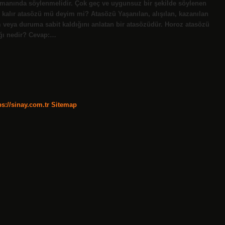
manında söylenmelidir. Çok geç ve uygunsuz bir şekilde söylenen
e kalır atasözü mü deyim mi? Atasözü Yaşanılan, alışılan, kazanılan
veya duruma sabit kaldığını anlatan bir atasözüdür. Horoz atasözü
ğı nedir? Cevap:…
ps://sinay.com.tr
Sitemap