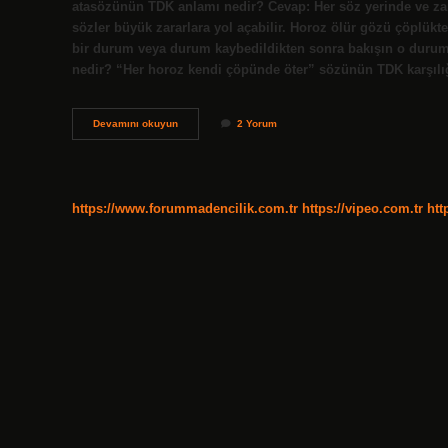
atasözünün TDK anlamı nedir? Cevap: Her söz yerinde ve za
sözler büyük zararlara yol açabilir. Horoz ölür gözü çöplükt
bir durum veya durum kaybedildikten sonra bakışın o durum 
nedir? “Her horoz kendi çöpünde öter” sözünün TDK karşılı
Horozun
Devamını okuyun
2 Yorum
Atasözü
Nedir
https://www.forummadencilik.com.tr
https://vipeo.com.tr
htt