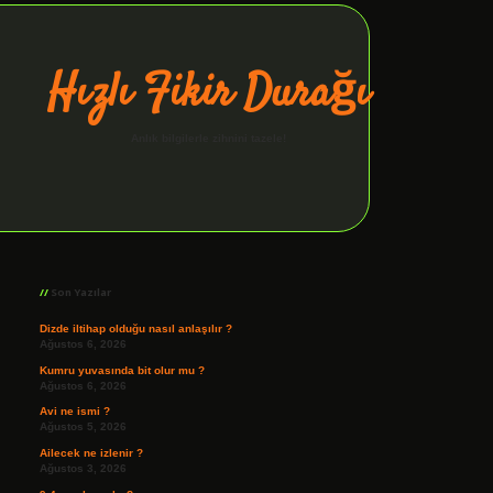
Hızlı Fikir Durağı
Anlık bilgilerle zihnini tazele!
Sidebar
ilbet giriş
Son Yazılar
Dizde iltihap olduğu nasıl anlaşılır ?
Ağustos 6, 2026
Kumru yuvasında bit olur mu ?
Ağustos 6, 2026
Avi ne ismi ?
Ağustos 5, 2026
Ailecek ne izlenir ?
Ağustos 3, 2026