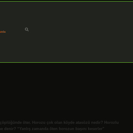
ızda
çöplüğünde öter. Horozu çok olan köyde atasözü nedir? Horozlu
ne denir? “Yanlış zamanda öten horozun başını keserler”