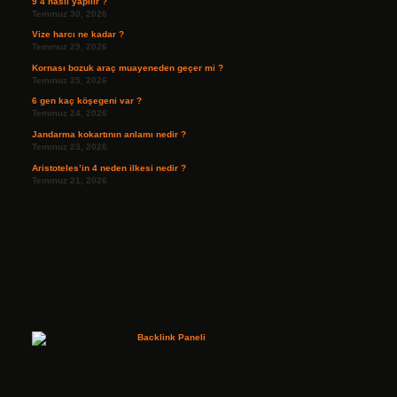
9 4 nasıl yapılır ?
Temmuz 30, 2026
Vize harcı ne kadar ?
Temmuz 29, 2026
Kornası bozuk araç muayeneden geçer mi ?
Temmuz 25, 2026
6 gen kaç köşegeni var ?
Temmuz 24, 2026
Jandarma kokartının anlamı nedir ?
Temmuz 23, 2026
Aristoteles’in 4 neden ilkesi nedir ?
Temmuz 21, 2026