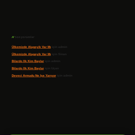
Son yorumlar
Ülkemizde Alageyik Var Mı
için
admin
Ülkemizde Alageyik Var Mı
için
Sinan
Bilardo Ilk Kim Başlar
için
admin
Bilardo Ilk Kim Başlar
için
Uçan
Deveci Armudu Ne Işe Yarıyor
için
admin
giriş