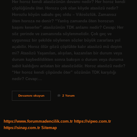
Her horoz kendi atasözünün devamı nedir? Her horoz kendi
çöplüğünde öter. Horozu çok olan köyde atasözü nedir?
Horozlu köyün sabahı geç oldu – Vikisözlük. Zamansız
öten horoza ne denir? “Yanlış zamanda öten horozun
başını keserler” atasözünün TDK anlamı nedir? Cevap: Her
söz yerinde ve zamanında söylenmelidir. Çok geç ve
uygunsuz bir şekilde söylenen sözler büyük zararlara yol
açabilir. Horoz ölür gözü çöplükte kalır atasözü mü deyim
mi? Atasözü Yaşanılan, alışılan, kazanılan bir durum veya
durum kaybedildikten sonra bakışın o durum veya duruma
sabit kaldığını anlatan bir atasözüdür. Horoz atasözü nedir?
“Her horoz kendi çöpünde öter” sözünün TDK karşılığı
nedir? Cevap:…
Horozun
Devamını okuyun
2 Yorum
Atasözü
Nedir
https://www.forummadencilik.com.tr
https://vipeo.com.tr
https://sinay.com.tr
Sitemap