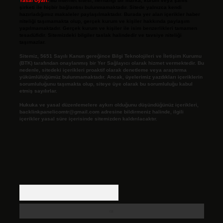
Yasal Uyarı:
Bu internet sitesi, herhangi bir marka, kurum veya şahıs
şirketi ile hiçbir bağlantısı bulunmamaktadır. Sitede yalnızca kendi
hazırladığımız makaleler paylaşılmaktadır. Burada yer alan içerikler haber
niteliği taşımamakta olup, gerçek kurum ve kişiler hakkında paylaşım
yapılmamaktadır. Gerçek kurum ve kişiler ile isim benzerlikleri tamamen
tesadüfidir. Sitemizdeki bilgiler taslak halindedir ve tavsiye niteliği
taşımazlar.
Sitemiz, 5651 Sayılı Kanun gereğince Bilgi Teknolojileri ve İletişim Kurumu
(BTK) tarafından onaylanmış bir Yer Sağlayıcı olarak hizmet vermektedir. Bu
nedenle, sitedeki içerikleri proaktif olarak denetleme veya araştırma
yükümlülüğümüz bulunmamaktadır. Ancak, üyelerimiz yazdıkları içeriklerin
sorumluluğunu taşımakta olup, siteye üye olarak bu sorumluluğu kabul
etmiş sayılırlar.
Hukuka ve yasal düzenlemelere aykırı olduğunu düşündüğünüz içerikleri,
backlinkpanelicomtr@gmail.com
adresine bildirmeniz halinde, ilgili
içerikler yasal süre içerisinde sitemizden kaldırılacaktır.
Arama