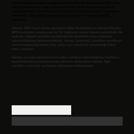
hazırladığımız makaleler paylaşılmaktadır. Burada yer alan içerikler haber
niteliği taşımamakta olup, gerçek kurum ve kişiler hakkında paylaşım
yapılmamaktadır. Gerçek kurum ve kişiler ile isim benzerlikleri tamamen
tesadüfidir. Sitemizdeki bilgiler taslak halindedir ve tavsiye niteliği
taşımazlar.
Sitemiz, 5651 Sayılı Kanun gereğince Bilgi Teknolojileri ve İletişim Kurumu
(BTK) tarafından onaylanmış bir Yer Sağlayıcı olarak hizmet vermektedir. Bu
nedenle, sitedeki içerikleri proaktif olarak denetleme veya araştırma
yükümlülüğümüz bulunmamaktadır. Ancak, üyelerimiz yazdıkları içeriklerin
sorumluluğunu taşımakta olup, siteye üye olarak bu sorumluluğu kabul
etmiş sayılırlar.
Hukuka ve yasal düzenlemelere aykırı olduğunu düşündüğünüz içerikleri,
backlinkpanelicomtr@gmail.com
adresine bildirmeniz halinde, ilgili
içerikler yasal süre içerisinde sitemizden kaldırılacaktır.
Arama