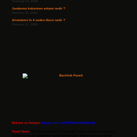
Temmuz 24, 2026
Jandarma kokartının anlamı nedir ?
Temmuz 23, 2026
Aristoteles’in 4 neden ilkesi nedir ?
Temmuz 21, 2026
Reklam ve İletişim:
Skype: live:.cid.575569c608265c69
Yasal Uyarı:
Bu internet sitesi, herhangi bir marka, kurum veya şahıs
şirketi ile hiçbir bağlantısı bulunmamaktadır. Sitede yalnızca kendi