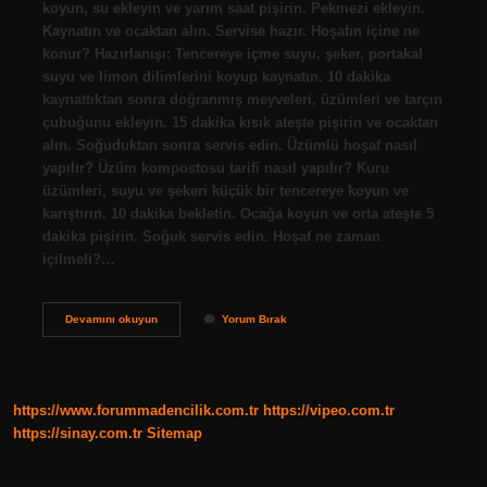
koyun, su ekleyin ve yarım saat pişirin. Pekmezi ekleyin.
Kaynatın ve ocaktan alın. Servise hazır. Hoşafın içine ne
konur? Hazırlanışı: Tencereye içme suyu, şeker, portakal
suyu ve limon dilimlerini koyup kaynatın. 10 dakika
kaynattıktan sonra doğranmış meyveleri, üzümleri ve tarçın
çubuğunu ekleyin. 15 dakika kısık ateşte pişirin ve ocaktan
alın. Soğuduktan sonra servis edin. Üzümlü hoşaf nasıl
yapılır? Üzüm kompostosu tarifi nasıl yapılır? Kuru
üzümleri, suyu ve şekeri küçük bir tencereye koyun ve
karıştırın. 10 dakika bekletin. Ocağa koyun ve orta ateşte 5
dakika pişirin. Soğuk servis edin. Hoşaf ne zaman
içilmeli?…
Hoşafa
Devamını okuyun
Yorum Bırak
Pekmez
Katılır
Mı
https://www.forummadencilik.com.tr
https://vipeo.com.tr
https://sinay.com.tr
Sitemap