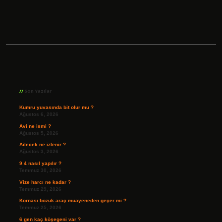
Sidebar
Son Yazılar
Kumru yuvasında bit olur mu ?
Ağustos 6, 2026
Avi ne ismi ?
Ağustos 5, 2026
Ailecek ne izlenir ?
Ağustos 3, 2026
9 4 nasıl yapılır ?
Temmuz 30, 2026
Vize harcı ne kadar ?
Temmuz 29, 2026
Kornası bozuk araç muayeneden geçer mi ?
Temmuz 25, 2026
6 gen kaç köşegeni var ?