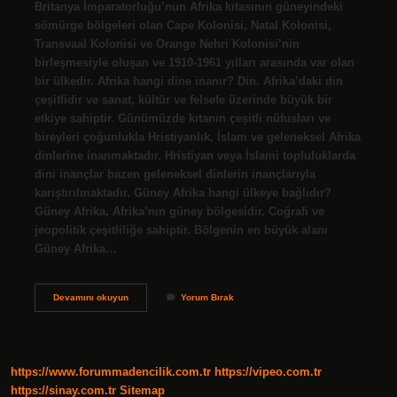
Britanya İmparatorluğu’nun Afrika kıtasının güneyindeki
sömürge bölgeleri olan Cape Kolonisi, Natal Kolonisi,
Transvaal Kolonisi ve Orange Nehri Kolonisi’nin
birleşmesiyle oluşan ve 1910-1961 yılları arasında var olan
bir ülkedir. Afrika hangi dine inanır? Din. Afrika’daki din
çeşitlidir ve sanat, kültür ve felsefe üzerinde büyük bir
etkiye sahiptir. Günümüzde kıtanın çeşitli nüfusları ve
bireyleri çoğunlukla Hristiyanlık, İslam ve geleneksel Afrika
dinlerine inanmaktadır. Hristiyan veya İslami topluluklarda
dini inançlar bazen geleneksel dinlerin inançlarıyla
karıştırılmaktadır. Güney Afrika hangi ülkeye bağlıdır?
Güney Afrika, Afrika’nın güney bölgesidir. Coğrafi ve
jeopolitik çeşitliliğe sahiptir. Bölgenin en büyük alanı
Güney Afrika…
Güney
Devamını okuyun
Yorum Bırak
Afrika
Hangi
Dine
Mensup
https://www.forummadencilik.com.tr
https://vipeo.com.tr
https://sinay.com.tr
Sitemap