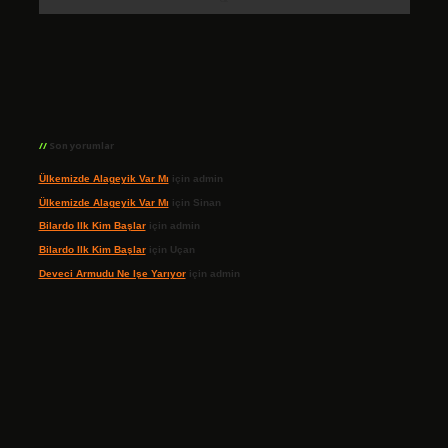
Son yorumlar
Ülkemizde Alageyik Var Mı
için
admin
Ülkemizde Alageyik Var Mı
için
Sinan
Bilardo Ilk Kim Başlar
için
admin
Bilardo Ilk Kim Başlar
için
Uçan
Deveci Armudu Ne Işe Yarıyor
için
admin