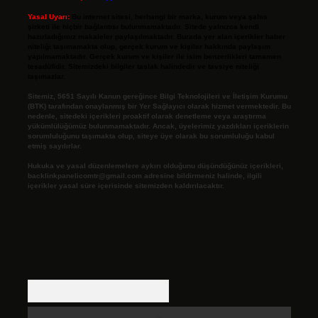
Yasal Uyarı:
Bu internet sitesi, herhangi bir marka, kurum veya şahıs
şirketi ile hiçbir bağlantısı bulunmamaktadır. Sitede yalnızca kendi
hazırladığımız makaleler paylaşılmaktadır. Burada yer alan içerikler haber
niteliği taşımamakta olup, gerçek kurum ve kişiler hakkında paylaşım
yapılmamaktadır. Gerçek kurum ve kişiler ile isim benzerlikleri tamamen
tesadüfidir. Sitemizdeki bilgiler taslak halindedir ve tavsiye niteliği
taşımazlar.
Sitemiz, 5651 Sayılı Kanun gereğince Bilgi Teknolojileri ve İletişim Kurumu
(BTK) tarafından onaylanmış bir Yer Sağlayıcı olarak hizmet vermektedir. Bu
nedenle, sitedeki içerikleri proaktif olarak denetleme veya araştırma
yükümlülüğümüz bulunmamaktadır. Ancak, üyelerimiz yazdıkları içeriklerin
sorumluluğunu taşımakta olup, siteye üye olarak bu sorumluluğu kabul
etmiş sayılırlar.
Hukuka ve yasal düzenlemelere aykırı olduğunu düşündüğünüz içerikleri,
backlinkpanelicomtr@gmail.com
adresine bildirmeniz halinde, ilgili
içerikler yasal süre içerisinde sitemizden kaldırılacaktır.
Arama