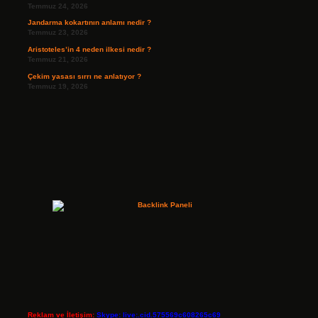
Temmuz 24, 2026
Jandarma kokartının anlamı nedir ?
Temmuz 23, 2026
Aristoteles’in 4 neden ilkesi nedir ?
Temmuz 21, 2026
Çekim yasası sırrı ne anlatıyor ?
Temmuz 19, 2026
Reklam ve İletişim:
Skype: live:.cid.575569c608265c69