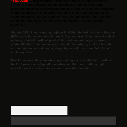
Yasal Uyarı:
Bu internet sitesi, herhangi bir marka, kurum veya şahıs
şirketi ile hiçbir bağlantısı bulunmamaktadır. Sitede yalnızca kendi
hazırladığımız makaleler paylaşılmaktadır. Burada yer alan içerikler haber
niteliği taşımamakta olup, gerçek kurum ve kişiler hakkında paylaşım
yapılmamaktadır. Gerçek kurum ve kişiler ile isim benzerlikleri tamamen
tesadüfidir. Sitemizdeki bilgiler taslak halindedir ve tavsiye niteliği
taşımazlar.
Sitemiz, 5651 Sayılı Kanun gereğince Bilgi Teknolojileri ve İletişim Kurumu
(BTK) tarafından onaylanmış bir Yer Sağlayıcı olarak hizmet vermektedir. Bu
nedenle, sitedeki içerikleri proaktif olarak denetleme veya araştırma
yükümlülüğümüz bulunmamaktadır. Ancak, üyelerimiz yazdıkları içeriklerin
sorumluluğunu taşımakta olup, siteye üye olarak bu sorumluluğu kabul
etmiş sayılırlar.
Hukuka ve yasal düzenlemelere aykırı olduğunu düşündüğünüz içerikleri,
backlinkpanelicomtr@gmail.com
adresine bildirmeniz halinde, ilgili
içerikler yasal süre içerisinde sitemizden kaldırılacaktır.
Arama