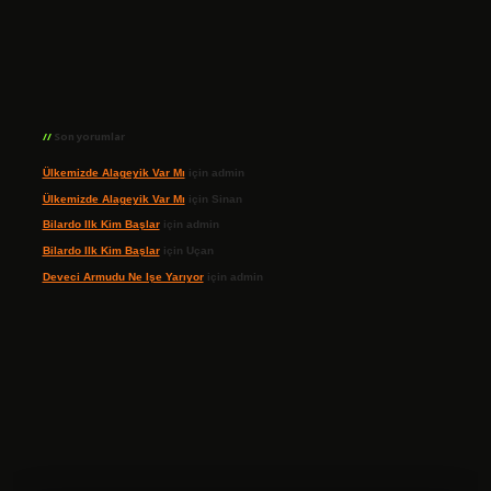
Son yorumlar
Ülkemizde Alageyik Var Mı
için
admin
Ülkemizde Alageyik Var Mı
için
Sinan
Bilardo Ilk Kim Başlar
için
admin
Bilardo Ilk Kim Başlar
için
Uçan
Deveci Armudu Ne Işe Yarıyor
için
admin
ilbet giriş