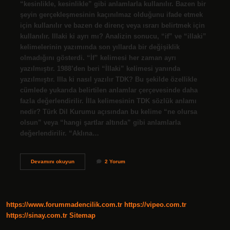
“kesinlikle, kesinlikle” gibi anlamlarla kullanılır. Bazen bir
şeyin gerçekleşmesinin kaçınılmaz olduğunu ifade etmek
için kullanılır ve bazen de direnç veya ısrarı belirtmek için
kullanılır. Illaki ki ayrı mı? Analizin sonucu, “if” ve “illaki”
kelimelerinin yazımında son yıllarda bir değişiklik
olmadığını gösterdi. “İf” kelimesi her zaman ayrı
yazılmıştır. 1988’den beri “İllaki” kelimesi yanında
yazılmıştır. Illa ki nasıl yazılır TDK? Bu şekilde özellikle
cümlede yukarıda belirtilen anlamlar çerçevesinde daha
fazla değerlendirilir. İlla kelimesinin TDK sözlük anlamı
nedir? Türk Dil Kurumu açısından bu kelime “ne olursa
olsun” veya “hangi şartlar altında” gibi anlamlarla
değerlendirilir. “Aklına…
Illaki
Devamını okuyun
2 Yorum
Tdk
Ne
Demek
https://www.forummadencilik.com.tr
https://vipeo.com.tr
https://sinay.com.tr
Sitemap