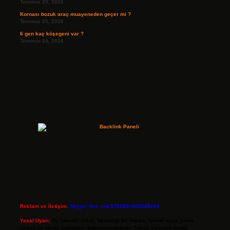
Temmuz 29, 2026
Kornası bozuk araç muayeneden geçer mi ?
Temmuz 25, 2026
6 gen kaç köşegeni var ?
Temmuz 24, 2026
Reklam ve İletişim:
Skype: live:.cid.575569c608265c69
Yasal Uyarı:
Bu internet sitesi, herhangi bir marka, kurum veya şahıs
şirketi ile hiçbir bağlantısı bulunmamaktadır. Sitede yalnızca kendi