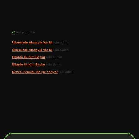
Son yorumlar
Ülkemizde Alageyik Var Mı
için
admin
Ülkemizde Alageyik Var Mı
için
Sinan
Bilardo Ilk Kim Başlar
için
admin
Bilardo Ilk Kim Başlar
için
Uçan
Deveci Armudu Ne Işe Yarıyor
için
admin
ilbet giriş