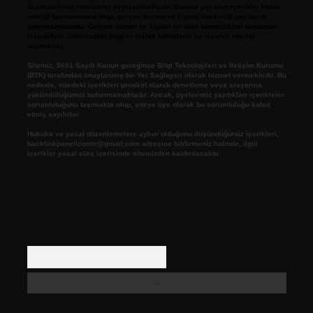
hazırladığımız makaleler paylaşılmaktadır. Burada yer alan içerikler haber
niteliği taşımamakta olup, gerçek kurum ve kişiler hakkında paylaşım
yapılmamaktadır. Gerçek kurum ve kişiler ile isim benzerlikleri tamamen
tesadüfidir. Sitemizdeki bilgiler taslak halindedir ve tavsiye niteliği
taşımazlar.
Sitemiz, 5651 Sayılı Kanun gereğince Bilgi Teknolojileri ve İletişim Kurumu
(BTK) tarafından onaylanmış bir Yer Sağlayıcı olarak hizmet vermektedir. Bu
nedenle, sitedeki içerikleri proaktif olarak denetleme veya araştırma
yükümlülüğümüz bulunmamaktadır. Ancak, üyelerimiz yazdıkları içeriklerin
sorumluluğunu taşımakta olup, siteye üye olarak bu sorumluluğu kabul
etmiş sayılırlar.
Hukuka ve yasal düzenlemelere aykırı olduğunu düşündüğünüz içerikleri,
backlinkpanelicomtr@gmail.com
adresine bildirmeniz halinde, ilgili
içerikler yasal süre içerisinde sitemizden kaldırılacaktır.
Arama