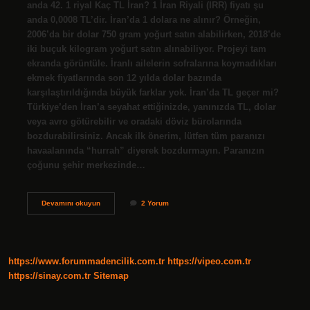
anda 42. 1 riyal Kaç TL İran? 1 İran Riyali (IRR) fiyatı şu
anda 0,0008 TL’dir. İran’da 1 dolara ne alınır? Örneğin,
2006’da bir dolar 750 gram yoğurt satın alabilirken, 2018’de
iki buçuk kilogram yoğurt satın alınabiliyor. Projeyi tam
ekranda görüntüle. İranlı ailelerin sofralarına koymadıkları
ekmek fiyatlarında son 12 yılda dolar bazında
karşılaştırıldığında büyük farklar yok. İran’da TL geçer mi?
Türkiye’den İran’a seyahat ettiğinizde, yanınızda TL, dolar
veya avro götürebilir ve oradaki döviz bürolarında
bozdurabilirsiniz. Ancak ilk önerim, lütfen tüm paranızı
havaalanında “hurrah” diyerek bozdurmayın. Paranızın
çoğunu şehir merkezinde…
İRanda
Devamını okuyun
2 Yorum
Tl
Değerli
Mi
https://www.forummadencilik.com.tr
https://vipeo.com.tr
https://sinay.com.tr
Sitemap