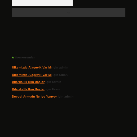
Son yorumlar
Ülkemizde Alageyik Var Mı
için
admin
Ülkemizde Alageyik Var Mı
için
Sinan
Bilardo Ilk Kim Başlar
için
admin
Bilardo Ilk Kim Başlar
için
Uçan
Deveci Armudu Ne Işe Yarıyor
için
admin