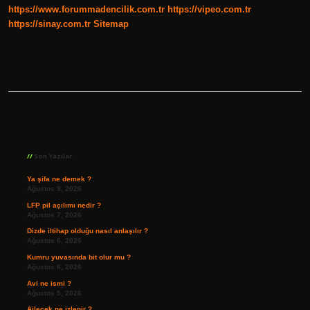
https://www.forummadencilik.com.tr
https://vipeo.com.tr
https://sinay.com.tr
Sitemap
Sidebar
Son Yazılar
Ya şifa ne demek ?
Ağustos 9, 2026
LFP pil açılımı nedir ?
Ağustos 7, 2026
Dizde iltihap olduğu nasıl anlaşılır ?
Ağustos 6, 2026
Kumru yuvasında bit olur mu ?
Ağustos 6, 2026
Avi ne ismi ?
Ağustos 5, 2026
Ailecek ne izlenir ?