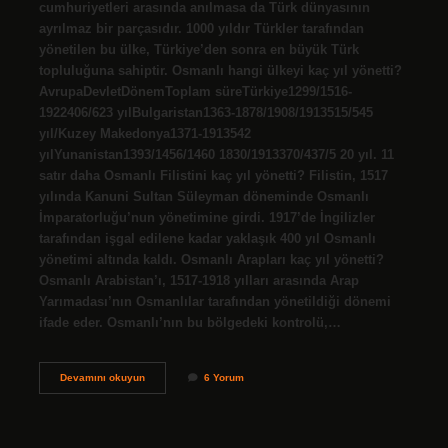
cumhuriyetleri arasında anılmasa da Türk dünyasının
ayrılmaz bir parçasıdır. 1000 yıldır Türkler tarafından
yönetilen bu ülke, Türkiye’den sonra en büyük Türk
topluluğuna sahiptir. Osmanlı hangi ülkeyi kaç yıl yönetti?
AvrupaDevletDönemToplam süreTürkiye1299/1516-
1922406/623 yılBulgaristan1363-1878/1908/1913515/545
yıl/Kuzey Makedonya1371-1913542
yılYunanistan1393/1456/1460 1830/1913370/437/5 20 yıl. 11
satır daha Osmanlı Filistini kaç yıl yönetti? Filistin, 1517
yılında Kanuni Sultan Süleyman döneminde Osmanlı
İmparatorluğu’nun yönetimine girdi. 1917’de İngilizler
tarafından işgal edilene kadar yaklaşık 400 yıl Osmanlı
yönetimi altında kaldı. Osmanlı Arapları kaç yıl yönetti?
Osmanlı Arabistan’ı, 1517-1918 yılları arasında Arap
Yarımadası’nın Osmanlılar tarafından yönetildiği dönemi
ifade eder. Osmanlı’nın bu bölgedeki kontrolü,…
Osmanlı
Devamını okuyun
6 Yorum
İRanı
Kaç
Yıl
Yönetti