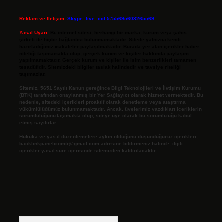
Reklam ve İletişim:
Skype: live:.cid.575569c608265c69
Yasal Uyarı:
Bu internet sitesi, herhangi bir marka, kurum veya şahıs
şirketi ile hiçbir bağlantısı bulunmamaktadır. Sitede yalnızca kendi
hazırladığımız makaleler paylaşılmaktadır. Burada yer alan içerikler haber
niteliği taşımamakta olup, gerçek kurum ve kişiler hakkında paylaşım
yapılmamaktadır. Gerçek kurum ve kişiler ile isim benzerlikleri tamamen
tesadüfidir. Sitemizdeki bilgiler taslak halindedir ve tavsiye niteliği
taşımazlar.
Sitemiz, 5651 Sayılı Kanun gereğince Bilgi Teknolojileri ve İletişim Kurumu
(BTK) tarafından onaylanmış bir Yer Sağlayıcı olarak hizmet vermektedir. Bu
nedenle, sitedeki içerikleri proaktif olarak denetleme veya araştırma
yükümlülüğümüz bulunmamaktadır. Ancak, üyelerimiz yazdıkları içeriklerin
sorumluluğunu taşımakta olup, siteye üye olarak bu sorumluluğu kabul
etmiş sayılırlar.
Hukuka ve yasal düzenlemelere aykırı olduğunu düşündüğünüz içerikleri,
backlinkpanelicomtr@gmail.com
adresine bildirmeniz halinde, ilgili
içerikler yasal süre içerisinde sitemizden kaldırılacaktır.
Arama