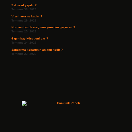
9 4 nasıl yapılır ?
Temmuz 30, 2026
Vize harcı ne kadar ?
Temmuz 29, 2026
Kornası bozuk araç muayeneden geçer mi ?
Temmuz 25, 2026
6 gen kaç köşegeni var ?
Temmuz 24, 2026
Jandarma kokartının anlamı nedir ?
Temmuz 23, 2026