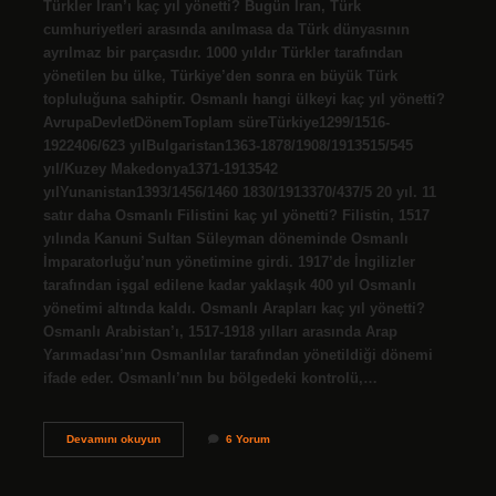
Türkler İran’ı kaç yıl yönetti? Bugün İran, Türk
cumhuriyetleri arasında anılmasa da Türk dünyasının
ayrılmaz bir parçasıdır. 1000 yıldır Türkler tarafından
yönetilen bu ülke, Türkiye’den sonra en büyük Türk
topluluğuna sahiptir. Osmanlı hangi ülkeyi kaç yıl yönetti?
AvrupaDevletDönemToplam süreTürkiye1299/1516-
1922406/623 yılBulgaristan1363-1878/1908/1913515/545
yıl/Kuzey Makedonya1371-1913542
yılYunanistan1393/1456/1460 1830/1913370/437/5 20 yıl. 11
satır daha Osmanlı Filistini kaç yıl yönetti? Filistin, 1517
yılında Kanuni Sultan Süleyman döneminde Osmanlı
İmparatorluğu’nun yönetimine girdi. 1917’de İngilizler
tarafından işgal edilene kadar yaklaşık 400 yıl Osmanlı
yönetimi altında kaldı. Osmanlı Arapları kaç yıl yönetti?
Osmanlı Arabistan’ı, 1517-1918 yılları arasında Arap
Yarımadası’nın Osmanlılar tarafından yönetildiği dönemi
ifade eder. Osmanlı’nın bu bölgedeki kontrolü,…
Osmanlı
Devamını okuyun
6 Yorum
İRanı
Kaç
Yıl