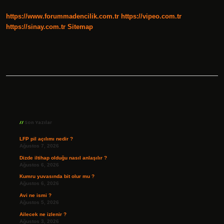
Yönetti
https://www.forummadencilik.com.tr
https://vipeo.com.tr
https://sinay.com.tr
Sitemap
Sidebar
Son Yazılar
LFP pil açılımı nedir ?
Ağustos 7, 2026
Dizde iltihap olduğu nasıl anlaşılır ?
Ağustos 6, 2026
Kumru yuvasında bit olur mu ?
Ağustos 6, 2026
Avi ne ismi ?
Ağustos 5, 2026
Ailecek ne izlenir ?
Ağustos 3, 2026