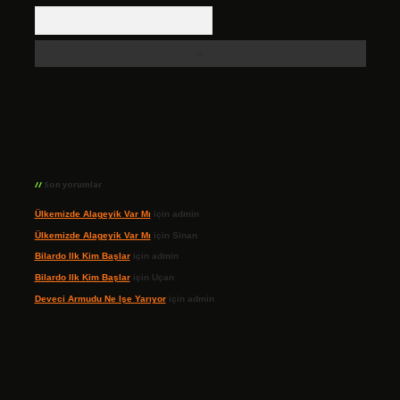
Arama
Son yorumlar
Ülkemizde Alageyik Var Mı
için
admin
Ülkemizde Alageyik Var Mı
için
Sinan
Bilardo Ilk Kim Başlar
için
admin
Bilardo Ilk Kim Başlar
için
Uçan
Deveci Armudu Ne Işe Yarıyor
için
admin