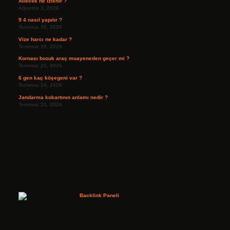
Ailecek ne izlenir ?
Ağustos 3, 2026
9 4 nasıl yapılır ?
Temmuz 30, 2026
Vize harcı ne kadar ?
Temmuz 29, 2026
Kornası bozuk araç muayeneden geçer mi ?
Temmuz 25, 2026
6 gen kaç köşegeni var ?
Temmuz 24, 2026
Jandarma kokartının anlamı nedir ?
Temmuz 23, 2026