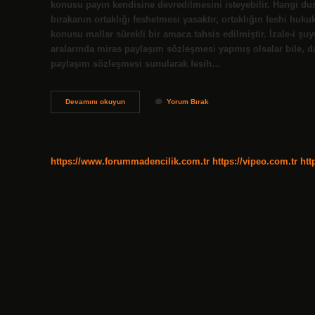
konusu payın kendisine devredilmesini isteyebilir. Hangi du
bırakanın ortaklığı feshetmesi yasaktır, ortaklığın feshi hu
konusu mallar sürekli bir amaca tahsis edilmiştir. İzale-i şu
aralarında miras paylaşım sözleşmesi yapmış olsalar bile, da
paylaşım sözleşmesi sunularak fesih…
Izale-
Devamını okuyun
Yorum Bırak
I
Şuyu
Itiraz
Hakkı
Var
https://www.forummadencilik.com.tr
https://vipeo.com.tr
htt
Mı