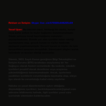
Reklam ve İletişim:
Skype: live:.cid.575569c608265c69
Yasal Uyarı:
Bu internet sitesi, herhangi bir marka, kurum
veya şahıs şirketi ile hiçbir bağlantısı bulunmamaktadır.
Sitede yalnızca kendi hazırladığımız makaleler
paylaşılmaktadır. Burada yer alan içerikler haber niteliği
taşımamakta olup, gerçek kurum ve kişiler hakkında
paylaşım yapılmamaktadır. Gerçek kurum ve kişiler ile isim
benzerlikleri tamamen tesadüfidir. Sitemizdeki bilgiler taslak
halindedir ve tavsiye niteliği taşımazlar.
Sitemiz, 5651 Sayılı Kanun gereğince Bilgi Teknolojileri ve
İletişim Kurumu (BTK) tarafından onaylanmış bir Yer
Sağlayıcı olarak hizmet vermektedir. Bu nedenle, sitedeki
içerikleri proaktif olarak denetleme veya araştırma
yükümlülüğümüz bulunmamaktadır. Ancak, üyelerimiz
yazdıkları içeriklerin sorumluluğunu taşımakta olup, siteye
üye olarak bu sorumluluğu kabul etmiş sayılırlar.
Hukuka ve yasal düzenlemelere aykırı olduğunu
düşündüğünüz içerikleri,
backlinkpanelicomtr@gmail.com
adresine bildirmeniz halinde, ilgili içerikler yasal süre
içerisinde sitemizden kaldırılacaktır.