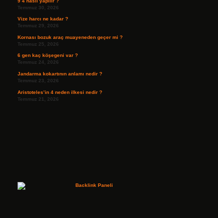
9 4 nasıl yapılır ?
Temmuz 30, 2026
Vize harcı ne kadar ?
Temmuz 29, 2026
Kornası bozuk araç muayeneden geçer mi ?
Temmuz 25, 2026
6 gen kaç köşegeni var ?
Temmuz 24, 2026
Jandarma kokartının anlamı nedir ?
Temmuz 23, 2026
Aristoteles’in 4 neden ilkesi nedir ?
Temmuz 21, 2026