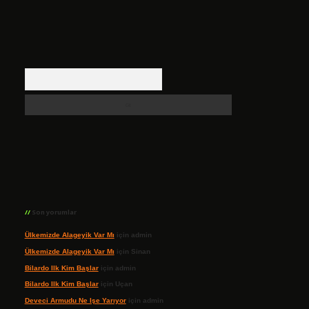
Arama
Son yorumlar
Ülkemizde Alageyik Var Mı
için
admin
Ülkemizde Alageyik Var Mı
için
Sinan
Bilardo Ilk Kim Başlar
için
admin
Bilardo Ilk Kim Başlar
için
Uçan
Deveci Armudu Ne Işe Yarıyor
için
admin