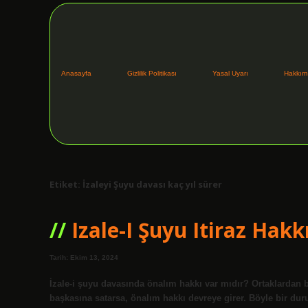
Anasayfa
Gizlilik Politikası
Yasal Uyarı
Hakkım
Etiket:
İzaleyi Şuyu davası kaç yıl sürer
Izale-I Şuyu Itiraz Hakk
Tarih: Ekim 13, 2024
İzale-i şuyu davasında önalım hakkı var mıdır? Ortaklardan b
başkasına satarsa, önalım hakkı devreye girer. Böyle bir duru