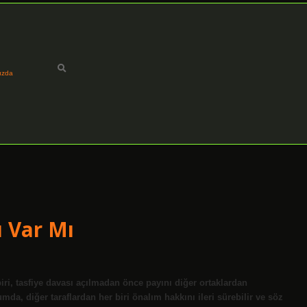
ızda
ı Var Mı
iri, tasfiye davası açılmadan önce payını diğer ortaklardan
mda, diğer taraflardan her biri önalım hakkını ileri sürebilir ve söz