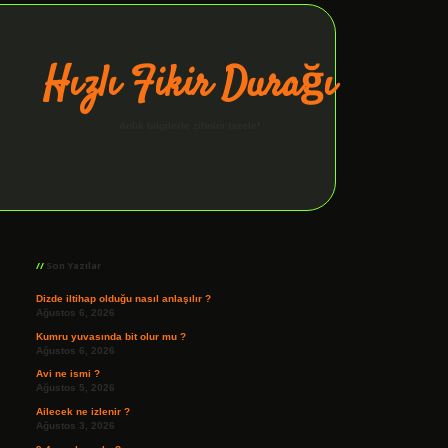
Hızlı Fikir Durağı
Anlık bilgilerle zihnini tazele!
Sidebar
ilbet giriş
Son Yazılar
Dizde iltihap olduğu nasıl anlaşılır ?
Ağustos 6, 2026
Kumru yuvasında bit olur mu ?
Ağustos 6, 2026
Avi ne ismi ?
Ağustos 5, 2026
Ailecek ne izlenir ?
Ağustos 3, 2026