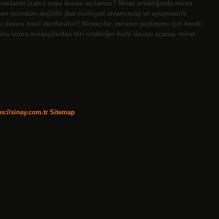
rumlarda izale-i şuyu davası açılamaz? Miras ortaklığında miras
kuken mümkün değildir (kat mülkiyeti anlamında) ve uyuşmazlık
yu davası nasıl durdurulur? Mirasçılar, mirasın paylaşımı için kendi
ha sonra mirasçılardan biri ortaklığın feshi davası açarsa, miras
ps://sinay.com.tr
Sitemap