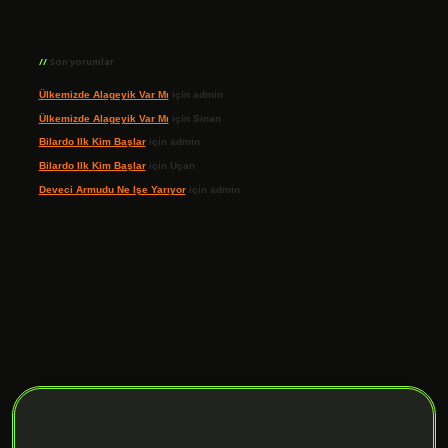
Son yorumlar
Ülkemizde Alageyik Var Mı
için
admin
Ülkemizde Alageyik Var Mı
için
Sinan
Bilardo Ilk Kim Başlar
için
admin
Bilardo Ilk Kim Başlar
için
Uçan
Deveci Armudu Ne Işe Yarıyor
için
admin
bet giriş