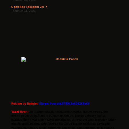
6 gen kaç köşegeni var ?
Temmuz 24, 2026
Reklam ve İletişim:
Skype: live:.cid.575569c608265c69
Yasal Uyarı:
Bu internet sitesi, herhangi bir marka, kurum veya şahıs
şirketi ile hiçbir bağlantısı bulunmamaktadır. Sitede yalnızca kendi
hazırladığımız makaleler paylaşılmaktadır. Burada yer alan içerikler haber
niteliği taşımamakta olup, gerçek kurum ve kişiler hakkında paylaşım
yapılmamaktadır. Gerçek kurum ve kişiler ile isim benzerlikleri tamamen