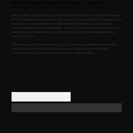
tesadüfidir. Sitemizdeki bilgiler taslak halindedir ve tavsiye niteliği
taşımazlar.
Sitemiz, 5651 Sayılı Kanun gereğince Bilgi Teknolojileri ve İletişim Kurumu
(BTK) tarafından onaylanmış bir Yer Sağlayıcı olarak hizmet vermektedir. Bu
nedenle, sitedeki içerikleri proaktif olarak denetleme veya araştırma
yükümlülüğümüz bulunmamaktadır. Ancak, üyelerimiz yazdıkları içeriklerin
sorumluluğunu taşımakta olup, siteye üye olarak bu sorumluluğu kabul
etmiş sayılırlar.
Hukuka ve yasal düzenlemelere aykırı olduğunu düşündüğünüz içerikleri,
backlinkpanelicomtr@gmail.com
adresine bildirmeniz halinde, ilgili
içerikler yasal süre içerisinde sitemizden kaldırılacaktır.
Arama