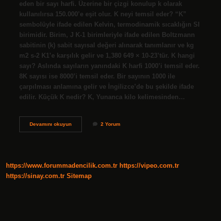
eden bir sayı harfi. Üzerine bir çizgi konulup k olarak
kullanılırsa 150.000’e eşit olur. K neyi temsil eder? “K”
sembolüyle ifade edilen Kelvin, termodinamik sıcaklığın SI
birimidir. Birim, J K-1 birimleriyle ifade edilen Boltzmann
sabitinin (k) sabit sayısal değeri alınarak tanımlanır ve kg
m2 s-2 K1’e karşılık gelir ve 1,380 649 × 10-23’tür. K hangi
sayı? Aslında sayıların yanındaki K harfi 1000’i temsil eder.
8K sayısı ise 8000’i temsil eder. Bir sayının 1000 ile
çarpılması anlamına gelir ve İngilizce’de bu şekilde ifade
edilir. Küçük K nedir? K, Yunanca kilo kelimesinden…
K
Devamını okuyun
2 Yorum
Harfi
Matematikte
Ne
Anlama
Gelir
https://www.forummadencilik.com.tr
https://vipeo.com.tr
https://sinay.com.tr
Sitemap