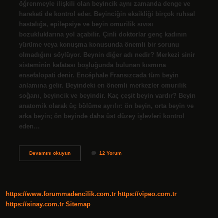
öğrenmeyle ilişkili olan beyincik aynı zamanda denge ve
hareketi de kontrol eder. Beyinciğin eksikliği birçok ruhsal
hastalığa, epilepsiye ve beyin omurilik sıvısı
bozukluklarına yol açabilir. Çinli doktorlar genç kadının
yürüme veya konuşma konusunda önemli bir sorunu
olmadığını söylüyor. Beynin diğer adı nedir? Merkezi sinir
sisteminin kafatası boşluğunda bulunan kısmına
ensefalopati denir. Encéphale Fransızcada tüm beyin
anlamına gelir. Beyindeki en önemli merkezler omurilik
soğanı, beyincik ve beyindir. Kaç çeşit beyin vardır? Beyin
anatomik olarak üç bölüme ayrılır: ön beyin, orta beyin ve
arka beyin; ön beyinde daha üst düzey işlevleri kontrol
eden…
Beyin
Devamını okuyun
12 Yorum
Ve
Beyincik
Arasındaki
Fark
Nedir
https://www.forummadencilik.com.tr
https://vipeo.com.tr
https://sinay.com.tr
Sitemap