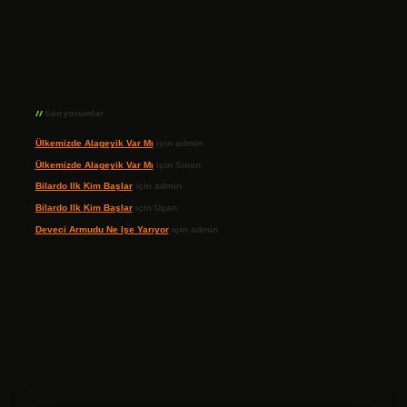
Son yorumlar
Ülkemizde Alageyik Var Mı
için
admin
Ülkemizde Alageyik Var Mı
için
Sinan
Bilardo Ilk Kim Başlar
için
admin
Bilardo Ilk Kim Başlar
için
Uçan
Deveci Armudu Ne Işe Yarıyor
için
admin
ilbet giriş