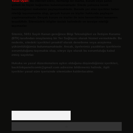
Yasal Uyarı:
Bu internet sitesi, herhangi bir marka, kurum veya şahıs
şirketi ile hiçbir bağlantısı bulunmamaktadır. Sitede yalnızca kendi
hazırladığımız makaleler paylaşılmaktadır. Burada yer alan içerikler haber
niteliği taşımamakta olup, gerçek kurum ve kişiler hakkında paylaşım
yapılmamaktadır. Gerçek kurum ve kişiler ile isim benzerlikleri tamamen
tesadüfidir. Sitemizdeki bilgiler taslak halindedir ve tavsiye niteliği
taşımazlar.
Sitemiz, 5651 Sayılı Kanun gereğince Bilgi Teknolojileri ve İletişim Kurumu
(BTK) tarafından onaylanmış bir Yer Sağlayıcı olarak hizmet vermektedir. Bu
nedenle, sitedeki içerikleri proaktif olarak denetleme veya araştırma
yükümlülüğümüz bulunmamaktadır. Ancak, üyelerimiz yazdıkları içeriklerin
sorumluluğunu taşımakta olup, siteye üye olarak bu sorumluluğu kabul
etmiş sayılırlar.
Hukuka ve yasal düzenlemelere aykırı olduğunu düşündüğünüz içerikleri,
backlinkpanelicomtr@gmail.com
adresine bildirmeniz halinde, ilgili
içerikler yasal süre içerisinde sitemizden kaldırılacaktır.
Arama