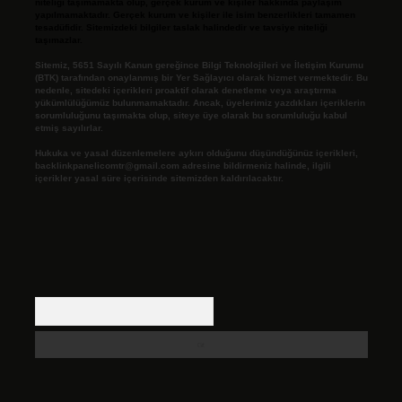
niteliği taşımamakta olup, gerçek kurum ve kişiler hakkında paylaşım
yapılmamaktadır. Gerçek kurum ve kişiler ile isim benzerlikleri tamamen
tesadüfidir. Sitemizdeki bilgiler taslak halindedir ve tavsiye niteliği
taşımazlar.
Sitemiz, 5651 Sayılı Kanun gereğince Bilgi Teknolojileri ve İletişim Kurumu
(BTK) tarafından onaylanmış bir Yer Sağlayıcı olarak hizmet vermektedir. Bu
nedenle, sitedeki içerikleri proaktif olarak denetleme veya araştırma
yükümlülüğümüz bulunmamaktadır. Ancak, üyelerimiz yazdıkları içeriklerin
sorumluluğunu taşımakta olup, siteye üye olarak bu sorumluluğu kabul
etmiş sayılırlar.
Hukuka ve yasal düzenlemelere aykırı olduğunu düşündüğünüz içerikleri,
backlinkpanelicomtr@gmail.com
adresine bildirmeniz halinde, ilgili
içerikler yasal süre içerisinde sitemizden kaldırılacaktır.
Arama