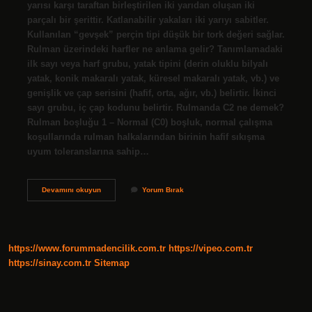
yarısı karşı taraftan birleştirilen iki yarıdan oluşan iki
parçalı bir şerittir. Katlanabilir yakaları iki yarıyı sabitler.
Kullanılan “gevşek” perçin tipi düşük bir tork değeri sağlar.
Rulman üzerindeki harfler ne anlama gelir? Tanımlamadaki
ilk sayı veya harf grubu, yatak tipini (derin oluklu bilyalı
yatak, konik makaralı yatak, küresel makaralı yatak, vb.) ve
genişlik ve çap serisini (hafif, orta, ağır, vb.) belirtir. İkinci
sayı grubu, iç çap kodunu belirtir. Rulmanda C2 ne demek?
Rulman boşluğu 1 – Normal (C0) boşluk, normal çalışma
koşullarında rulman halkalarından birinin hafif sıkışma
uyum toleranslarına sahip…
Rulmanda
Devamını okuyun
Yorum Bırak
J
Ne
Anlama
Gelir
https://www.forummadencilik.com.tr
https://vipeo.com.tr
https://sinay.com.tr
Sitemap