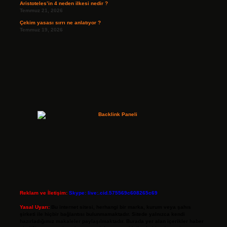
Aristoteles’in 4 neden ilkesi nedir ?
Temmuz 21, 2026
Çekim yasası sırrı ne anlatıyor ?
Temmuz 19, 2026
Reklam ve İletişim:
Skype: live:.cid.575569c608265c69
Yasal Uyarı:
Bu internet sitesi, herhangi bir marka, kurum veya şahıs
şirketi ile hiçbir bağlantısı bulunmamaktadır. Sitede yalnızca kendi
hazırladığımız makaleler paylaşılmaktadır. Burada yer alan içerikler haber