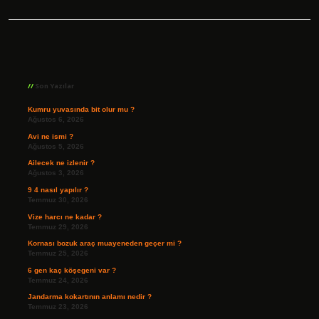
Sidebar
Son Yazılar
Kumru yuvasında bit olur mu ?
Ağustos 6, 2026
Avi ne ismi ?
Ağustos 5, 2026
Ailecek ne izlenir ?
Ağustos 3, 2026
9 4 nasıl yapılır ?
Temmuz 30, 2026
Vize harcı ne kadar ?
Temmuz 29, 2026
Kornası bozuk araç muayeneden geçer mi ?
Temmuz 25, 2026
6 gen kaç köşegeni var ?
Temmuz 24, 2026
Jandarma kokartının anlamı nedir ?
Temmuz 23, 2026