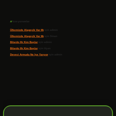
Son yorumlar
Ülkemizde Alageyik Var Mı
için
admin
Ülkemizde Alageyik Var Mı
için
Sinan
Bilardo Ilk Kim Başlar
için
admin
Bilardo Ilk Kim Başlar
için
Uçan
Deveci Armudu Ne Işe Yarıyor
için
admin
ilbet giriş