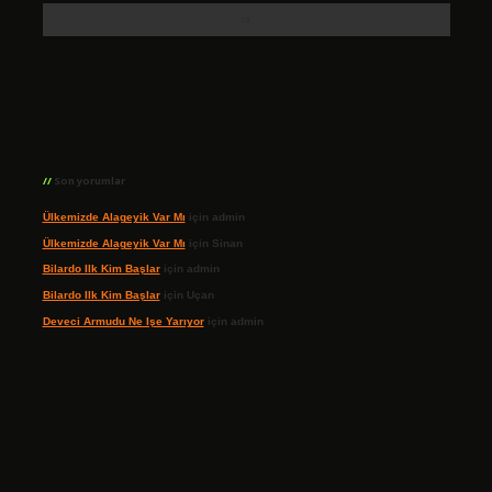
Son yorumlar
Ülkemizde Alageyik Var Mı
için
admin
Ülkemizde Alageyik Var Mı
için
Sinan
Bilardo Ilk Kim Başlar
için
admin
Bilardo Ilk Kim Başlar
için
Uçan
Deveci Armudu Ne Işe Yarıyor
için
admin