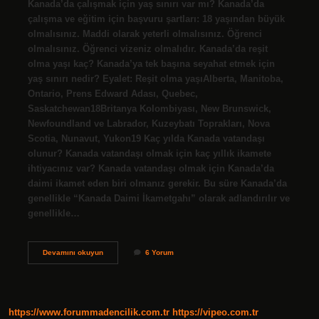
Kanada’da çalışmak için yaş sınırı var mı? Kanada’da
çalışma ve eğitim için başvuru şartları: 18 yaşından büyük
olmalısınız. Maddi olarak yeterli olmalısınız. Öğrenci
olmalısınız. Öğrenci vizeniz olmalıdır. Kanada’da reşit
olma yaşı kaç? Kanada’ya tek başına seyahat etmek için
yaş sınırı nedir? Eyalet: Reşit olma yaşıAlberta, Manitoba,
Ontario, Prens Edward Adası, Quebec,
Saskatchewan18Britanya Kolombiyası, New Brunswick,
Newfoundland ve Labrador, Kuzeybatı Toprakları, Nova
Scotia, Nunavut, Yukon19 Kaç yılda Kanada vatandaşı
olunur? Kanada vatandaşı olmak için kaç yıllık ikamete
ihtiyacınız var? Kanada vatandaşı olmak için Kanada’da
daimi ikamet eden biri olmanız gerekir. Bu süre Kanada’da
genellikle “Kanada Daimi İkametgahı” olarak adlandırılır ve
genellikle…
Kanadada
Devamını okuyun
6 Yorum
Yaş
Sınırı
Kaç
https://www.forummadencilik.com.tr
https://vipeo.com.tr