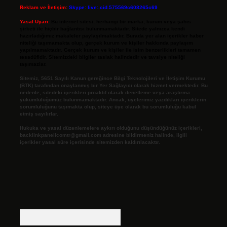
Reklam ve İletişim:
Skype: live:.cid.575569c608265c69
Yasal Uyarı:
Bu internet sitesi, herhangi bir marka, kurum veya şahıs
şirketi ile hiçbir bağlantısı bulunmamaktadır. Sitede yalnızca kendi
hazırladığımız makaleler paylaşılmaktadır. Burada yer alan içerikler haber
niteliği taşımamakta olup, gerçek kurum ve kişiler hakkında paylaşım
yapılmamaktadır. Gerçek kurum ve kişiler ile isim benzerlikleri tamamen
tesadüfidir. Sitemizdeki bilgiler taslak halindedir ve tavsiye niteliği
taşımazlar.
Sitemiz, 5651 Sayılı Kanun gereğince Bilgi Teknolojileri ve İletişim Kurumu
(BTK) tarafından onaylanmış bir Yer Sağlayıcı olarak hizmet vermektedir. Bu
nedenle, sitedeki içerikleri proaktif olarak denetleme veya araştırma
yükümlülüğümüz bulunmamaktadır. Ancak, üyelerimiz yazdıkları içeriklerin
sorumluluğunu taşımakta olup, siteye üye olarak bu sorumluluğu kabul
etmiş sayılırlar.
Hukuka ve yasal düzenlemelere aykırı olduğunu düşündüğünüz içerikleri,
backlinkpanelicomtr@gmail.com
adresine bildirmeniz halinde, ilgili
içerikler yasal süre içerisinde sitemizden kaldırılacaktır.
Arama