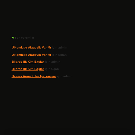
Son yorumlar
Ülkemizde Alageyik Var Mı
için
admin
Ülkemizde Alageyik Var Mı
için
Sinan
Bilardo Ilk Kim Başlar
için
admin
Bilardo Ilk Kim Başlar
için
Uçan
Deveci Armudu Ne Işe Yarıyor
için
admin
ilbet giriş