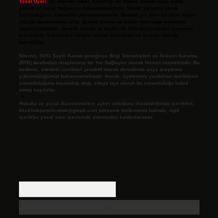
Yasal Uyarı:
Bu internet sitesi, herhangi bir marka, kurum veya şahıs
şirketi ile hiçbir bağlantısı bulunmamaktadır. Sitede yalnızca kendi
hazırladığımız makaleler paylaşılmaktadır. Burada yer alan içerikler haber
niteliği taşımamakta olup, gerçek kurum ve kişiler hakkında paylaşım
yapılmamaktadır. Gerçek kurum ve kişiler ile isim benzerlikleri tamamen
tesadüfidir. Sitemizdeki bilgiler taslak halindedir ve tavsiye niteliği
taşımazlar.
Sitemiz, 5651 Sayılı Kanun gereğince Bilgi Teknolojileri ve İletişim Kurumu
(BTK) tarafından onaylanmış bir Yer Sağlayıcı olarak hizmet vermektedir. Bu
nedenle, sitedeki içerikleri proaktif olarak denetleme veya araştırma
yükümlülüğümüz bulunmamaktadır. Ancak, üyelerimiz yazdıkları içeriklerin
sorumluluğunu taşımakta olup, siteye üye olarak bu sorumluluğu kabul
etmiş sayılırlar.
Hukuka ve yasal düzenlemelere aykırı olduğunu düşündüğünüz içerikleri,
backlinkpanelicomtr@gmail.com
adresine bildirmeniz halinde, ilgili
içerikler yasal süre içerisinde sitemizden kaldırılacaktır.
Arama