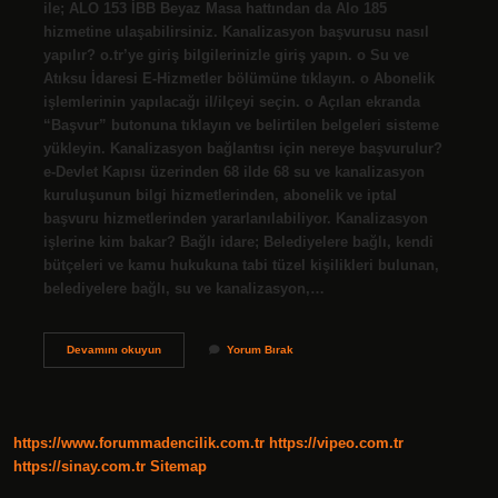
ile; ALO 153 İBB Beyaz Masa hattından da Alo 185
hizmetine ulaşabilirsiniz. Kanalizasyon başvurusu nasıl
yapılır? o.tr’ye giriş bilgilerinizle giriş yapın. o Su ve
Atıksu İdaresi E-Hizmetler bölümüne tıklayın. o Abonelik
işlemlerinin yapılacağı il/ilçeyi seçin. o Açılan ekranda
“Başvur” butonuna tıklayın ve belirtilen belgeleri sisteme
yükleyin. Kanalizasyon bağlantısı için nereye başvurulur?
e-Devlet Kapısı üzerinden 68 ilde 68 su ve kanalizasyon
kuruluşunun bilgi hizmetlerinden, abonelik ve iptal
başvuru hizmetlerinden yararlanılabiliyor. Kanalizasyon
işlerine kim bakar? Bağlı idare; Belediyelere bağlı, kendi
bütçeleri ve kamu hukukuna tabi tüzel kişilikleri bulunan,
belediyelere bağlı, su ve kanalizasyon,…
Kanalizasyon
Devamını okuyun
Yorum Bırak
Için
Nereye
Başvurulur
https://www.forummadencilik.com.tr
https://vipeo.com.tr
https://sinay.com.tr
Sitemap