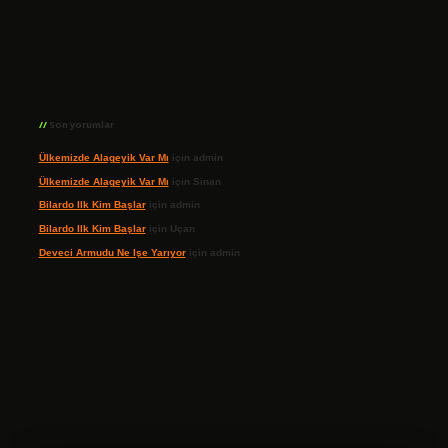
Son yorumlar
Ülkemizde Alageyik Var Mı
için
admin
Ülkemizde Alageyik Var Mı
için
Sinan
Bilardo Ilk Kim Başlar
için
admin
Bilardo Ilk Kim Başlar
için
Uçan
Deveci Armudu Ne Işe Yarıyor
için
admin
ilbet giriş