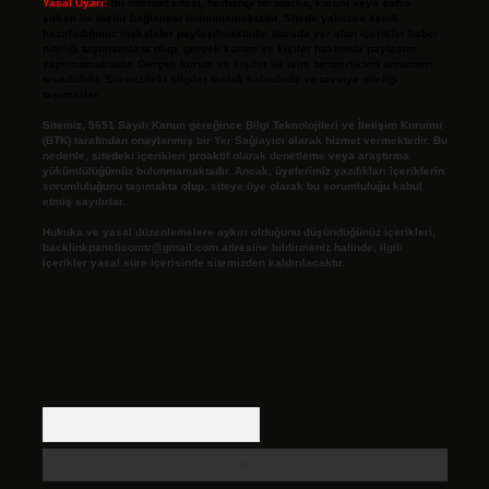
Yasal Uyarı:
Bu internet sitesi, herhangi bir marka, kurum veya şahıs
şirketi ile hiçbir bağlantısı bulunmamaktadır. Sitede yalnızca kendi
hazırladığımız makaleler paylaşılmaktadır. Burada yer alan içerikler haber
niteliği taşımamakta olup, gerçek kurum ve kişiler hakkında paylaşım
yapılmamaktadır. Gerçek kurum ve kişiler ile isim benzerlikleri tamamen
tesadüfidir. Sitemizdeki bilgiler taslak halindedir ve tavsiye niteliği
taşımazlar.
Sitemiz, 5651 Sayılı Kanun gereğince Bilgi Teknolojileri ve İletişim Kurumu
(BTK) tarafından onaylanmış bir Yer Sağlayıcı olarak hizmet vermektedir. Bu
nedenle, sitedeki içerikleri proaktif olarak denetleme veya araştırma
yükümlülüğümüz bulunmamaktadır. Ancak, üyelerimiz yazdıkları içeriklerin
sorumluluğunu taşımakta olup, siteye üye olarak bu sorumluluğu kabul
etmiş sayılırlar.
Hukuka ve yasal düzenlemelere aykırı olduğunu düşündüğünüz içerikleri,
backlinkpanelicomtr@gmail.com
adresine bildirmeniz halinde, ilgili
içerikler yasal süre içerisinde sitemizden kaldırılacaktır.
Arama