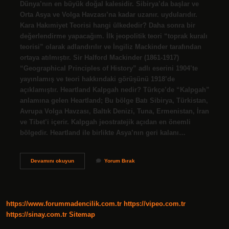
Dünya’nın en büyük doğal kalesidir. Sibirya’da başlar ve
Orta Asya ve Volga Havzası’na kadar uzanır. uydularıdır.
Kara Hakımiyet Teorisi hangi ülkededir? Daha sonra bir
değerlendirme yapacağım. İlk jeopolitik teori “toprak kuralı
teorisi” olarak adlandırılır ve İngiliz Mackinder tarafından
ortaya atılmıştır. Sir Halford Mackinder (1861-1917)
“Geographical Principles of History” adlı eserini 1904’te
yayınlamış ve teori hakkındaki görüşünü 1918’de
açıklamıştır. Heartland Kalpgah nedir? Türkçe’de “Kalpgah”
anlamına gelen Heartland; Bu bölge Batı Sibirya, Türkistan,
Avrupa Volga Havzası, Baltık Denizi, Tuna, Ermenistan, İran
ve Tibet’i içerir. Kalpgah jeostratejik açıdan en önemli
bölgedir. Heartland ile birlikte Asya’nın geri kalanı…
Heartland
Devamını okuyun
Yorum Bırak
Neresi
https://www.forummadencilik.com.tr
https://vipeo.com.tr
https://sinay.com.tr
Sitemap