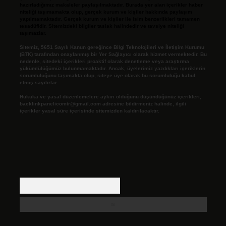
hazırladığımız makaleler paylaşılmaktadır. Burada yer alan içerikler haber
niteliği taşımamakta olup, gerçek kurum ve kişiler hakkında paylaşım
yapılmamaktadır. Gerçek kurum ve kişiler ile isim benzerlikleri tamamen
tesadüfidir. Sitemizdeki bilgiler taslak halindedir ve tavsiye niteliği
taşımazlar.
Sitemiz, 5651 Sayılı Kanun gereğince Bilgi Teknolojileri ve İletişim Kurumu
(BTK) tarafından onaylanmış bir Yer Sağlayıcı olarak hizmet vermektedir. Bu
nedenle, sitedeki içerikleri proaktif olarak denetleme veya araştırma
yükümlülüğümüz bulunmamaktadır. Ancak, üyelerimiz yazdıkları içeriklerin
sorumluluğunu taşımakta olup, siteye üye olarak bu sorumluluğu kabul
etmiş sayılırlar.
Hukuka ve yasal düzenlemelere aykırı olduğunu düşündüğünüz içerikleri,
backlinkpanelicomtr@gmail.com
adresine bildirmeniz halinde, ilgili
içerikler yasal süre içerisinde sitemizden kaldırılacaktır.
Arama