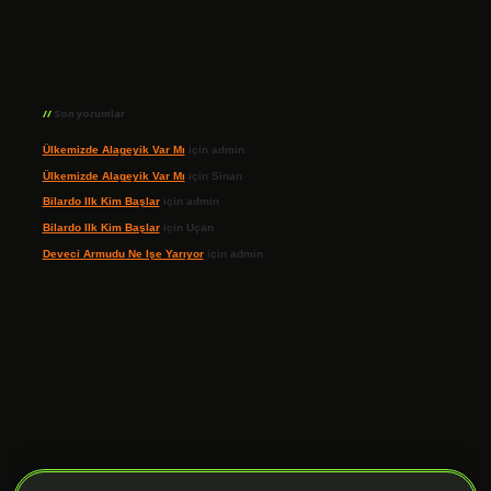
Son yorumlar
Ülkemizde Alageyik Var Mı
için
admin
Ülkemizde Alageyik Var Mı
için
Sinan
Bilardo Ilk Kim Başlar
için
admin
Bilardo Ilk Kim Başlar
için
Uçan
Deveci Armudu Ne Işe Yarıyor
için
admin
ilbet giriş