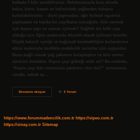
haftada 5 kilo verebilirsiniz. Detoksumuzla kısa sürede
kalça, karın, basen ve belinizdeki yağlardan kolayca
kurtulabilirsiniz – diyet yapmadan, ağır fiziksel egzersiz
yapmadan ve harika bir zayıflama içeceğiyle. Kilo vermek
için kayısı çayı ne zaman içilmeli? Sağlıklı bir bitki çayı
olduğu için öğün aralarında düzenli olarak içilmesi önerilir.
Düşük kalorili içeriği ve bağırsak hareketliliğini hızlandırma
etkisi nedeniyle özellikle metabolik sorunlar için uygundur.
Buna bağlı olarak yağ yakımını kolaylaştırır ve kilo verme
sürecini destekler. Kayısı çayı göbeği eritir mi? Bu nedenle,
“Kayısı çayı kilo vermenize yardımcı olur mu?” sorusunun
cevabı, sabah aç…
Kayısılı
Devamını okuyun
2 Yorum
Çay
Kilo
Verdirir
Mi
https://www.forummadencilik.com.tr
https://vipeo.com.tr
https://sinay.com.tr
Sitemap