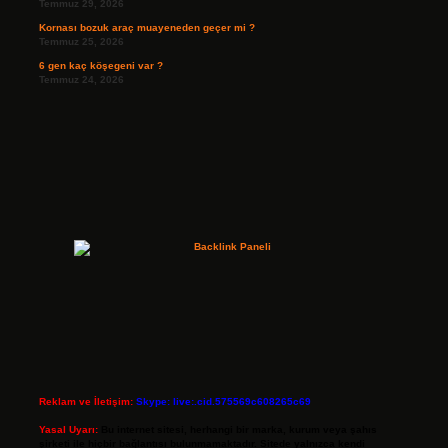
Temmuz 29, 2026
Kornası bozuk araç muayeneden geçer mi ?
Temmuz 25, 2026
6 gen kaç köşegeni var ?
Temmuz 24, 2026
Reklam ve İletişim:
Skype: live:.cid.575569c608265c69
Yasal Uyarı:
Bu internet sitesi, herhangi bir marka, kurum veya şahıs
şirketi ile hiçbir bağlantısı bulunmamaktadır. Sitede yalnızca kendi