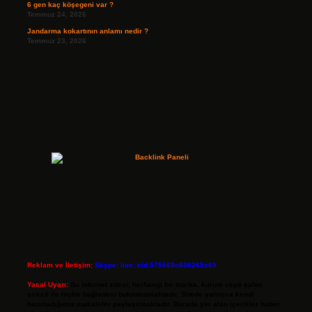
6 gen kaç köşegeni var ?
Temmuz 24, 2026
Jandarma kokartının anlamı nedir ?
Temmuz 23, 2026
Reklam ve İletişim:
Skype: live:.cid.575569c608265c69
Yasal Uyarı:
Bu internet sitesi, herhangi bir marka, kurum veya şahıs
şirketi ile hiçbir bağlantısı bulunmamaktadır. Sitede yalnızca kendi
hazırladığımız makaleler paylaşılmaktadır. Burada yer alan içerikler haber