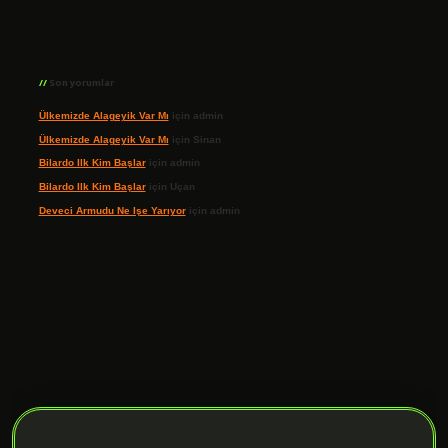
Son yorumlar
Ülkemizde Alageyik Var Mı
için
admin
Ülkemizde Alageyik Var Mı
için
Sinan
Bilardo Ilk Kim Başlar
için
admin
Bilardo Ilk Kim Başlar
için
Uçan
Deveci Armudu Ne Işe Yarıyor
için
admin
ilbet giriş