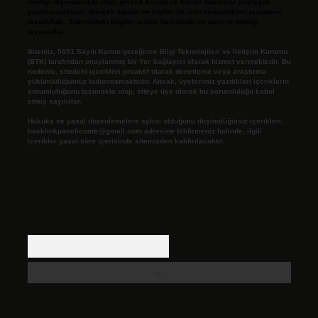
niteliği taşımamakta olup, gerçek kurum ve kişiler hakkında paylaşım
yapılmamaktadır. Gerçek kurum ve kişiler ile isim benzerlikleri tamamen
tesadüfidir. Sitemizdeki bilgiler taslak halindedir ve tavsiye niteliği
taşımazlar.
Sitemiz, 5651 Sayılı Kanun gereğince Bilgi Teknolojileri ve İletişim Kurumu
(BTK) tarafından onaylanmış bir Yer Sağlayıcı olarak hizmet vermektedir. Bu
nedenle, sitedeki içerikleri proaktif olarak denetleme veya araştırma
yükümlülüğümüz bulunmamaktadır. Ancak, üyelerimiz yazdıkları içeriklerin
sorumluluğunu taşımakta olup, siteye üye olarak bu sorumluluğu kabul
etmiş sayılırlar.
Hukuka ve yasal düzenlemelere aykırı olduğunu düşündüğünüz içerikleri,
backlinkpanelicomtr@gmail.com
adresine bildirmeniz halinde, ilgili
içerikler yasal süre içerisinde sitemizden kaldırılacaktır.
Arama