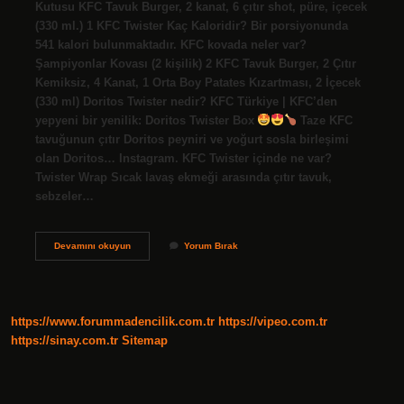
Kutusu KFC Tavuk Burger, 2 kanat, 6 çıtır shot, püre, içecek
(330 ml.) 1 KFC Twister Kaç Kaloridir? Bir porsiyonunda
541 kalori bulunmaktadır. KFC kovada neler var?
Şampiyonlar Kovası (2 kişilik) 2 KFC Tavuk Burger, 2 Çıtır
Kemiksiz, 4 Kanat, 1 Orta Boy Patates Kızartması, 2 İçecek
(330 ml) Doritos Twister nedir? KFC Türkiye | KFC’den
yepyeni bir yenilik: Doritos Twister Box
Taze KFC
tavuğunun çıtır Doritos peyniri ve yoğurt sosla birleşimi
olan Doritos… Instagram. KFC Twister içinde ne var?
Twister Wrap Sıcak lavaş ekmeği arasında çıtır tavuk,
sebzeler…
Kfc
Devamını okuyun
Yorum Bırak
Twister
Icinde
Ne
Var
https://www.forummadencilik.com.tr
https://vipeo.com.tr
https://sinay.com.tr
Sitemap