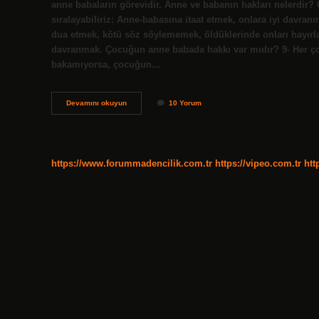
anne babaların görevidir. Anne ve babanın hakları nelerdir? 
sıralayabiliriz: Anne-babasına itaat etmek, onlara iyi davranm
dua etmek, kötü söz söylememek, öldüklerinde onları hayırla 
davranmak. Çocuğun anne babada hakkı var mıdır? 9- Her ço
bakamıyorsa, çocuğun…
Evladın
Devamını okuyun
10 Yorum
Anne
Baba
Üzerindeki
Hakları
Nelerdir
https://www.forummadencilik.com.tr
https://vipeo.com.tr
htt