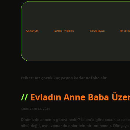
Anasayfa
Gizlilik Politikası
Yasal Uyarı
Hakkım
Etiket:
Kız çocuk kaç yaşına kadar nafaka alır
Evladın Anne Baba Üzer
Tarih: Ekim 12, 2024
Dinimizde annenin görevi nedir? İslam’a göre çocuklar sadec
süsü değil, aynı zamanda onlar için bir imtihandır. Dünyaya 