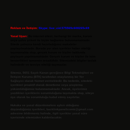
Reklam ve İletişim:
Skype: live:.cid.575569c608265c69
Yasal Uyarı:
Bu internet sitesi, herhangi bir marka, kurum
veya şahıs şirketi ile hiçbir bağlantısı bulunmamaktadır.
Sitede yalnızca kendi hazırladığımız makaleler
paylaşılmaktadır. Burada yer alan içerikler haber niteliği
taşımamakta olup, gerçek kurum ve kişiler hakkında
paylaşım yapılmamaktadır. Gerçek kurum ve kişiler ile isim
benzerlikleri tamamen tesadüfidir. Sitemizdeki bilgiler taslak
halindedir ve tavsiye niteliği taşımazlar.
Sitemiz, 5651 Sayılı Kanun gereğince Bilgi Teknolojileri ve
İletişim Kurumu (BTK) tarafından onaylanmış bir Yer
Sağlayıcı olarak hizmet vermektedir. Bu nedenle, sitedeki
içerikleri proaktif olarak denetleme veya araştırma
yükümlülüğümüz bulunmamaktadır. Ancak, üyelerimiz
yazdıkları içeriklerin sorumluluğunu taşımakta olup, siteye
üye olarak bu sorumluluğu kabul etmiş sayılırlar.
Hukuka ve yasal düzenlemelere aykırı olduğunu
düşündüğünüz içerikleri,
backlinkpanelicomtr@gmail.com
adresine bildirmeniz halinde, ilgili içerikler yasal süre
içerisinde sitemizden kaldırılacaktır.