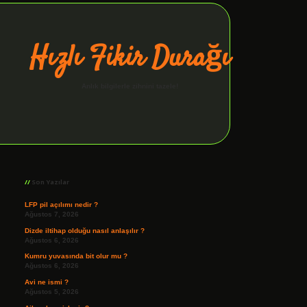
Hızlı Fikir Durağı
Anlık bilgilerle zihnini tazele!
Sidebar
ilbet giriş
Son Yazılar
LFP pil açılımı nedir ?
Ağustos 7, 2026
Dizde iltihap olduğu nasıl anlaşılır ?
Ağustos 6, 2026
Kumru yuvasında bit olur mu ?
Ağustos 6, 2026
Avi ne ismi ?
Ağustos 5, 2026