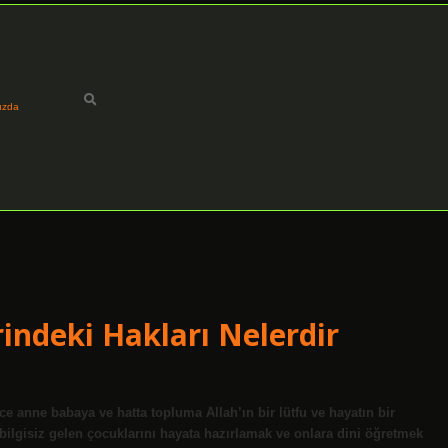
ızda
indeki Hakları Nelerdir
e anne babaya ve hatta topluma Allah’ın bir lütfu ve hayatın bir
bilgisiz gelen çocuklarını hayata hazırlamak ve onlara dini öğretmek