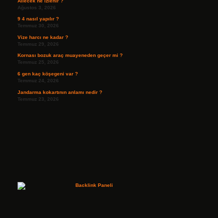
Ailecek ne izlenir ?
Ağustos 3, 2026
9 4 nasıl yapılır ?
Temmuz 30, 2026
Vize harcı ne kadar ?
Temmuz 29, 2026
Kornası bozuk araç muayeneden geçer mi ?
Temmuz 25, 2026
6 gen kaç köşegeni var ?
Temmuz 24, 2026
Jandarma kokartının anlamı nedir ?
Temmuz 23, 2026