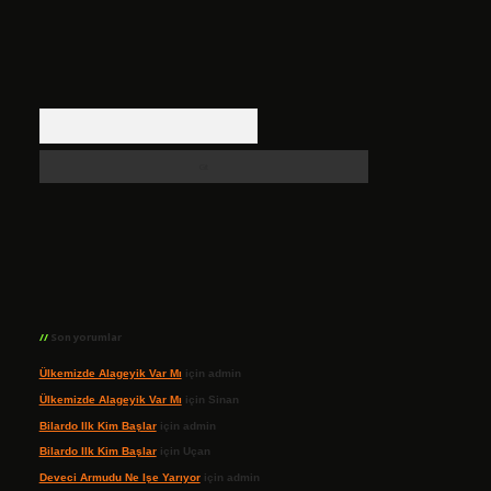
Arama
Son yorumlar
Ülkemizde Alageyik Var Mı
için
admin
Ülkemizde Alageyik Var Mı
için
Sinan
Bilardo Ilk Kim Başlar
için
admin
Bilardo Ilk Kim Başlar
için
Uçan
Deveci Armudu Ne Işe Yarıyor
için
admin