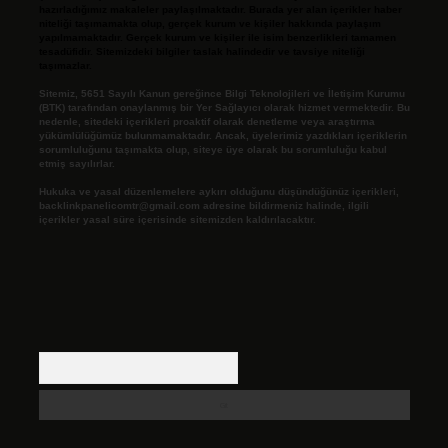
hazırladığımız makaleler paylaşılmaktadır. Burada yer alan içerikler haber
niteliği taşımamakta olup, gerçek kurum ve kişiler hakkında paylaşım
yapılmamaktadır. Gerçek kurum ve kişiler ile isim benzerlikleri tamamen
tesadüfidir. Sitemizdeki bilgiler taslak halindedir ve tavsiye niteliği
taşımazlar.
Sitemiz, 5651 Sayılı Kanun gereğince Bilgi Teknolojileri ve İletişim Kurumu
(BTK) tarafından onaylanmış bir Yer Sağlayıcı olarak hizmet vermektedir. Bu
nedenle, sitedeki içerikleri proaktif olarak denetleme veya araştırma
yükümlülüğümüz bulunmamaktadır. Ancak, üyelerimiz yazdıkları içeriklerin
sorumluluğunu taşımakta olup, siteye üye olarak bu sorumluluğu kabul
etmiş sayılırlar.
Hukuka ve yasal düzenlemelere aykırı olduğunu düşündüğünüz içerikleri,
backlinkpanelicomtr@gmail.com
adresine bildirmeniz halinde, ilgili
içerikler yasal süre içerisinde sitemizden kaldırılacaktır.
Arama