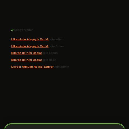
Son yorumlar
Ülkemizde Alageyik Var Mı
için
admin
Ülkemizde Alageyik Var Mı
için
Sinan
Bilardo Ilk Kim Başlar
için
admin
Bilardo Ilk Kim Başlar
için
Uçan
Deveci Armudu Ne Işe Yarıyor
için
admin
ilbet giriş