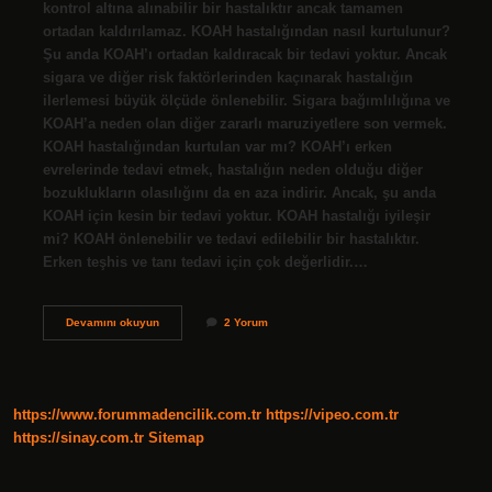
kontrol altına alınabilir bir hastalıktır ancak tamamen
ortadan kaldırılamaz. KOAH hastalığından nasıl kurtulunur?
Şu anda KOAH’ı ortadan kaldıracak bir tedavi yoktur. Ancak
sigara ve diğer risk faktörlerinden kaçınarak hastalığın
ilerlemesi büyük ölçüde önlenebilir. Sigara bağımlılığına ve
KOAH’a neden olan diğer zararlı maruziyetlere son vermek.
KOAH hastalığından kurtulan var mı? KOAH’ı erken
evrelerinde tedavi etmek, hastalığın neden olduğu diğer
bozuklukların olasılığını da en aza indirir. Ancak, şu anda
KOAH için kesin bir tedavi yoktur. KOAH hastalığı iyileşir
mi? KOAH önlenebilir ve tedavi edilebilir bir hastalıktır.
Erken teşhis ve tanı tedavi için çok değerlidir.…
Koah
Devamını okuyun
2 Yorum
Zamanla
Geçer
Mi
https://www.forummadencilik.com.tr
https://vipeo.com.tr
https://sinay.com.tr
Sitemap