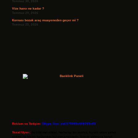
Temmuz 30, 2026
Vize harcı ne kadar ?
Temmuz 29, 2026
Kornası bozuk araç muayeneden geçer mi ?
Temmuz 25, 2026
Reklam ve İletişim:
Skype: live:.cid.575569c608265c69
Yasal Uyarı:
Bu internet sitesi, herhangi bir marka, kurum veya şahıs
şirketi ile hiçbir bağlantısı bulunmamaktadır. Sitede yalnızca kendi