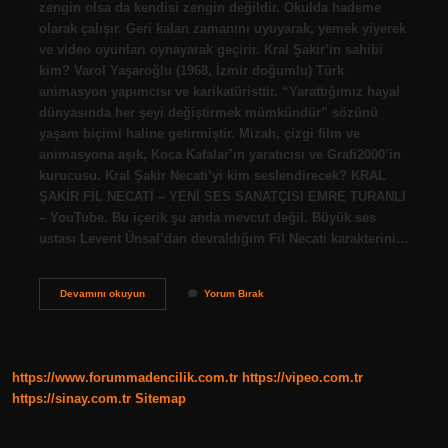
zengin olsa da kendisi zengin değildir. Okulda hademe
olarak çalışır. Geri kalan zamanını uyuyarak, yemek yiyerek
ve video oyunları oynayarak geçirir. Kral Şakir’in sahibi
kim? Varol Yaşaroğlu (1968, İzmir doğumlu) Türk
animasyon yapımcısı ve karikatüristtir. “Yarattığımız hayal
dünyasında her şeyi değiştirmek mümkündür” sözünü
yaşam biçimi haline getirmiştir. Mizah, çizgi film ve
animasyona aşık, Koca Kafalar’ın yaratıcısı ve Grafi2000’in
kurucusu. Kral Şakir Necati’yi kim seslendirecek? KRAL
ŞAKİR FİL NECATİ – YENİ SES SANATÇISI EMRE TURANLI
– YouTube. Bu içerik şu anda mevcut değil. Büyük ses
ustası Levent Ünsal’dan devraldığım Fil Necati karakterini…
Fil
Devamını okuyun
Yorum Bırak
Necati
Ne
Yapabilir
https://www.forummadencilik.com.tr
https://vipeo.com.tr
https://sinay.com.tr
Sitemap