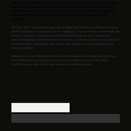
hazırladığımız makaleler paylaşılmaktadır. Burada yer alan içerikler haber
niteliği taşımamakta olup, gerçek kurum ve kişiler hakkında paylaşım
yapılmamaktadır. Gerçek kurum ve kişiler ile isim benzerlikleri tamamen
tesadüfidir. Sitemizdeki bilgiler taslak halindedir ve tavsiye niteliği
taşımazlar.
Sitemiz, 5651 Sayılı Kanun gereğince Bilgi Teknolojileri ve İletişim Kurumu
(BTK) tarafından onaylanmış bir Yer Sağlayıcı olarak hizmet vermektedir. Bu
nedenle, sitedeki içerikleri proaktif olarak denetleme veya araştırma
yükümlülüğümüz bulunmamaktadır. Ancak, üyelerimiz yazdıkları içeriklerin
sorumluluğunu taşımakta olup, siteye üye olarak bu sorumluluğu kabul
etmiş sayılırlar.
Hukuka ve yasal düzenlemelere aykırı olduğunu düşündüğünüz içerikleri,
backlinkpanelicomtr@gmail.com
adresine bildirmeniz halinde, ilgili
içerikler yasal süre içerisinde sitemizden kaldırılacaktır.
Arama