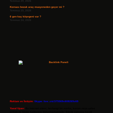
Temmuz 29, 2026
Kornası bozuk araç muayeneden geçer mi ?
Temmuz 25, 2026
6 gen kaç köşegeni var ?
Temmuz 24, 2026
Reklam ve İletişim:
Skype: live:.cid.575569c608265c69
Yasal Uyarı:
Bu internet sitesi, herhangi bir marka, kurum veya şahıs
şirketi ile hiçbir bağlantısı bulunmamaktadır. Sitede yalnızca kendi