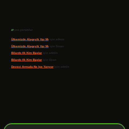
Son yorumlar
Ülkemizde Alageyik Var Mı
için
admin
Ülkemizde Alageyik Var Mı
için
Sinan
Bilardo Ilk Kim Başlar
için
admin
Bilardo Ilk Kim Başlar
için
Uçan
Deveci Armudu Ne Işe Yarıyor
için
admin
ilbet giriş