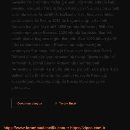
Savaşları’nın sonuna kadar Osmanlı yönetimi altında kaldı.
Savaşın sonunda Türk orduları Kosova’yı Sırplara bırakmak
zorunda kaldı. Arnavutluk, Balkanlar’daki huzursuzluktan
yararlanarak 28 Kasım 1912’de bağımsızlığını ilan etti.
Kosova hangi ülkeye ait? 1999 yılında Birleşmiş Milletler
denetimine giren Kosova, 2008 yılında Sırbistan’dan tek
taraflı olarak bağımsızlığını ilan etti. Mart 2020 itibarıyla 97
ülke tarafından tanındı. Kosova’nın bağımsızlığını
tanımayan Sırbistan, bölgeyi Kosova ve Metohiya Özerk
Bölgesi olarak görüyor. Arnavutluk hangi ülkeye bağlıdır?
Arnavutluk, resmî olarak Arnavutluk Cumhuriyeti
(Arnavutça: Republika e Shqipërisë, [ɾɛpuˈblika ɛ ʃcipəˈɾiːs]),
Balkanlar’da bir ülkedir. Komşuları kuzeyde Karadağ,
kuzeydoğuda Kosova, doğuda Kuzey Makedonya ve
güneyde…
Kosova
Devamını okuyun
Yorum Bırak
Ve
Arnavutluk
Aynı
Mı
https://www.forummadencilik.com.tr
https://vipeo.com.tr