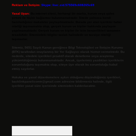
Reklam ve İletişim:
Skype: live:.cid.575569c608265c69
Yasal Uyarı:
Bu internet sitesi, herhangi bir marka, kurum veya şahıs
şirketi ile hiçbir bağlantısı bulunmamaktadır. Sitede yalnızca kendi
hazırladığımız makaleler paylaşılmaktadır. Burada yer alan içerikler haber
niteliği taşımamakta olup, gerçek kurum ve kişiler hakkında paylaşım
yapılmamaktadır. Gerçek kurum ve kişiler ile isim benzerlikleri tamamen
tesadüfidir. Sitemizdeki bilgiler taslak halindedir ve tavsiye niteliği
taşımazlar.
Sitemiz, 5651 Sayılı Kanun gereğince Bilgi Teknolojileri ve İletişim Kurumu
(BTK) tarafından onaylanmış bir Yer Sağlayıcı olarak hizmet vermektedir. Bu
nedenle, sitedeki içerikleri proaktif olarak denetleme veya araştırma
yükümlülüğümüz bulunmamaktadır. Ancak, üyelerimiz yazdıkları içeriklerin
sorumluluğunu taşımakta olup, siteye üye olarak bu sorumluluğu kabul
etmiş sayılırlar.
Hukuka ve yasal düzenlemelere aykırı olduğunu düşündüğünüz içerikleri,
backlinkpanelicomtr@gmail.com
adresine bildirmeniz halinde, ilgili
içerikler yasal süre içerisinde sitemizden kaldırılacaktır.
Arama