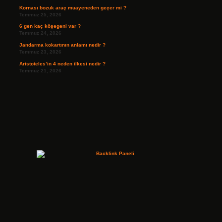
Kornası bozuk araç muayeneden geçer mi ?
Temmuz 25, 2026
6 gen kaç köşegeni var ?
Temmuz 24, 2026
Jandarma kokartının anlamı nedir ?
Temmuz 23, 2026
Aristoteles’in 4 neden ilkesi nedir ?
Temmuz 21, 2026