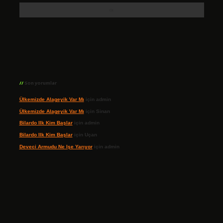
Son yorumlar
Ülkemizde Alageyik Var Mı
için
admin
Ülkemizde Alageyik Var Mı
için
Sinan
Bilardo Ilk Kim Başlar
için
admin
Bilardo Ilk Kim Başlar
için
Uçan
Deveci Armudu Ne Işe Yarıyor
için
admin