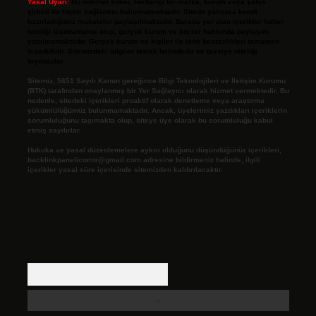
Yasal Uyarı:
Bu internet sitesi, herhangi bir marka, kurum veya şahıs
şirketi ile hiçbir bağlantısı bulunmamaktadır. Sitede yalnızca kendi
hazırladığımız makaleler paylaşılmaktadır. Burada yer alan içerikler haber
niteliği taşımamakta olup, gerçek kurum ve kişiler hakkında paylaşım
yapılmamaktadır. Gerçek kurum ve kişiler ile isim benzerlikleri tamamen
tesadüfidir. Sitemizdeki bilgiler taslak halindedir ve tavsiye niteliği
taşımazlar.
Sitemiz, 5651 Sayılı Kanun gereğince Bilgi Teknolojileri ve İletişim Kurumu
(BTK) tarafından onaylanmış bir Yer Sağlayıcı olarak hizmet vermektedir. Bu
nedenle, sitedeki içerikleri proaktif olarak denetleme veya araştırma
yükümlülüğümüz bulunmamaktadır. Ancak, üyelerimiz yazdıkları içeriklerin
sorumluluğunu taşımakta olup, siteye üye olarak bu sorumluluğu kabul
etmiş sayılırlar.
Hukuka ve yasal düzenlemelere aykırı olduğunu düşündüğünüz içerikleri,
backlinkpanelicomtr@gmail.com
adresine bildirmeniz halinde, ilgili
içerikler yasal süre içerisinde sitemizden kaldırılacaktır.
Arama