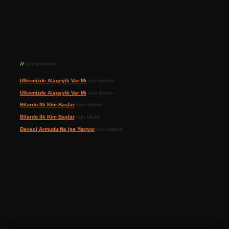
Son yorumlar
Ülkemizde Alageyik Var Mı
için
admin
Ülkemizde Alageyik Var Mı
için
Sinan
Bilardo Ilk Kim Başlar
için
admin
Bilardo Ilk Kim Başlar
için
Uçan
Deveci Armudu Ne Işe Yarıyor
için
admin
ilbet giriş