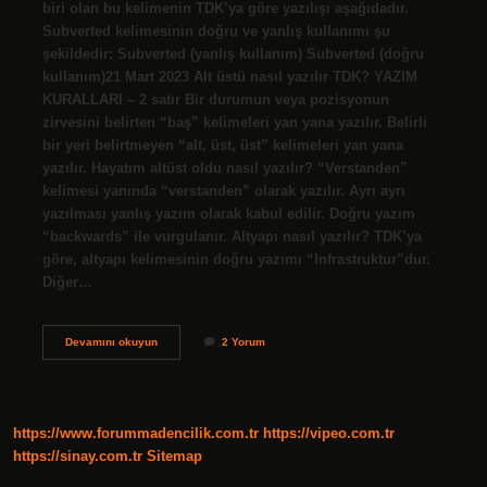
biri olan bu kelimenin TDK’ya göre yazılışı aşağıdadır.
Subverted kelimesinin doğru ve yanlış kullanımı şu
şekildedir: Subverted (yanlış kullanım) Subverted (doğru
kullanım)21 Mart 2023 Alt üstü nasıl yazılır TDK? YAZIM
KURALLARI – 2 satır Bir durumun veya pozisyonun
zirvesini belirten “baş” kelimeleri yan yana yazılır. Belirli
bir yeri belirtmeyen “alt, üst, üst” kelimeleri yan yana
yazılır. Hayatım altüst oldu nasıl yazılır? “Verstanden”
kelimesi yanında “verstanden” olarak yazılır. Ayrı ayrı
yazılması yanlış yazım olarak kabul edilir. Doğru yazım
“backwards” ile vurgulanır. Altyapı nasıl yazılır? TDK’ya
göre, altyapı kelimesinin doğru yazımı “Infrastruktur”dur.
Diğer…
Altüst
Devamını okuyun
2 Yorum
Yazımı
Doğru
Mu
https://www.forummadencilik.com.tr
https://vipeo.com.tr
https://sinay.com.tr
Sitemap