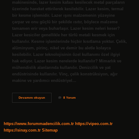
makinesinde, lazer kesim kafası kesilecek metal parçaların
üzerinde hareket ettirilerek kesilebilir. Lazer kesim, termal
bir kesme işlemidir. Lazer ışını malzemenin yüzeyine
çarpar ve onu güçlü bir şekilde ısıtır, böylece malzeme
tamamen erir veya buharlaşır. Lazer kesim neleri keser?
Lazer kesiciler genellikle her türlü metali kesmek için
kullanılır. Kesme işlemlerinde hiçbir kısıtlama yoktur. Çelik,
alüminyum, pirinç, nikel ve demir bu aletle kolayca
kesilebilir. Lazer teknolojisinin özel kullanımı özel ilgiyi
hak ediyor. Lazer kesim nerelerde kullanılır? Mimarlık ve
mühendislik alanlarında kullanılır. Denizcilik ve yat
endüstrisinde kullanılır. Vinç, çelik konstrüksiyon, ağır
makine ve yardımcı endüstriyel…
Lazer
Devamını okuyun
8 Yorum
Kesim
Makinesinde
Neler
Yapılır
https://www.forummadencilik.com.tr
https://vipeo.com.tr
https://sinay.com.tr
Sitemap