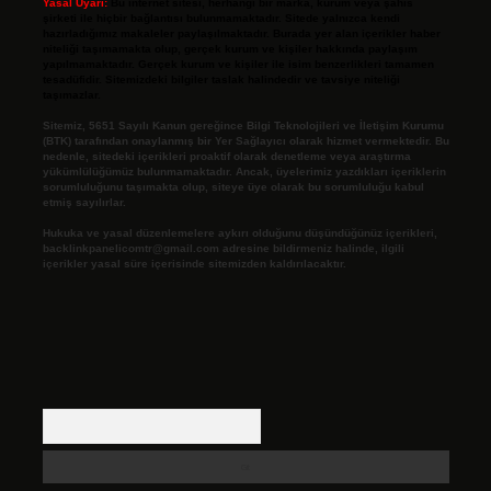
Yasal Uyarı:
Bu internet sitesi, herhangi bir marka, kurum veya şahıs
şirketi ile hiçbir bağlantısı bulunmamaktadır. Sitede yalnızca kendi
hazırladığımız makaleler paylaşılmaktadır. Burada yer alan içerikler haber
niteliği taşımamakta olup, gerçek kurum ve kişiler hakkında paylaşım
yapılmamaktadır. Gerçek kurum ve kişiler ile isim benzerlikleri tamamen
tesadüfidir. Sitemizdeki bilgiler taslak halindedir ve tavsiye niteliği
taşımazlar.
Sitemiz, 5651 Sayılı Kanun gereğince Bilgi Teknolojileri ve İletişim Kurumu
(BTK) tarafından onaylanmış bir Yer Sağlayıcı olarak hizmet vermektedir. Bu
nedenle, sitedeki içerikleri proaktif olarak denetleme veya araştırma
yükümlülüğümüz bulunmamaktadır. Ancak, üyelerimiz yazdıkları içeriklerin
sorumluluğunu taşımakta olup, siteye üye olarak bu sorumluluğu kabul
etmiş sayılırlar.
Hukuka ve yasal düzenlemelere aykırı olduğunu düşündüğünüz içerikleri,
backlinkpanelicomtr@gmail.com
adresine bildirmeniz halinde, ilgili
içerikler yasal süre içerisinde sitemizden kaldırılacaktır.
Arama