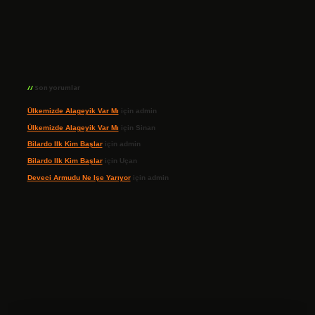
Son yorumlar
Ülkemizde Alageyik Var Mı
için
admin
Ülkemizde Alageyik Var Mı
için
Sinan
Bilardo Ilk Kim Başlar
için
admin
Bilardo Ilk Kim Başlar
için
Uçan
Deveci Armudu Ne Işe Yarıyor
için
admin
ilbet giriş