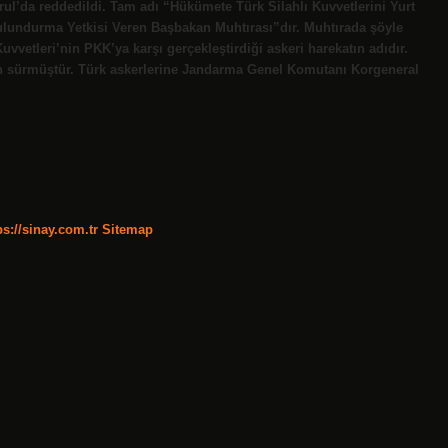
rul’da reddedildi. Tam adı “Hükümete Türk Silahlı Kuvvetlerini Yurt
ulundurma Yetkisi Veren Başbakan Muhtırası”dır. Muhtırada şöyle
Kuvvetleri’nin PKK’ya karşı gerçekleştirdiği askeri harekatın adıdır.
gün sürmüştür. Türk askerlerine Jandarma Genel Komutanı Korgeneral
ps://sinay.com.tr
Sitemap