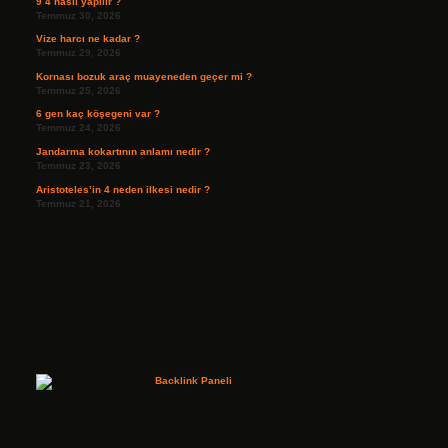
9 4 nasıl yapılır ?
Temmuz 30, 2026
Vize harcı ne kadar ?
Temmuz 29, 2026
Kornası bozuk araç muayeneden geçer mi ?
Temmuz 25, 2026
6 gen kaç köşegeni var ?
Temmuz 24, 2026
Jandarma kokartının anlamı nedir ?
Temmuz 23, 2026
Aristoteles’in 4 neden ilkesi nedir ?
Temmuz 21, 2026