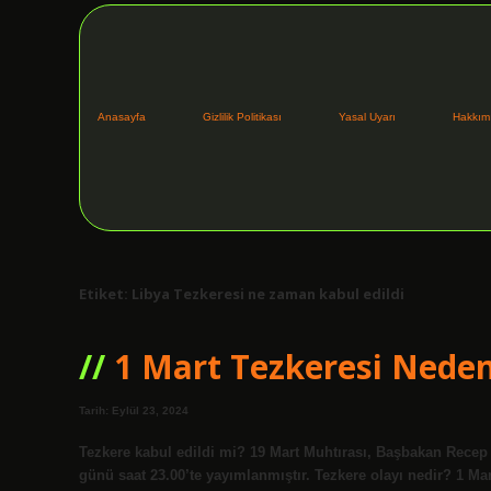
Anasayfa
Gizlilik Politikası
Yasal Uyarı
Hakkım
Etiket:
Libya Tezkeresi ne zaman kabul edildi
1 Mart Tezkeresi Neden
Tarih: Eylül 23, 2024
Tezkere kabul edildi mi? 19 Mart Muhtırası, Başbakan Rece
günü saat 23.00’te yayımlanmıştır. Tezkere olayı nedir? 1 Mart