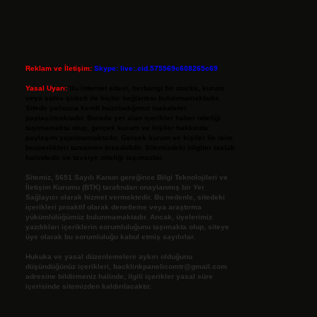
Reklam ve İletişim:
Skype: live:.cid.575569c608265c69
Yasal Uyarı:
Bu internet sitesi, herhangi bir marka, kurum
veya şahıs şirketi ile hiçbir bağlantısı bulunmamaktadır.
Sitede yalnızca kendi hazırladığımız makaleler
paylaşılmaktadır. Burada yer alan içerikler haber niteliği
taşımamakta olup, gerçek kurum ve kişiler hakkında
paylaşım yapılmamaktadır. Gerçek kurum ve kişiler ile isim
benzerlikleri tamamen tesadüfidir. Sitemizdeki bilgiler taslak
halindedir ve tavsiye niteliği taşımazlar.
Sitemiz, 5651 Sayılı Kanun gereğince Bilgi Teknolojileri ve
İletişim Kurumu (BTK) tarafından onaylanmış bir Yer
Sağlayıcı olarak hizmet vermektedir. Bu nedenle, sitedeki
içerikleri proaktif olarak denetleme veya araştırma
yükümlülüğümüz bulunmamaktadır. Ancak, üyelerimiz
yazdıkları içeriklerin sorumluluğunu taşımakta olup, siteye
üye olarak bu sorumluluğu kabul etmiş sayılırlar.
Hukuka ve yasal düzenlemelere aykırı olduğunu
düşündüğünüz içerikleri,
backlinkpanelicomtr@gmail.com
adresine bildirmeniz halinde, ilgili içerikler yasal süre
içerisinde sitemizden kaldırılacaktır.