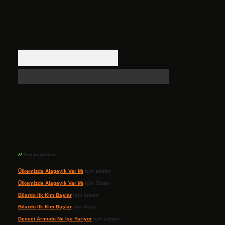
Arama
Son yorumlar
Ülkemizde Alageyik Var Mı
için
admin
Ülkemizde Alageyik Var Mı
için
Sinan
Bilardo Ilk Kim Başlar
için
admin
Bilardo Ilk Kim Başlar
için
Uçan
Deveci Armudu Ne Işe Yarıyor
için
admin