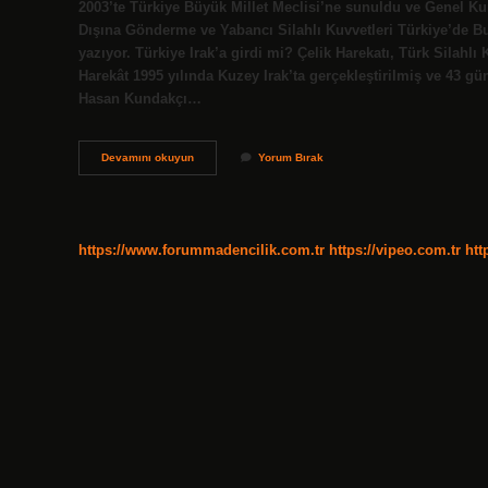
2003’te Türkiye Büyük Millet Meclisi’ne sunuldu ve Genel Ku
Dışına Gönderme ve Yabancı Silahlı Kuvvetleri Türkiye’de B
yazıyor. Türkiye Irak’a girdi mi? Çelik Harekatı, Türk Silahlı 
Harekât 1995 yılında Kuzey Irak’ta gerçekleştirilmiş ve 43 
Hasan Kundakçı…
1
Devamını okuyun
Yorum Bırak
Mart
Tezkeresi
Neden
Reddedildi
https://www.forummadencilik.com.tr
https://vipeo.com.tr
htt