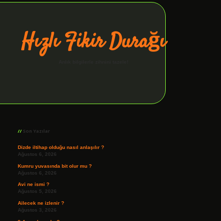
Hızlı Fikir Durağı
Anlık bilgilerle zihnini tazele!
Sidebar
ilbet giriş
Son Yazılar
Dizde iltihap olduğu nasıl anlaşılır ?
Ağustos 6, 2026
Kumru yuvasında bit olur mu ?
Ağustos 6, 2026
Avi ne ismi ?
Ağustos 5, 2026
Ailecek ne izlenir ?
Ağustos 3, 2026