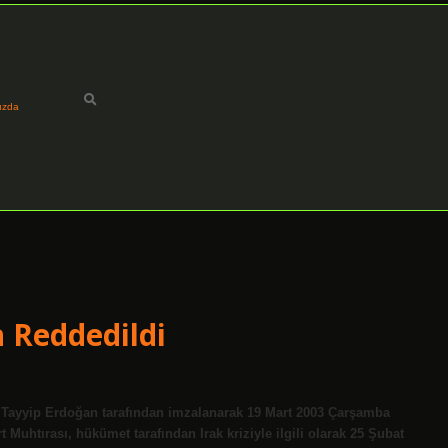
ızda
 Reddedildi
p Tayyip Erdoğan tarafından imzalanarak 19 Mart 2003 Çarşamba
 Muhtırası, hükümet tarafından Irak kriziyle ilgili olarak 25 Şubat