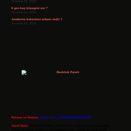
Temmuz 25, 2026
6 gen kaç köşegeni var ?
Temmuz 24, 2026
Jandarma kokartının anlamı nedir ?
Temmuz 23, 2026
Reklam ve İletişim:
Skype: live:.cid.575569c608265c69
Yasal Uyarı:
Bu internet sitesi, herhangi bir marka, kurum veya şahıs
şirketi ile hiçbir bağlantısı bulunmamaktadır. Sitede yalnızca kendi