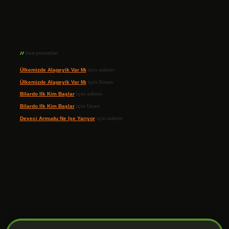
Son yorumlar
Ülkemizde Alageyik Var Mı
için
admin
Ülkemizde Alageyik Var Mı
için
Sinan
Bilardo Ilk Kim Başlar
için
admin
Bilardo Ilk Kim Başlar
için
Uçan
Deveci Armudu Ne Işe Yarıyor
için
admin
ilbet giriş