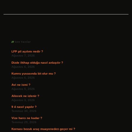
Sidebar
Son Yazılar
LFP pil açılımı nedir ?
Ağustos 7, 2026
Dizde iltihap olduğu nasıl anlaşılır ?
Ağustos 6, 2026
Kumru yuvasında bit olur mu ?
Ağustos 6, 2026
Avi ne ismi ?
Ağustos 5, 2026
Ailecek ne izlenir ?
Ağustos 3, 2026
9 4 nasıl yapılır ?
Temmuz 30, 2026
Vize harcı ne kadar ?
Temmuz 29, 2026
Kornası bozuk araç muayeneden geçer mi ?