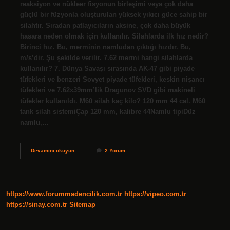
reaksiyon ve nükleer fisyonun birleşimi veya çok daha
güçlü bir füzyonla oluşturulan yüksek yıkıcı güce sahip bir
silahtır. Sıradan patlayıcıların aksine, çok daha büyük
hasara neden olmak için kullanılır. Silahlarda ilk hız nedir?
Birinci hız. Bu, merminin namludan çıktığı hızdır. Bu,
m/s’dir. Şu şekilde verilir. 7.62 mermi hangi silahlarda
kullanılır? 7. Dünya Savaşı sırasında AK-47 gibi piyade
tüfekleri ve benzeri Sovyet piyade tüfekleri, keskin nişancı
tüfekleri ve 7.62x39mm’lik Dragunov SVD gibi makineli
tüfekler kullanıldı. M60 silah kaç kilo? 120 mm 44 cal. M60
tank silah sistemiÇap 120 mm, kalibre 44Namlu tipiDüz
namlu,…
En
Devamını okuyun
2 Yorum
Hızlı
Silah
Nedir
https://www.forummadencilik.com.tr
https://vipeo.com.tr
https://sinay.com.tr
Sitemap