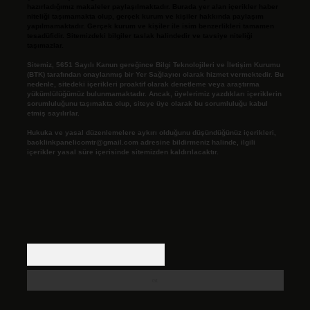
hazırladığımız makaleler paylaşılmaktadır. Burada yer alan içerikler haber
niteliği taşımamakta olup, gerçek kurum ve kişiler hakkında paylaşım
yapılmamaktadır. Gerçek kurum ve kişiler ile isim benzerlikleri tamamen
tesadüfidir. Sitemizdeki bilgiler taslak halindedir ve tavsiye niteliği
taşımazlar.
Sitemiz, 5651 Sayılı Kanun gereğince Bilgi Teknolojileri ve İletişim Kurumu
(BTK) tarafından onaylanmış bir Yer Sağlayıcı olarak hizmet vermektedir. Bu
nedenle, sitedeki içerikleri proaktif olarak denetleme veya araştırma
yükümlülüğümüz bulunmamaktadır. Ancak, üyelerimiz yazdıkları içeriklerin
sorumluluğunu taşımakta olup, siteye üye olarak bu sorumluluğu kabul
etmiş sayılırlar.
Hukuka ve yasal düzenlemelere aykırı olduğunu düşündüğünüz içerikleri,
backlinkpanelicomtr@gmail.com
adresine bildirmeniz halinde, ilgili
içerikler yasal süre içerisinde sitemizden kaldırılacaktır.
Arama