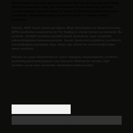
hazırladığımız makaleler paylaşılmaktadır. Burada yer alan içerikler haber
niteliği taşımamakta olup, gerçek kurum ve kişiler hakkında paylaşım
yapılmamaktadır. Gerçek kurum ve kişiler ile isim benzerlikleri tamamen
tesadüfidir. Sitemizdeki bilgiler taslak halindedir ve tavsiye niteliği
taşımazlar.
Sitemiz, 5651 Sayılı Kanun gereğince Bilgi Teknolojileri ve İletişim Kurumu
(BTK) tarafından onaylanmış bir Yer Sağlayıcı olarak hizmet vermektedir. Bu
nedenle, sitedeki içerikleri proaktif olarak denetleme veya araştırma
yükümlülüğümüz bulunmamaktadır. Ancak, üyelerimiz yazdıkları içeriklerin
sorumluluğunu taşımakta olup, siteye üye olarak bu sorumluluğu kabul
etmiş sayılırlar.
Hukuka ve yasal düzenlemelere aykırı olduğunu düşündüğünüz içerikleri,
backlinkpanelicomtr@gmail.com
adresine bildirmeniz halinde, ilgili
içerikler yasal süre içerisinde sitemizden kaldırılacaktır.
Arama