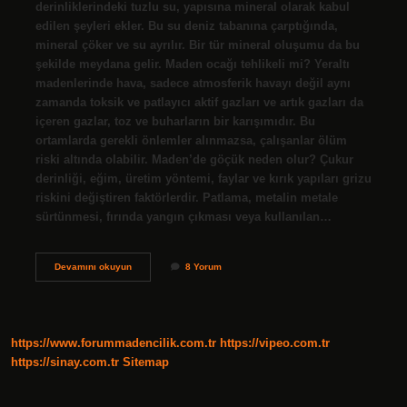
derinliklerindeki tuzlu su, yapısına mineral olarak kabul
edilen şeyleri ekler. Bu su deniz tabanına çarptığında,
mineral çöker ve su ayrılır. Bir tür mineral oluşumu da bu
şekilde meydana gelir. Maden ocağı tehlikeli mi? Yeraltı
madenlerinde hava, sadece atmosferik havayı değil aynı
zamanda toksik ve patlayıcı aktif gazları ve artık gazları da
içeren gazlar, toz ve buharların bir karışımıdır. Bu
ortamlarda gerekli önlemler alınmazsa, çalışanlar ölüm
riski altında olabilir. Maden’de göçük neden olur? Çukur
derinliği, eğim, üretim yöntemi, faylar ve kırık yapıları grizu
riskini değiştiren faktörlerdir. Patlama, metalin metale
sürtünmesi, fırında yangın çıkması veya kullanılan…
Maden
Devamını okuyun
8 Yorum
Ocakları
Neden
Çöker
https://www.forummadencilik.com.tr
https://vipeo.com.tr
https://sinay.com.tr
Sitemap