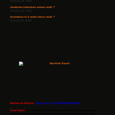
Temmuz 24, 2026
Jandarma kokartının anlamı nedir ?
Temmuz 23, 2026
Aristoteles’in 4 neden ilkesi nedir ?
Temmuz 21, 2026
Reklam ve İletişim:
Skype: live:.cid.575569c608265c69
Yasal Uyarı:
Bu internet sitesi, herhangi bir marka, kurum veya şahıs
şirketi ile hiçbir bağlantısı bulunmamaktadır. Sitede yalnızca kendi