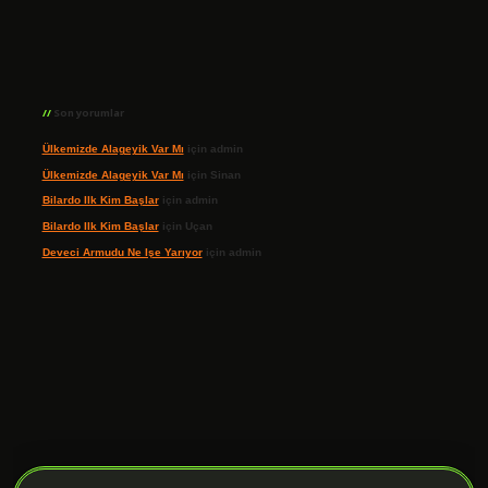
Son yorumlar
Ülkemizde Alageyik Var Mı
için
admin
Ülkemizde Alageyik Var Mı
için
Sinan
Bilardo Ilk Kim Başlar
için
admin
Bilardo Ilk Kim Başlar
için
Uçan
Deveci Armudu Ne Işe Yarıyor
için
admin
ilbet giriş