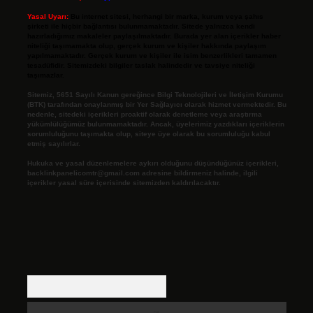
Yasal Uyarı:
Bu internet sitesi, herhangi bir marka, kurum veya şahıs
şirketi ile hiçbir bağlantısı bulunmamaktadır. Sitede yalnızca kendi
hazırladığımız makaleler paylaşılmaktadır. Burada yer alan içerikler haber
niteliği taşımamakta olup, gerçek kurum ve kişiler hakkında paylaşım
yapılmamaktadır. Gerçek kurum ve kişiler ile isim benzerlikleri tamamen
tesadüfidir. Sitemizdeki bilgiler taslak halindedir ve tavsiye niteliği
taşımazlar.
Sitemiz, 5651 Sayılı Kanun gereğince Bilgi Teknolojileri ve İletişim Kurumu
(BTK) tarafından onaylanmış bir Yer Sağlayıcı olarak hizmet vermektedir. Bu
nedenle, sitedeki içerikleri proaktif olarak denetleme veya araştırma
yükümlülüğümüz bulunmamaktadır. Ancak, üyelerimiz yazdıkları içeriklerin
sorumluluğunu taşımakta olup, siteye üye olarak bu sorumluluğu kabul
etmiş sayılırlar.
Hukuka ve yasal düzenlemelere aykırı olduğunu düşündüğünüz içerikleri,
backlinkpanelicomtr@gmail.com
adresine bildirmeniz halinde, ilgili
içerikler yasal süre içerisinde sitemizden kaldırılacaktır.
Arama