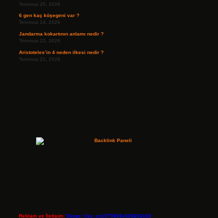
Temmuz 25, 2026
6 gen kaç köşegeni var ?
Temmuz 24, 2026
Jandarma kokartının anlamı nedir ?
Temmuz 23, 2026
Aristoteles’in 4 neden ilkesi nedir ?
Temmuz 21, 2026
Reklam ve İletişim:
Skype: live:.cid.575569c608265c69