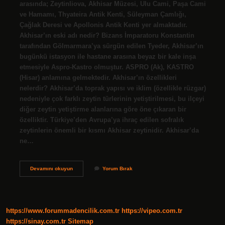
arasında; Zeytinliova, Akhisar Müzesi, Ulu Cami, Paşa Cami
ve Hamamı, Thyateira Antik Kenti, Süleyman Çamlığı,
Çağlak Deresi ve Apollonis Antik Kenti yer almaktadır.
Akhisar’ın eski adı nedir? Bizans İmparatoru Konstantin
tarafından Gölmarmara’ya sürgün edilen Tyeder, Akhisar’ın
bugünkü istasyon ile hastane arasına beyaz bir kale inşa
etmesiyle Aspro-Kastro olmuştur. ASPRO (Ak), KASTRO
(Hisar) anlamına gelmektedir. Akhisar’ın özellikleri
nelerdir? Akhisar’da toprak yapısı ve iklim (özellikle rüzgar)
nedeniyle çok farklı zeytin türlerinin yetiştirilmesi, bu ilçeyi
diğer zeytin yetiştirme alanlarına göre öne çıkaran bir
özelliktir. Türkiye’den Avrupa’ya ihraç edilen sofralık
zeytinlerin önemli bir kısmı Akhisar zeytinidir. Akhisar’da
ne…
Akhisarda
Devamını okuyun
Yorum Bırak
Ne
Var
https://www.forummadencilik.com.tr
https://vipeo.com.tr
https://sinay.com.tr
Sitemap