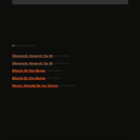
Son yorumlar
Ülkemizde Alageyik Var Mı
için
admin
Ülkemizde Alageyik Var Mı
için
Sinan
Bilardo Ilk Kim Başlar
için
admin
Bilardo Ilk Kim Başlar
için
Uçan
Deveci Armudu Ne Işe Yarıyor
için
admin