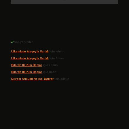
Son yorumlar
Ülkemizde Alageyik Var Mı
için
admin
Ülkemizde Alageyik Var Mı
için
Sinan
Bilardo Ilk Kim Başlar
için
admin
Bilardo Ilk Kim Başlar
için
Uçan
Deveci Armudu Ne Işe Yarıyor
için
admin