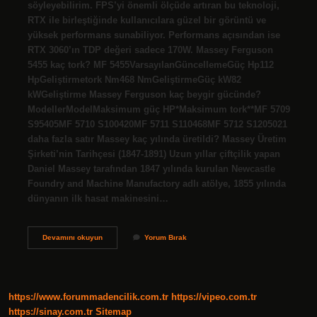
söyleyebilirim. FPS’yi önemli ölçüde artıran bu teknoloji,
RTX ile birleştiğinde kullanıcılara güzel bir görüntü ve
yüksek performans sunabiliyor. Performans açısından ise
RTX 3060’ın TDP değeri sadece 170W. Massey Ferguson
5455 kaç tork? MF 5455VarsayılanGüncellemeGüç Hp112
HpGeliştirmetork Nm468 NmGeliştirmeGüç kW82
kWGeliştirme Massey Ferguson kaç beygir gücünde?
ModellerModelMaksimum güç HP*Maksimum tork**MF 5709
S95405MF 5710 S100420MF 5711 S110468MF 5712 S1205021
daha fazla satır Massey kaç yılında üretildi? Massey Üretim
Şirketi’nin Tarihçesi (1847-1891) Uzun yıllar çiftçilik yapan
Daniel Massey tarafından 1847 yılında kurulan Newcastle
Foundry and Machine Manufactory adlı atölye, 1855 yılında
dünyanın ilk hasat makinesini…
3060
Devamını okuyun
Yorum Bırak
Massey
Kaç
Tork
https://www.forummadencilik.com.tr
https://vipeo.com.tr
https://sinay.com.tr
Sitemap