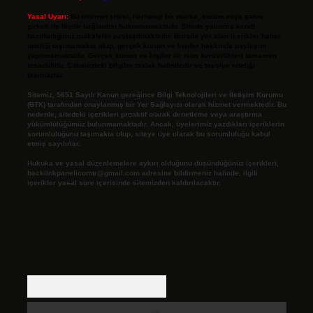
Yasal Uyarı:
Bu internet sitesi, herhangi bir marka, kurum veya şahıs
şirketi ile hiçbir bağlantısı bulunmamaktadır. Sitede yalnızca kendi
hazırladığımız makaleler paylaşılmaktadır. Burada yer alan içerikler haber
niteliği taşımamakta olup, gerçek kurum ve kişiler hakkında paylaşım
yapılmamaktadır. Gerçek kurum ve kişiler ile isim benzerlikleri tamamen
tesadüfidir. Sitemizdeki bilgiler taslak halindedir ve tavsiye niteliği
taşımazlar.
Sitemiz, 5651 Sayılı Kanun gereğince Bilgi Teknolojileri ve İletişim Kurumu
(BTK) tarafından onaylanmış bir Yer Sağlayıcı olarak hizmet vermektedir. Bu
nedenle, sitedeki içerikleri proaktif olarak denetleme veya araştırma
yükümlülüğümüz bulunmamaktadır. Ancak, üyelerimiz yazdıkları içeriklerin
sorumluluğunu taşımakta olup, siteye üye olarak bu sorumluluğu kabul
etmiş sayılırlar.
Hukuka ve yasal düzenlemelere aykırı olduğunu düşündüğünüz içerikleri,
backlinkpanelicomtr@gmail.com
adresine bildirmeniz halinde, ilgili
içerikler yasal süre içerisinde sitemizden kaldırılacaktır.
Arama