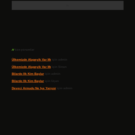
Son yorumlar
Ülkemizde Alageyik Var Mı
için
admin
Ülkemizde Alageyik Var Mı
için
Sinan
Bilardo Ilk Kim Başlar
için
admin
Bilardo Ilk Kim Başlar
için
Uçan
Deveci Armudu Ne Işe Yarıyor
için
admin