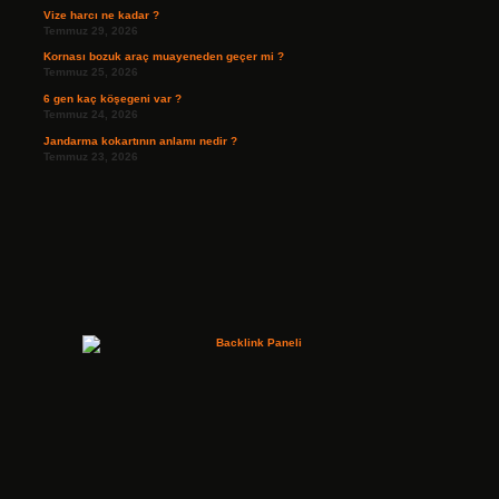
Vize harcı ne kadar ?
Temmuz 29, 2026
Kornası bozuk araç muayeneden geçer mi ?
Temmuz 25, 2026
6 gen kaç köşegeni var ?
Temmuz 24, 2026
Jandarma kokartının anlamı nedir ?
Temmuz 23, 2026