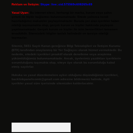
Reklam ve İletişim:
Skype: live:.cid.575569c608265c69
Yasal Uyarı:
Bu internet sitesi, herhangi bir marka, kurum veya şahıs
şirketi ile hiçbir bağlantısı bulunmamaktadır. Sitede yalnızca kendi
hazırladığımız makaleler paylaşılmaktadır. Burada yer alan içerikler haber
niteliği taşımamakta olup, gerçek kurum ve kişiler hakkında paylaşım
yapılmamaktadır. Gerçek kurum ve kişiler ile isim benzerlikleri tamamen
tesadüfidir. Sitemizdeki bilgiler taslak halindedir ve tavsiye niteliği
taşımazlar.
Sitemiz, 5651 Sayılı Kanun gereğince Bilgi Teknolojileri ve İletişim Kurumu
(BTK) tarafından onaylanmış bir Yer Sağlayıcı olarak hizmet vermektedir. Bu
nedenle, sitedeki içerikleri proaktif olarak denetleme veya araştırma
yükümlülüğümüz bulunmamaktadır. Ancak, üyelerimiz yazdıkları içeriklerin
sorumluluğunu taşımakta olup, siteye üye olarak bu sorumluluğu kabul
etmiş sayılırlar.
Hukuka ve yasal düzenlemelere aykırı olduğunu düşündüğünüz içerikleri,
backlinkpanelicomtr@gmail.com
adresine bildirmeniz halinde, ilgili
içerikler yasal süre içerisinde sitemizden kaldırılacaktır.
Arama