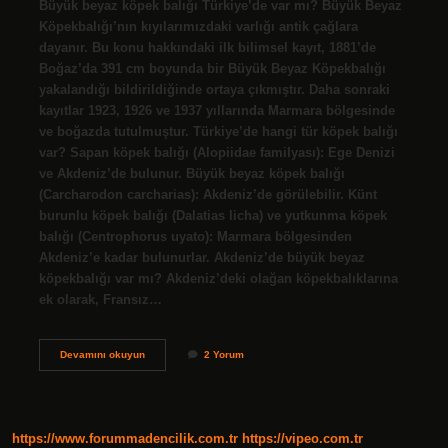
Büyük beyaz köpek balığı Türkiye’de var mı? Büyük Beyaz
Köpekbalığı’nın kıyılarımızdaki varlığı antik çağlara
dayanır. Bu konu hakkındaki ilk bilimsel kayıt, 1881’de
Boğaz’da 391 cm boyunda bir Büyük Beyaz Köpekbalığı
yakalandığı bildirildiğinde ortaya çıkmıştır. Daha sonraki
kayıtlar 1923, 1926 ve 1937 yıllarında Marmara bölgesinde
ve boğazda tutulmuştur. Türkiye’de hangi tür köpek balığı
var? Sapan köpek balığı (Alopiidae familyası): Ege Denizi
ve Akdeniz’de bulunur. Büyük beyaz köpek balığı
(Carcharodon carcharias): Akdeniz’de görülebilir. Künt
burunlu köpek balığı (Dalatias licha) ve yutkunma köpek
balığı (Centrophorus uyato): Marmara bölgesinden
Akdeniz’e kadar bulunurlar. Akdeniz’de büyük beyaz
köpekbalığı var mı? Akdeniz’deki olağan köpekbalıklarına
ek olarak, Fransız…
Türkiyede
Devamını okuyun
2 Yorum
Büyük
Beyaz
Köpekbalığı
Var
Mı
https://www.forummadencilik.com.tr
https://vipeo.com.tr