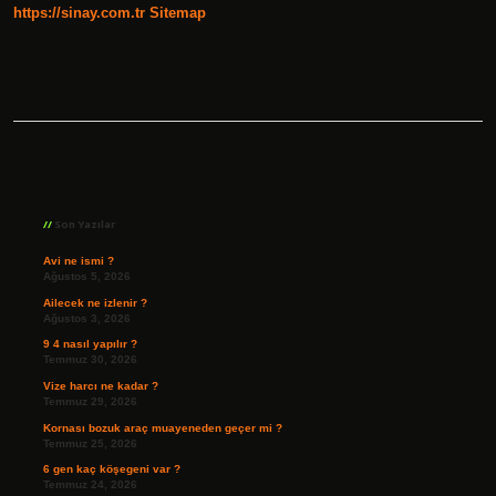
https://sinay.com.tr
Sitemap
Sidebar
Son Yazılar
Avi ne ismi ?
Ağustos 5, 2026
Ailecek ne izlenir ?
Ağustos 3, 2026
9 4 nasıl yapılır ?
Temmuz 30, 2026
Vize harcı ne kadar ?
Temmuz 29, 2026
Kornası bozuk araç muayeneden geçer mi ?
Temmuz 25, 2026
6 gen kaç köşegeni var ?
Temmuz 24, 2026