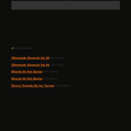
Son yorumlar
Ülkemizde Alageyik Var Mı
için
admin
Ülkemizde Alageyik Var Mı
için
Sinan
Bilardo Ilk Kim Başlar
için
admin
Bilardo Ilk Kim Başlar
için
Uçan
Deveci Armudu Ne Işe Yarıyor
için
admin