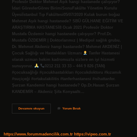
Profesör Doktor Mehmet Aşık hangi hastanede çalışıyor?
İdari GörevlerGörev BirimiSonuFakülte Yönetim Kurulu
Üyesiİstanbul Tıp Fakültesi05/07/2020 Kulak burun boğaz
Mehmet Aşık hangi hastanede? SBÜ GÜLHANE EĞİTİM VE
ARAŞTIRMA HASTANESİ8 Ocak 2021 Profesör Doktor
Mustafa Özdemir hangi hastanede çalışıyor? Prof.Dr.
Mustafa ÖZDEMİR | Doktorlarımız | Medipol sağlık grubu.
Dr. Mehmet Akdeniz hangi hastanede? Mehmet AKDENİZ |
Çocuk Sağlığı ve Hastalıkları Uzmanı
Tanfer Hastanesi
olarak uzman hekim kadromuzla sizlere en iyi hizmeti
sunuyoruz.
0212 211 33 33 – 444 9 826 (TAN)
#çocuksağlığı #çocukhastalıkları #çocukdoktoru #kızamık
#suçiçeği #ortakulakilitis #tanferhastanesi #nihattanfer.
Şurzan Kandemir hangi hastanede? Op.Dr.Hasan Şurzan
KANDEMİR – Akdeniz Şifa Konyaaltı…
Prof
Devamını okuyun
Yorum Bırak
Dr
Mehmet
Aşık
Nereli
https://www.forummadencilik.com.tr
https://vipeo.com.tr