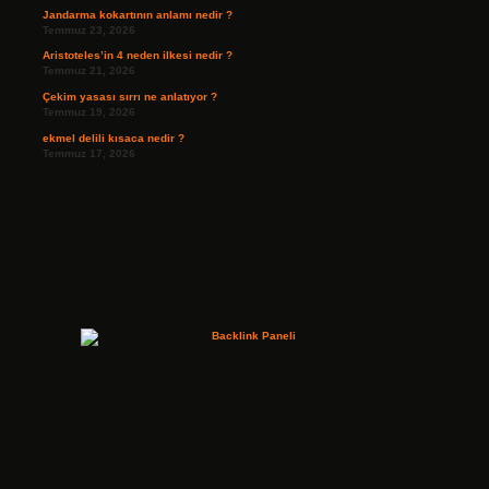
Jandarma kokartının anlamı nedir ?
Temmuz 23, 2026
Aristoteles’in 4 neden ilkesi nedir ?
Temmuz 21, 2026
Çekim yasası sırrı ne anlatıyor ?
Temmuz 19, 2026
ekmel delili kısaca nedir ?
Temmuz 17, 2026