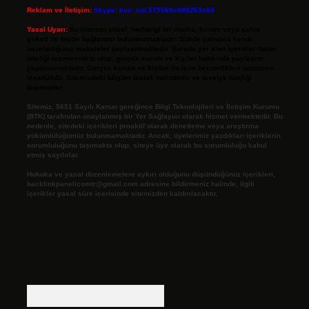
Reklam ve İletişim:
Skype: live:.cid.575569c608265c69
Yasal Uyarı:
Bu internet sitesi, herhangi bir marka, kurum veya şahıs
şirketi ile hiçbir bağlantısı bulunmamaktadır. Sitede yalnızca kendi
hazırladığımız makaleler paylaşılmaktadır. Burada yer alan içerikler haber
niteliği taşımamakta olup, gerçek kurum ve kişiler hakkında paylaşım
yapılmamaktadır. Gerçek kurum ve kişiler ile isim benzerlikleri tamamen
tesadüfidir. Sitemizdeki bilgiler taslak halindedir ve tavsiye niteliği
taşımazlar.
Sitemiz, 5651 Sayılı Kanun gereğince Bilgi Teknolojileri ve İletişim Kurumu
(BTK) tarafından onaylanmış bir Yer Sağlayıcı olarak hizmet vermektedir. Bu
nedenle, sitedeki içerikleri proaktif olarak denetleme veya araştırma
yükümlülüğümüz bulunmamaktadır. Ancak, üyelerimiz yazdıkları içeriklerin
sorumluluğunu taşımakta olup, siteye üye olarak bu sorumluluğu kabul
etmiş sayılırlar.
Hukuka ve yasal düzenlemelere aykırı olduğunu düşündüğünüz içerikleri,
backlinkpanelicomtr@gmail.com
adresine bildirmeniz halinde, ilgili
içerikler yasal süre içerisinde sitemizden kaldırılacaktır.
Arama